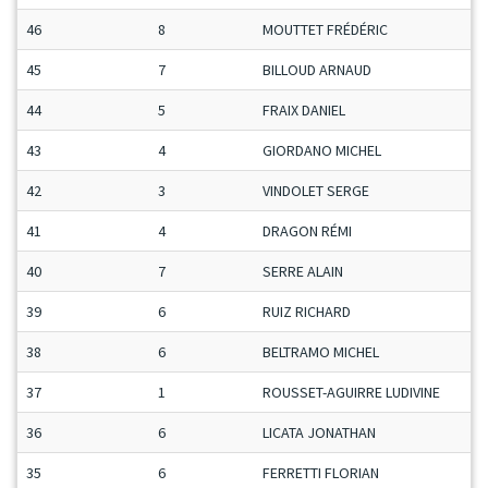
46
8
MOUTTET FRÉDÉRIC
S
45
7
BILLOUD ARNAUD
M
44
5
FRAIX DANIEL
V
43
4
GIORDANO MICHEL
V
42
3
VINDOLET SERGE
M
41
4
DRAGON RÉMI
M
40
7
SERRE ALAIN
S
39
6
RUIZ RICHARD
S
38
6
BELTRAMO MICHEL
S
37
1
ROUSSET-AGUIRRE LUDIVINE
D
36
6
LICATA JONATHAN
M
35
6
FERRETTI FLORIAN
M