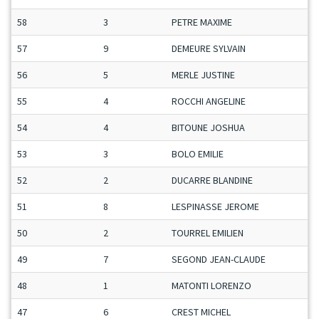
58
3
PETRE MAXIME
C
57
9
DEMEURE SYLVAIN
M
56
5
MERLE JUSTINE
D
55
4
ROCCHI ANGELINE
D
54
4
BITOUNE JOSHUA
J
53
3
BOLO EMILIE
D
52
2
DUCARRE BLANDINE
D
51
8
LESPINASSE JEROME
M
50
2
TOURREL EMILIEN
C
49
7
SEGOND JEAN-CLAUDE
V
48
1
MATONTI LORENZO
C
47
6
CREST MICHEL
V