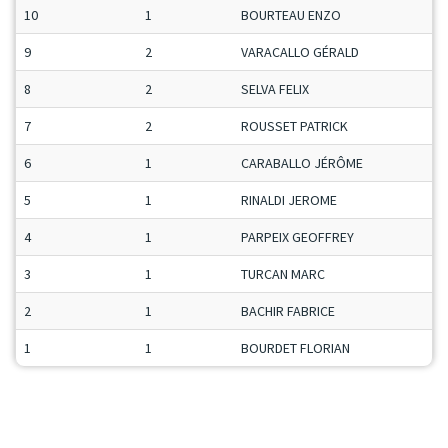
10
1
BOURTEAU ENZO
M
9
2
VARACALLO GÉRALD
M
8
2
SELVA FELIX
J
7
2
ROUSSET PATRICK
S
6
1
CARABALLO JÉRÔME
M
5
1
RINALDI JEROME
S
4
1
PARPEIX GEOFFREY
M
3
1
TURCAN MARC
V
2
1
BACHIR FABRICE
M
1
1
BOURDET FLORIAN
J