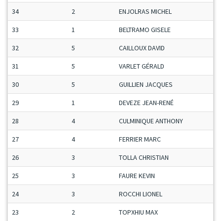
34
2
ENJOLRAS MICHEL
M
33
1
BELTRAMO GISELE
D
32
5
CAILLOUX DAVID
M
31
5
VARLET GÉRALD
M
30
5
GUILLIEN JACQUES
S
29
1
DEVEZE JEAN-RENÉ
M
28
4
CULMINIQUE ANTHONY
M
27
4
FERRIER MARC
S
26
3
TOLLA CHRISTIAN
V
25
3
FAURE KEVIN
M
24
3
ROCCHI LIONEL
M
23
2
TOPXHIU MAX
M