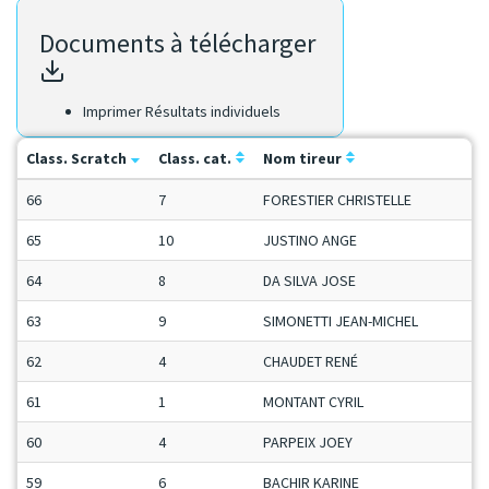
Documents à télécharger
Imprimer Résultats individuels
Class. Scratch
Class. cat.
Nom tireur
C
66
7
FORESTIER CHRISTELLE
D
65
10
JUSTINO ANGE
M
64
8
DA SILVA JOSE
V
63
9
SIMONETTI JEAN-MICHEL
S
62
4
CHAUDET RENÉ
M
61
1
MONTANT CYRIL
M
60
4
PARPEIX JOEY
C
59
6
BACHIR KARINE
D