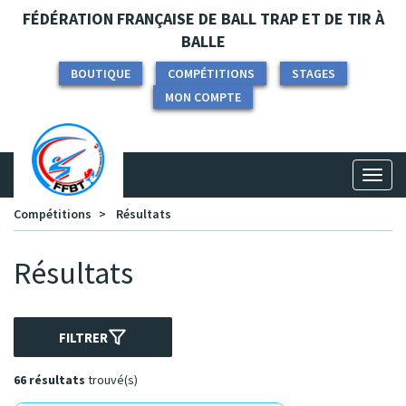
Panneau de gestion des cookies
FÉDÉRATION FRANÇAISE DE BALL TRAP ET DE TIR À
BALLE
BOUTIQUE
COMPÉTITIONS
STAGES
MON COMPTE
Toggl
naviga
Compétitions
Résultats
Résultats
FILTRER
66 résultats
trouvé(s)