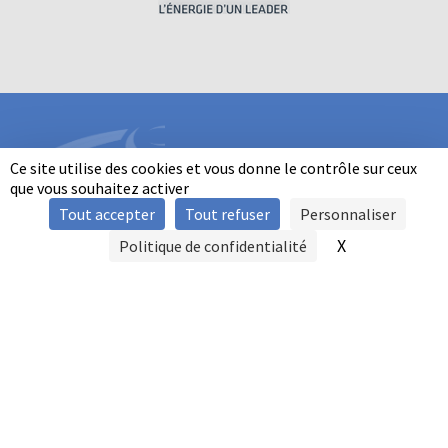
Ce site utilise des cookies et vous donne le contrôle sur ceux
que vous souhaitez activer
Tout accepter
Tout refuser
Personnaliser
INFORMATIONS
X
Masquer le b
Politique de confidentialité
SIGNALER UNE VIOLENCE
MENTIONS LÉGALES
POLITIQUE D'UTILISATION DES COOKIES
FAQ
POLITIQUE DE CONFIDENTIALITÉ
PRATIQUE DU BALL-TRAP PAR LES PERSONNES EN SITUATION DE
HANDICAP
AUTRES TITRES DE PRATIQUE
CONTACT
FFBT