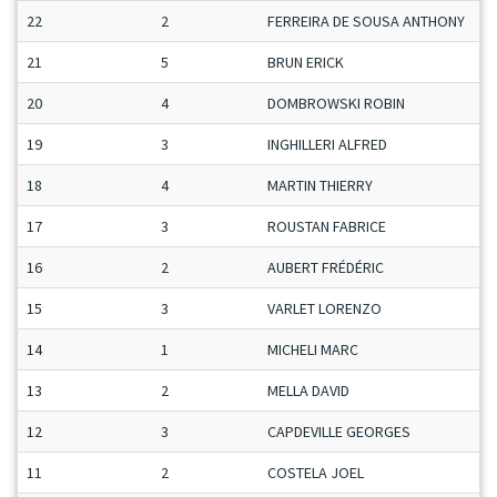
22
2
FERREIRA DE SOUSA ANTHONY
M
21
5
BRUN ERICK
S
20
4
DOMBROWSKI ROBIN
M
19
3
INGHILLERI ALFRED
S
18
4
MARTIN THIERRY
S
17
3
ROUSTAN FABRICE
M
16
2
AUBERT FRÉDÉRIC
S
15
3
VARLET LORENZO
J
14
1
MICHELI MARC
S
13
2
MELLA DAVID
M
12
3
CAPDEVILLE GEORGES
S
11
2
COSTELA JOEL
V