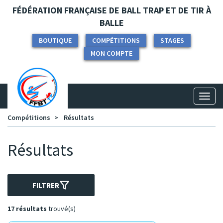
Panneau de gestion des cookies
FÉDÉRATION FRANÇAISE DE BALL TRAP ET DE TIR À
BALLE
BOUTIQUE
COMPÉTITIONS
STAGES
MON COMPTE
Toggl
naviga
Compétitions
Résultats
Résultats
FILTRER
17 résultats
trouvé(s)