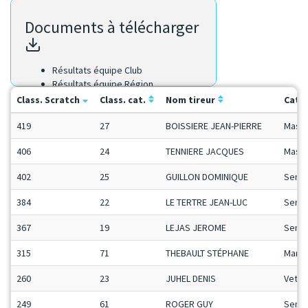
Documents à télécharger
Résultats équipe Club
Résultats équipe Région
Résultats Scratch
Class. Scratch
Class. cat.
Nom tireur
Cat.
419
27
BOISSIERE JEAN-PIERRE
Mas
406
24
TENNIERE JACQUES
Mas
402
25
GUILLON DOMINIQUE
SenB
384
22
LE TERTRE JEAN-LUC
SenB
367
19
LEJAS JEROME
SenB
315
71
THEBAULT STÉPHANE
Man1
260
23
JUHEL DENIS
Vet
249
61
ROGER GUY
SenA