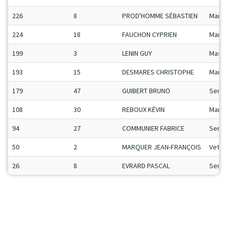
226
8
PROD'HOMME SÉBASTIEN
Man3
224
18
FAUCHON CYPRIEN
Man2
199
3
LENIN GUY
Mas
193
15
DESMARES CHRISTOPHE
Man2
179
47
GUIBERT BRUNO
SenA
108
30
REBOUX KÉVIN
Man1
94
27
COMMUNIER FABRICE
SenA
50
2
MARQUER JEAN-FRANÇOIS
Vet
26
8
EVRARD PASCAL
SenA