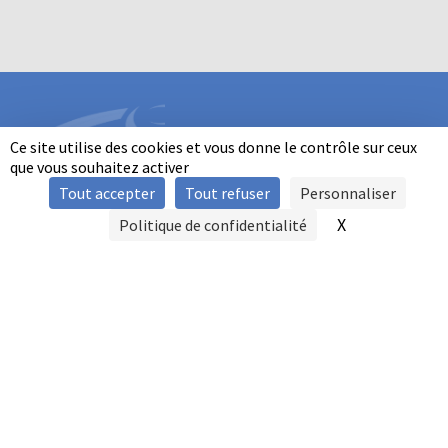
Ce site utilise des cookies et vous donne le contrôle sur ceux
que vous souhaitez activer
Tout accepter
Tout refuser
Personnaliser
INFORMATIONS
X
Masquer le b
Politique de confidentialité
SIGNALER UNE VIOLENCE
MENTIONS LÉGALES
POLITIQUE D'UTILISATION DES COOKIES
FAQ
POLITIQUE DE CONFIDENTIALITÉ
PRATIQUE DU BALL-TRAP PAR LES PERSONNES EN SITUATION DE
HANDICAP
AUTRES TITRES DE PRATIQUE
CONTACT
FFBT
14, RUE AVAULÉE
92240