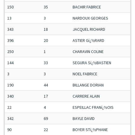
150
35
BACHIR FABRICE
13
3
NARDOUX GEORGES
343
18
JACQUEL RICHARD
396
20
ASTIER Gï¿½RARD
250
1
CHARAVIN COLINE
144
33
SEGURA Sï¿½BASTIEN
3
3
NOEL FABRICE
190
44
BILLANGE DORIAN
340
17
CARRERE ALAIN
22
4
ESPEILLAC FRANï¿½OIS
342
69
BAYLE DAVID
90
22
BOYER STï¿½PHANE