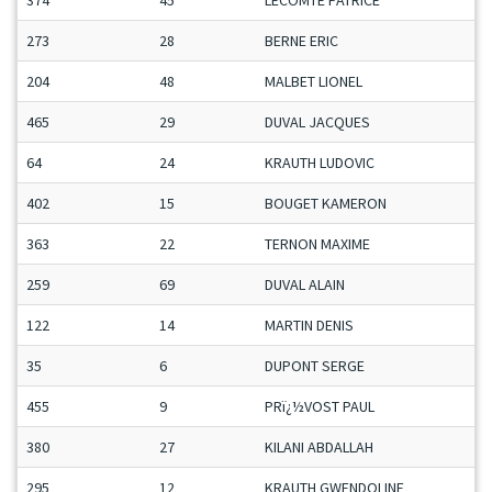
374
45
LECOMTE PATRICE
273
28
BERNE ERIC
204
48
MALBET LIONEL
465
29
DUVAL JACQUES
64
24
KRAUTH LUDOVIC
402
15
BOUGET KAMERON
363
22
TERNON MAXIME
259
69
DUVAL ALAIN
122
14
MARTIN DENIS
35
6
DUPONT SERGE
455
9
PRï¿½VOST PAUL
380
27
KILANI ABDALLAH
295
12
KRAUTH GWENDOLINE