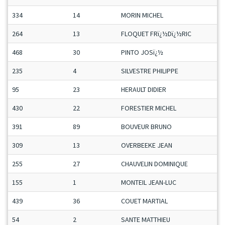
334
14
MORIN MICHEL
264
13
FLOQUET FRï¿½Dï¿½RIC
468
30
PINTO JOSï¿½
235
4
SILVESTRE PHILIPPE
95
23
HERAULT DIDIER
430
22
FORESTIER MICHEL
391
89
BOUVEUR BRUNO
309
13
OVERBEEKE JEAN
255
27
CHAUVELIN DOMINIQUE
155
1
MONTEIL JEAN-LUC
439
36
COUET MARTIAL
54
2
SANTE MATTHIEU