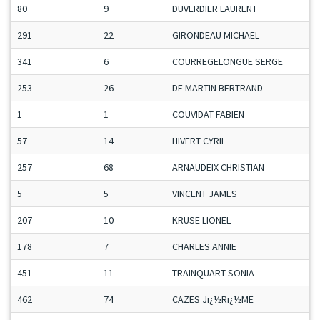
80
9
DUVERDIER LAURENT
291
22
GIRONDEAU MICHAEL
341
6
COURREGELONGUE SERGE
253
26
DE MARTIN BERTRAND
1
1
COUVIDAT FABIEN
57
14
HIVERT CYRIL
257
68
ARNAUDEIX CHRISTIAN
5
5
VINCENT JAMES
207
10
KRUSE LIONEL
178
7
CHARLES ANNIE
451
11
TRAINQUART SONIA
462
74
CAZES Jï¿½Rï¿½ME