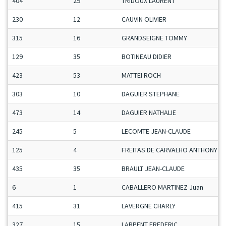
404
29
TRIDOUX LAURENT
230
12
CAUVIN OLIVIER
315
16
GRANDSEIGNE TOMMY
129
35
BOTINEAU DIDIER
423
53
MATTEI ROCH
303
10
DAGUIER STEPHANE
473
14
DAGUIER NATHALIE
245
5
LECOMTE JEAN-CLAUDE
125
4
FREITAS DE CARVALHO ANTHONY
435
35
BRAULT JEAN-CLAUDE
6
1
CABALLERO MARTINEZ Juan
415
31
LAVERGNE CHARLY
327
15
LARPENT FREDERIC