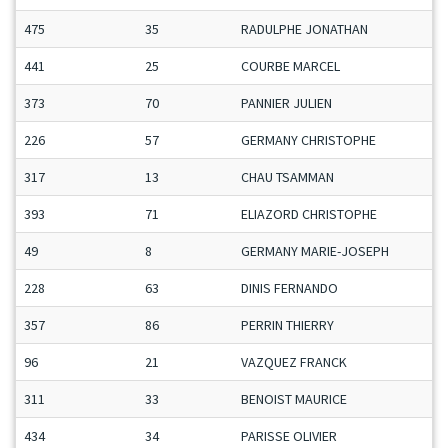
475
35
RADULPHE JONATHAN
441
25
COURBE MARCEL
373
70
PANNIER JULIEN
226
57
GERMANY CHRISTOPHE
317
13
CHAU TSAMMAN
393
71
ELIAZORD CHRISTOPHE
49
8
GERMANY MARIE-JOSEPH
228
63
DINIS FERNANDO
357
86
PERRIN THIERRY
96
21
VAZQUEZ FRANCK
311
33
BENOIST MAURICE
434
34
PARISSE OLIVIER