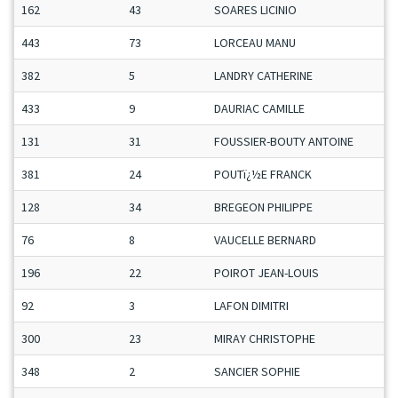
162
43
SOARES LICINIO
443
73
LORCEAU MANU
382
5
LANDRY CATHERINE
433
9
DAURIAC CAMILLE
131
31
FOUSSIER-BOUTY ANTOINE
381
24
POUTï¿½E FRANCK
128
34
BREGEON PHILIPPE
76
8
VAUCELLE BERNARD
196
22
POIROT JEAN-LOUIS
92
3
LAFON DIMITRI
300
23
MIRAY CHRISTOPHE
348
2
SANCIER SOPHIE