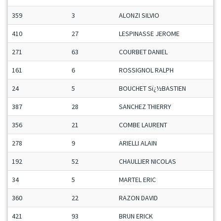
359
3
ALONZI SILVIO
410
27
LESPINASSE JEROME
271
63
COURBET DANIEL
161
6
ROSSIGNOL RALPH
24
5
BOUCHET Sï¿½BASTIEN
387
28
SANCHEZ THIERRY
356
21
COMBE LAURENT
278
9
ARIELLI ALAIN
192
52
CHAULLIER NICOLAS
34
5
MARTEL ERIC
360
22
RAZON DAVID
421
93
BRUN ERICK