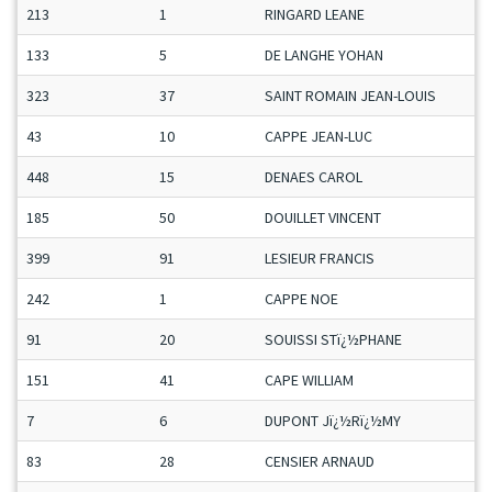
213
1
RINGARD LEANE
133
5
DE LANGHE YOHAN
323
37
SAINT ROMAIN JEAN-LOUIS
43
10
CAPPE JEAN-LUC
448
15
DENAES CAROL
185
50
DOUILLET VINCENT
399
91
LESIEUR FRANCIS
242
1
CAPPE NOE
91
20
SOUISSI STï¿½PHANE
151
41
CAPE WILLIAM
7
6
DUPONT Jï¿½Rï¿½MY
83
28
CENSIER ARNAUD