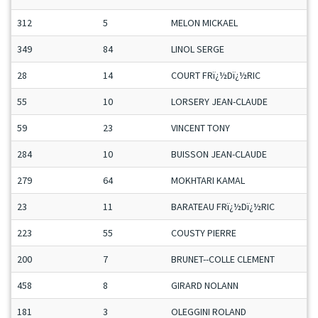
312
5
MELON MICKAEL
349
84
LINOL SERGE
28
14
COURT FRï¿½Dï¿½RIC
55
10
LORSERY JEAN-CLAUDE
59
23
VINCENT TONY
284
10
BUISSON JEAN-CLAUDE
279
64
MOKHTARI KAMAL
23
11
BARATEAU FRï¿½Dï¿½RIC
223
55
COUSTY PIERRE
200
7
BRUNET--COLLE CLEMENT
458
8
GIRARD NOLANN
181
3
OLEGGINI ROLAND