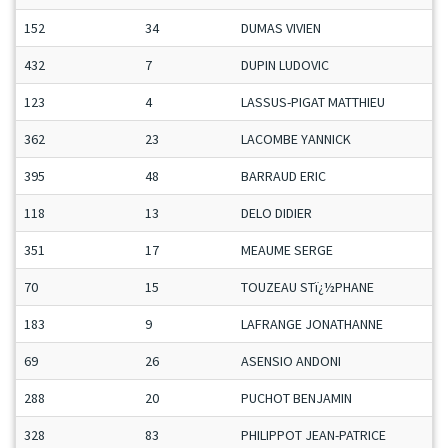
152
34
DUMAS VIVIEN
432
7
DUPIN LUDOVIC
123
4
LASSUS-PIGAT MATTHIEU
362
23
LACOMBE YANNICK
395
48
BARRAUD ERIC
118
13
DELO DIDIER
351
17
MEAUME SERGE
70
15
TOUZEAU STï¿½PHANE
183
9
LAFRANGE JONATHANNE
69
26
ASENSIO ANDONI
288
20
PUCHOT BENJAMIN
328
83
PHILIPPOT JEAN-PATRICE