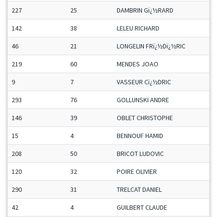
227
25
DAMBRIN Gï¿½RARD
142
38
LELEU RICHARD
46
21
LONGELIN FRï¿½Dï¿½RIC
219
60
MENDES JOAO
9
7
VASSEUR Cï¿½DRIC
293
76
GOLLUNSKI ANDRE
146
39
OBLET CHRISTOPHE
15
4
BENNOUF HAMID
208
50
BRICOT LUDOVIC
120
32
POIRE OLIVIER
290
31
TRELCAT DANIEL
42
4
GUILBERT CLAUDE