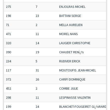
275
7
ENJOLRAS MICHEL
198
23
BATTANI SERGE
71
2
MELLA AURELIEN
471
11
MOREL NANS
320
14
LAUGIER CHRISTOPHE
390
19
CHAUDET RENï¿½
234
5
RUDIVER ERICK
117
31
MOUTOUFIS JEAN-MICHEL
372
26
CARIFI DOMINIQUE
452
2
COMBE JULIE
298
11
LESPINASSE VALENTIN
199
24
BLANCHET-FOUGEIRET Gï¿½RARD