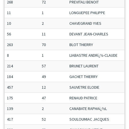
268
72
PREVITALI BENOIT
11
1
LONGUEPEE PHILIPPE
10
2
CHAVEGRAND YVES
56
11
DEVANT JEAN-CHARLES
263
70
BLOT THIERRY
8
1
LIABASTRE ANDRï¿½-CLAUDE
214
57
BRUNET LAURENT
184
49
GACHET THIERRY
457
12
SAUVETRE ELODIE
175
47
RENAUD PATRICE
139
2
CANABATE RAPHAï¿½L
417
52
SOULOUMIAC JACQUES