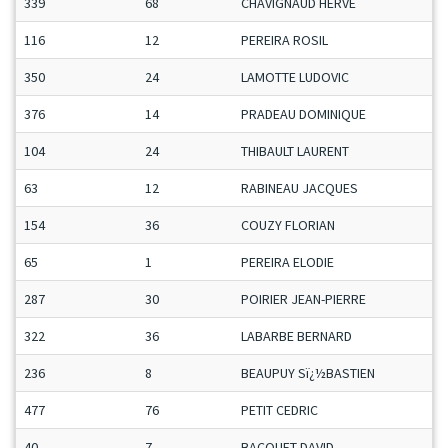
339
68
CHAVIGNAUD HERVE
116
12
PEREIRA ROSIL
350
24
LAMOTTE LUDOVIC
376
14
PRADEAU DOMINIQUE
104
24
THIBAULT LAURENT
63
12
RABINEAU JACQUES
154
36
COUZY FLORIAN
65
1
PEREIRA ELODIE
287
30
POIRIER JEAN-PIERRE
322
36
LABARBE BERNARD
236
8
BEAUPUY Sï¿½BASTIEN
477
76
PETIT CEDRIC
40
7
BACQUET DAVID