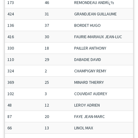
173
46
REMONDEAU ANDRï¿½
424
31
GRANDJEAN GUILLAUME
136
37
BORDET HUGO
416
30
FAURIE-MARIAUX JEAN-LUC
330
18
PAILLER ANTHONY
110
29
DABADIE DAVID
324
2
CHAMPIGNY REMY
369
25
MINARD THIERRY
102
3
COUVIDAT AUDREY
48
12
LEROY ADRIEN
87
20
FAYE JEAN-MARC
66
13
LINOL MAX