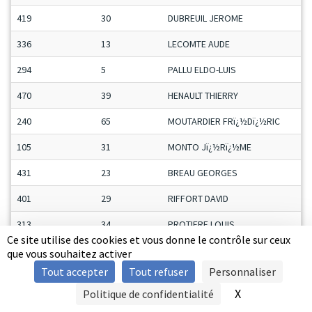
419
30
DUBREUIL JEROME
336
13
LECOMTE AUDE
294
5
PALLU ELDO-LUIS
470
39
HENAULT THIERRY
240
65
MOUTARDIER FRï¿½Dï¿½RIC
105
31
MONTO Jï¿½Rï¿½ME
431
23
BREAU GEORGES
401
29
RIFFORT DAVID
313
34
PROTIERE LOUIS
Ce site utilise des cookies et vous donne le contrôle sur ceux
258
16
BERROYER NICOLAS
que vous souhaitez activer
Tout accepter
Tout refuser
Personnaliser
454
7
PETROVIC NIKOLA
X
Masquer le b
Politique de confidentialité
SIGNALER UNE VIOLENCE
170
40
GERMEREAU BENOï¿½T