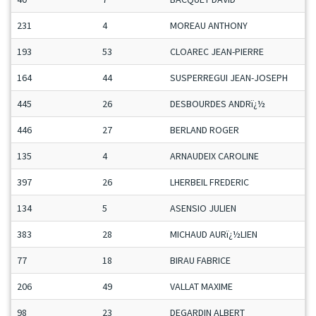
231
4
MOREAU ANTHONY
193
53
CLOAREC JEAN-PIERRE
164
44
SUSPERREGUI JEAN-JOSEPH
445
26
DESBOURDES ANDRï¿½
446
27
BERLAND ROGER
135
4
ARNAUDEIX CAROLINE
397
26
LHERBEIL FREDERIC
134
5
ASENSIO JULIEN
383
28
MICHAUD AURï¿½LIEN
77
18
BIRAU FABRICE
206
49
VALLAT MAXIME
98
23
DEGARDIN ALBERT