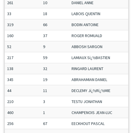
261
10
DANIEL ANNE
33
18
LABOIS QUENTIN
319
66
BODIN ANTOINE
160
37
ROGER ROMUALD
52
9
ABBOSH SARGON
217
59
LAMIAUX Sï¿½BASTIEN
138
32
RINGARD LAURENT
345
19
ABRAHAMIAN DANIEL
44
11
DECLEMY Jï¿½Rï¿½MIE
210
3
TESTU JONATHAN
460
1
CHAMPENOIS JEAN-LUC
256
67
EECKHOUT PASCAL