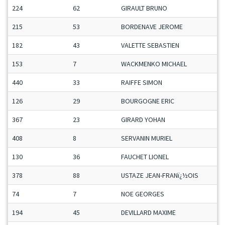
224
62
GIRAULT BRUNO
215
53
BORDENAVE JEROME
182
43
VALETTE SEBASTIEN
153
7
WACKMENKO MICHAEL
440
33
RAIFFE SIMON
126
29
BOURGOGNE ERIC
367
23
GIRARD YOHAN
408
8
SERVANIN MURIEL
130
36
FAUCHET LIONEL
378
88
USTAZE JEAN-FRANï¿½OIS
74
7
NOE GEORGES
194
45
DEVILLARD MAXIME