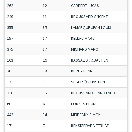
262
12
CARRERE LUCAS
249
11
BROUSSARD VINCENT
355
85
LAMARQUE JEAN-LOUIS
157
17
DELLAC MARC
375
87
MIGNARD MARC
103
26
BASSAL Sï¿½BASTIEN
301
78
DUPUY HENRI
17
8
SEGUI Sï¿½BASTIEN
316
35
BROUSSARD JEAN-CLAUDE
60
6
FONSES BRUNO
442
34
MIRBEAUX SIMON
171
7
BENSIZERARA FERHAT