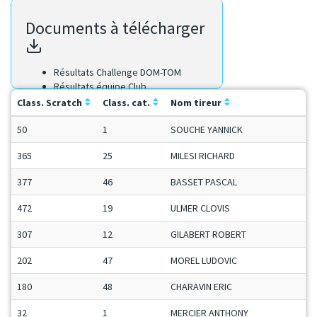
Documents à télécharger
Résultats Challenge DOM-TOM
Résultats équipe Club
Résultats équipe Région
Class. Scratch
Class. cat.
Nom tireur
Résultats Scratch
50
1
SOUCHE YANNICK
365
25
MILESI RICHARD
377
46
BASSET PASCAL
472
19
ULMER CLOVIS
307
12
GILABERT ROBERT
202
47
MOREL LUDOVIC
180
48
CHARAVIN ERIC
32
1
MERCIER ANTHONY