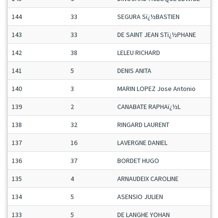
144
33
SEGURA Sï¿½BASTIEN
143
33
DE SAINT JEAN STï¿½PHANE
142
38
LELEU RICHARD
141
5
DENIS ANITA
140
3
MARIN LOPEZ Jose Antonio
139
2
CANABATE RAPHAï¿½L
138
32
RINGARD LAURENT
137
16
LAVERGNE DANIEL
136
37
BORDET HUGO
135
4
ARNAUDEIX CAROLINE
134
5
ASENSIO JULIEN
133
5
DE LANGHE YOHAN