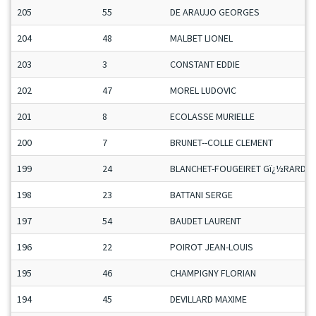
205
55
DE ARAUJO GEORGES
204
48
MALBET LIONEL
203
3
CONSTANT EDDIE
202
47
MOREL LUDOVIC
201
8
ECOLASSE MURIELLE
200
7
BRUNET--COLLE CLEMENT
199
24
BLANCHET-FOUGEIRET Gï¿½RARD
198
23
BATTANI SERGE
197
54
BAUDET LAURENT
196
22
POIROT JEAN-LOUIS
195
46
CHAMPIGNY FLORIAN
194
45
DEVILLARD MAXIME