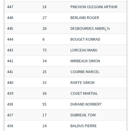
447
18
PINCHON OLEGGINI ARTHUR
446
27
BERLAND ROGER
445
26
DESBOURDES ANDRï¿½
444
6
BOUGET KONRAD
443
73
LORCEAU MANU
442
34
MIRBEAUX SIMON
441
25
COURBE MARCEL
440
33
RAIFFE SIMON
439
36
COUET MARTIAL
438
55
DURAND NORBERT
437
17
DUBREUIL TOM
436
24
BALDUS PIERRE