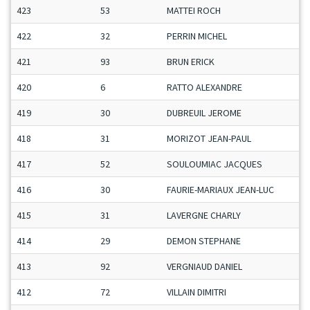
423
53
MATTEI ROCH
422
32
PERRIN MICHEL
421
93
BRUN ERICK
420
6
RATTO ALEXANDRE
419
30
DUBREUIL JEROME
418
31
MORIZOT JEAN-PAUL
417
52
SOULOUMIAC JACQUES
416
30
FAURIE-MARIAUX JEAN-LUC
415
31
LAVERGNE CHARLY
414
29
DEMON STEPHANE
413
92
VERGNIAUD DANIEL
412
72
VILLAIN DIMITRI