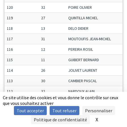
120
32
POIRE OLIVIER
119
27
QUINTILLA MICHEL
118
13
DELO DIDIER
117
31
MOUTOUFIS JEAN-MICHEL
116
12
PEREIRA ROSIL
115
11
GUIBERT BERNARD
114
26
JOLIVET LAURENT
113
30
CAMBIER PASCAL
112
32
NARDOUX ALAIN
Ce site utilise des cookies et vous donne le contrôle sur ceux
111
4
SOTTY STï¿½PHANE
que vous souhaitez activer
Tout accepter
Tout refuser
Personnaliser
110
29
DABADIE DAVID
X
Masquer le b
Politique de confidentialité
SIGNALER UNE VIOLENCE
109
10
VALETEAU BRUNO