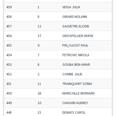
459
1
VEIGA JULIA
458
8
GIRARD NOLANN
457
12
SAUVETRE ELODIE
456
37
GROSPELLIER HERVE
455
9
PRï¿½VOST PAUL
454
7
PETROVIC NIKOLA
453
8
GOUBA BEN-AMAR
452
2
COMBE JULIE
451
11
TRAINQUART SONIA
450
28
MARICAILLE BERNARD
449
10
CHAUVIN AUDREY
448
15
DENAES CAROL