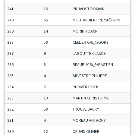
241
10
PRUVOST ROMAIN
240
65
MOUTARDIER FRï¿½Dï¿½RIC
239
14
MORIN YOANN
238
59
CELLIER GRï¿½GORY
237
9
LAGOUTTE CLAUDE
236
8
BEAUPUY Sï¿½BASTIEN
235
4
SILVESTRE PHILIPPE
234
5
RUDIVER ERICK
233
13
MARTIN CHRISTOPHE
232
58
TROUVE JACKY
231
4
MOREAU ANTHONY
230
12
CAUVIN OLIVIER