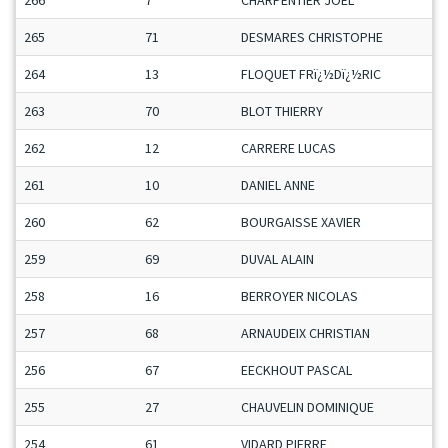
266
7
CHARPENTIER JOEL
265
71
DESMARES CHRISTOPHE
264
13
FLOQUET FRï¿½Dï¿½RIC
263
70
BLOT THIERRY
262
12
CARRERE LUCAS
261
10
DANIEL ANNE
260
62
BOURGAISSE XAVIER
259
69
DUVAL ALAIN
258
16
BERROYER NICOLAS
257
68
ARNAUDEIX CHRISTIAN
256
67
EECKHOUT PASCAL
255
27
CHAUVELIN DOMINIQUE
254
61
VIDARD PIERRE