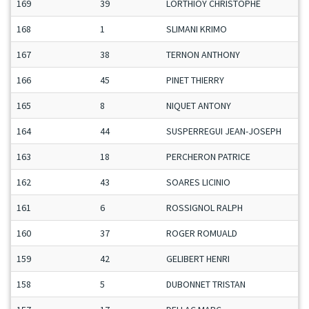
169
39
LORTHIOY CHRISTOPHE
168
1
SLIMANI KRIMO
167
38
TERNON ANTHONY
166
45
PINET THIERRY
165
8
NIQUET ANTONY
164
44
SUSPERREGUI JEAN-JOSEPH
163
18
PERCHERON PATRICE
162
43
SOARES LICINIO
161
6
ROSSIGNOL RALPH
160
37
ROGER ROMUALD
159
42
GELIBERT HENRI
158
5
DUBONNET TRISTAN