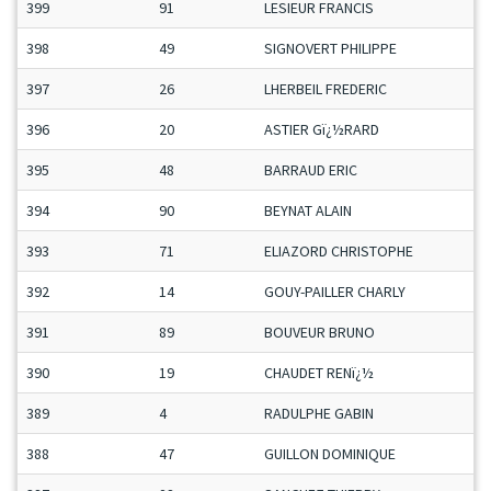
399
91
LESIEUR FRANCIS
398
49
SIGNOVERT PHILIPPE
397
26
LHERBEIL FREDERIC
396
20
ASTIER Gï¿½RARD
395
48
BARRAUD ERIC
394
90
BEYNAT ALAIN
393
71
ELIAZORD CHRISTOPHE
392
14
GOUY-PAILLER CHARLY
391
89
BOUVEUR BRUNO
390
19
CHAUDET RENï¿½
389
4
RADULPHE GABIN
388
47
GUILLON DOMINIQUE