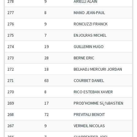
278
9
ARIELLI ALAIN
277
8
MANO JEAN-PAUL
276
9
RONCUZZI FRANCK
275
7
ENJOLRAS MICHEL
274
19
GUILLEMIN HUGO
273
28
BERNE ERIC
272
18
BELHADJ MERCURI JORDAN
271
63
COURBET DANIEL
270
8
RICO ESTEBAN XAVIER
269
17
PROD'HOMME Sï¿½BASTIEN
268
72
PREVITALI BENOIT
267
9
VERMEIL NICOLAS