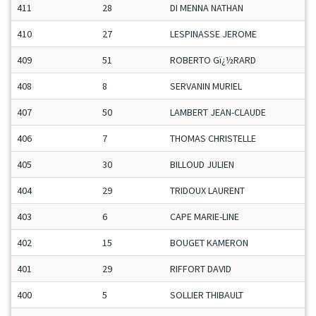
411
28
DI MENNA NATHAN
410
27
LESPINASSE JEROME
409
51
ROBERTO Gï¿½RARD
408
8
SERVANIN MURIEL
407
50
LAMBERT JEAN-CLAUDE
406
7
THOMAS CHRISTELLE
405
30
BILLOUD JULIEN
404
29
TRIDOUX LAURENT
403
6
CAPE MARIE-LINE
402
15
BOUGET KAMERON
401
29
RIFFORT DAVID
400
5
SOLLIER THIBAULT