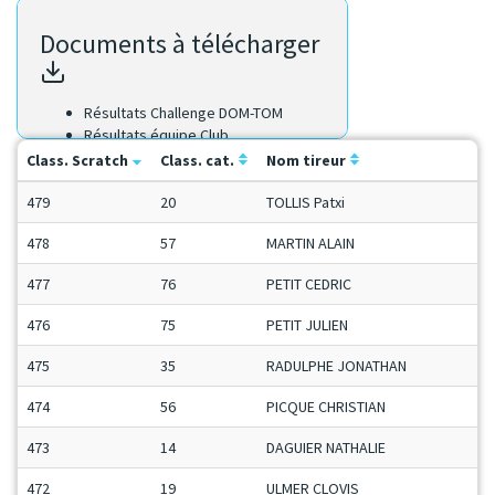
Documents à télécharger
Résultats Challenge DOM-TOM
Résultats équipe Club
Résultats équipe Région
Class. Scratch
Class. cat.
Nom tireur
Résultats Scratch
479
20
TOLLIS Patxi
478
57
MARTIN ALAIN
477
76
PETIT CEDRIC
476
75
PETIT JULIEN
475
35
RADULPHE JONATHAN
474
56
PICQUE CHRISTIAN
473
14
DAGUIER NATHALIE
472
19
ULMER CLOVIS