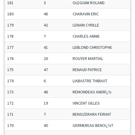
181
3
OLEGGINI ROLAND
180
48
CHARAVIN ERIC
179
42
LENAIN CYRILLE
178
7
CHARLES ANNIE
177
41
LEBLOND CHRISTOPHE
176
20
ROUYER MARTIAL
175
47
RENAUD PATRICE
174
6
LIABASTRE THIBAUT
173
46
REMONDEAU ANDRï¿½
172
19
VINCENT GILLES
171
7
BENSIZERARA FERHAT
170
40
GERMEREAU BENOï¿½T