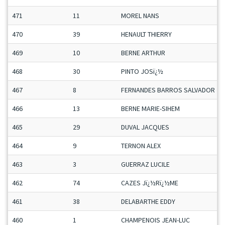
471
11
MOREL NANS
470
39
HENAULT THIERRY
469
10
BERNE ARTHUR
468
30
PINTO JOSï¿½
467
8
FERNANDES BARROS SALVADOR
466
13
BERNE MARIE-SIHEM
465
29
DUVAL JACQUES
464
9
TERNON ALEX
463
3
GUERRAZ LUCILE
462
74
CAZES Jï¿½Rï¿½ME
461
38
DELABARTHE EDDY
460
1
CHAMPENOIS JEAN-LUC