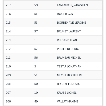
217
59
LAMIAUX Sï¿½BASTIEN
216
58
ROGER GUY
215
53
BORDENAVE JEROME
214
57
BRUNET LAURENT
213
1
RINGARD LEANE
212
52
PERIE FREDERIC
211
56
BRUNEAU MICHEL
210
3
TESTU JONATHAN
209
51
MEYRIEUX GILBERT
208
50
BRICOT LUDOVIC
207
10
KRUSE LIONEL
206
49
VALLAT MAXIME