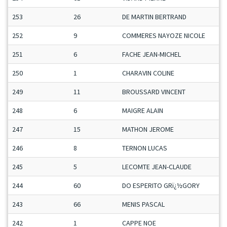
253
26
DE MARTIN BERTRAND
252
9
COMMERES NAYOZE NICOLE
251
6
FACHE JEAN-MICHEL
250
1
CHARAVIN COLINE
249
11
BROUSSARD VINCENT
248
6
MAIGRE ALAIN
247
15
MATHON JEROME
246
8
TERNON LUCAS
245
5
LECOMTE JEAN-CLAUDE
244
60
DO ESPERITO GRï¿½GORY
243
66
MENIS PASCAL
242
1
CAPPE NOE