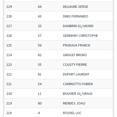
229
64
DELIAUNE SERGE
228
63
DINIS FERNANDO
227
25
DAMBRIN Gï¿½RARD
226
57
GERMANY CHRISTOPHE
225
56
PRADAUX FRANCK
224
62
GIRAULT BRUNO
223
55
COUSTY PIERRE
222
61
DUPART LAURENT
221
54
CAMINOTTO FABIEN
220
11
BOUVIER Gï¿½RALD
219
60
MENDES JOAO
218
4
ROUXEL LUC