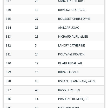
387
28
SANCHEZ THIERRY
386
18
DUMEIGE GEORGES
385
27
ROUSSET CHRISTOPHE
384
25
AMILCAR JOAO
383
28
MICHAUD AURï¿½LIEN
382
5
LANDRY CATHERINE
381
24
POUTï¿½E FRANCK
380
27
KILANI ABDALLAH
379
26
BURAIS LIONEL
378
88
USTAZE JEAN-FRANï¿½OIS
377
46
BASSET PASCAL
376
14
PRADEAU DOMINIQUE
375
87
MIGNARD MARC