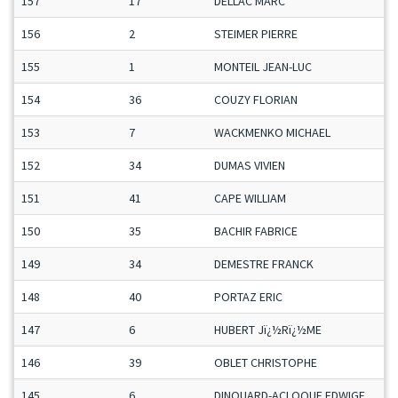
157
17
DELLAC MARC
156
2
STEIMER PIERRE
155
1
MONTEIL JEAN-LUC
154
36
COUZY FLORIAN
153
7
WACKMENKO MICHAEL
152
34
DUMAS VIVIEN
151
41
CAPE WILLIAM
150
35
BACHIR FABRICE
149
34
DEMESTRE FRANCK
148
40
PORTAZ ERIC
147
6
HUBERT Jï¿½Rï¿½ME
146
39
OBLET CHRISTOPHE
145
6
DINOUARD-ACLOQUE EDWIGE