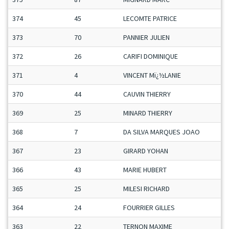
374
45
LECOMTE PATRICE
373
70
PANNIER JULIEN
372
26
CARIFI DOMINIQUE
371
4
VINCENT Mï¿½LANIE
370
44
CAUVIN THIERRY
369
25
MINARD THIERRY
368
7
DA SILVA MARQUES JOAO
367
23
GIRARD YOHAN
366
43
MARIE HUBERT
365
25
MILESI RICHARD
364
24
FOURRIER GILLES
363
22
TERNON MAXIME