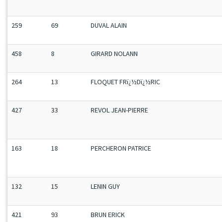
259
69
DUVAL ALAIN
458
8
GIRARD NOLANN
264
13
FLOQUET FRï¿½Dï¿½RIC
427
33
REVOL JEAN-PIERRE
163
18
PERCHERON PATRICE
132
15
LENIN GUY
421
93
BRUN ERICK