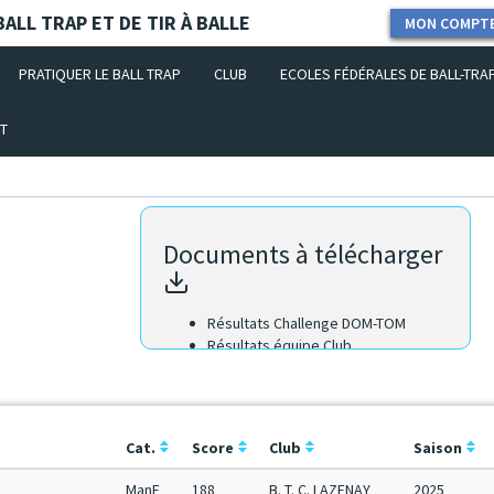
ALL TRAP ET DE TIR À BALLE
MON COMPT
PRATIQUER LE BALL TRAP
CLUB
ECOLES FÉDÉRALES DE BALL-TRA
T
Documents à télécharger
Résultats Challenge DOM-TOM
Résultats équipe Club
Résultats équipe Région
Résultats Scratch
Cat.
Score
Club
Saison
ManF
188
B. T. C. LAZENAY
2025