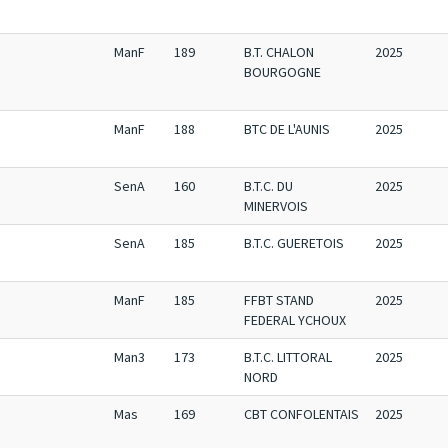
ManF
189
B.T. CHALON
2025
BOURGOGNE
ManF
188
BTC DE L'AUNIS
2025
SenA
160
B.T.C. DU
2025
MINERVOIS
SenA
185
B.T.C. GUERETOIS
2025
ManF
185
FFBT STAND
2025
FEDERAL YCHOUX
Man3
173
B.T.C. LITTORAL
2025
NORD
Mas
169
CBT CONFOLENTAIS
2025