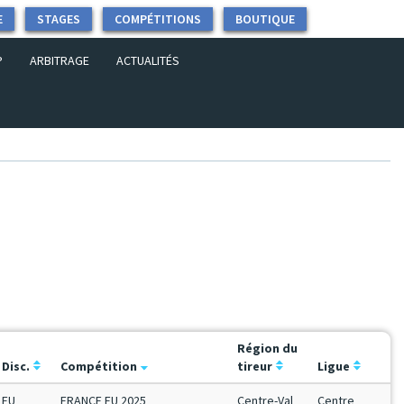
E
STAGES
COMPÉTITIONS
BOUTIQUE
P
ARBITRAGE
ACTUALITÉS
Région du
Disc.
Compétition
tireur
Ligue
FU
FRANCE FU 2025
Centre-Val
Centre