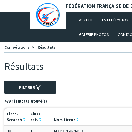
Panneau de gestion des cookies
FÉDÉRATION FRANÇAISE DE B
(CURRENT)
ACCUEIL
LA FÉDÉRATION
GALERIE PHOTOS
CONTAC
Compétitions
Résultats
Résultats
FILTRER
479 résultats
trouvé(s)
Class.
Class.
Scratch
cat.
Nom tireur
30
16
MIGNON ARNAUD