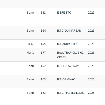
SenA
181
ISERE BTC
2025
SenA
164
B.T.C. DU MARSAN
2025
Ju-G
155
B.T. ANDRESIEN
2025
Man1
177
BALL TRAP CLUB 02
2025
CREPY
SenB
152
B. T. C. LAZENAY
2025
SenA
163
B.T. ORIGNAC
2025
SenB
163
B.T.C. HAUTEVILLOIS
2025