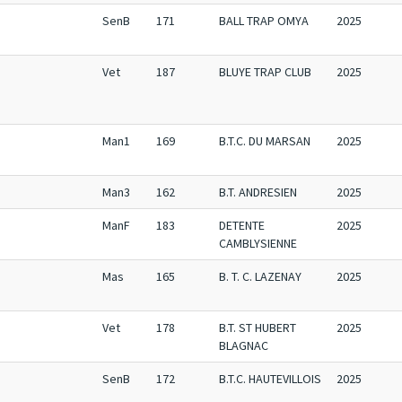
SenB
171
BALL TRAP OMYA
2025
Vet
187
BLUYE TRAP CLUB
2025
Man1
169
B.T.C. DU MARSAN
2025
Man3
162
B.T. ANDRESIEN
2025
ManF
183
DETENTE
2025
CAMBLYSIENNE
Mas
165
B. T. C. LAZENAY
2025
Vet
178
B.T. ST HUBERT
2025
BLAGNAC
SenB
172
B.T.C. HAUTEVILLOIS
2025