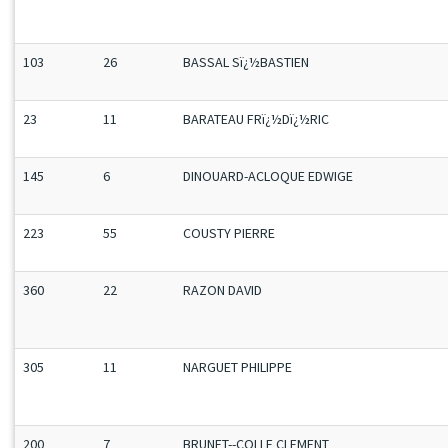
103
26
BASSAL Sï¿½BASTIEN
23
11
BARATEAU FRï¿½Dï¿½RIC
145
6
DINOUARD-ACLOQUE EDWIGE
223
55
COUSTY PIERRE
360
22
RAZON DAVID
305
11
NARGUET PHILIPPE
200
7
BRUNET--COLLE CLEMENT