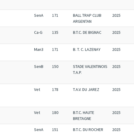
SenA
171
BALL TRAP CLUB
2025
ARGENTAN
Ca-G
135
B.T.C. DE BIGNAC
2025
Man3
171
B. T. C. LAZENAY
2025
SenB
150
STADE VALENTINOIS
2025
T.A.P.
Vet
178
T.A.V. DU JAREZ
2025
Vet
180
B.T.C. HAUTE
2025
BRETAGNE
SenA
151
B.T.C. DU ROCHER
2025