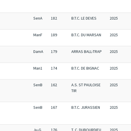
SenA
182
B.T.C. LE DEVES
2025
ManF
189
B.T.C. DU MARSAN
2025
DamA
179
ARRAS BALL-TRAP
2025
Man1
174
B.T.C. DE BIGNAC
2025
SenB
162
A.S. ST PAULOISE
2025
TIR
SenB
167
B.T.C. JURASSIEN
2025
Ju-G
176
T. C. DUBOURDIEU
2025