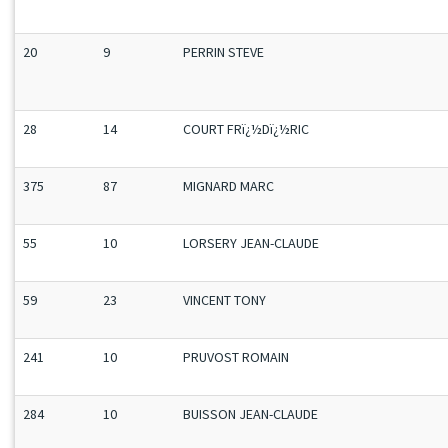
20
9
PERRIN STEVE
28
14
COURT FRï¿½Dï¿½RIC
375
87
MIGNARD MARC
55
10
LORSERY JEAN-CLAUDE
59
23
VINCENT TONY
241
10
PRUVOST ROMAIN
284
10
BUISSON JEAN-CLAUDE