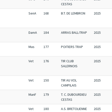
CESTAS
SenA
168
B.T. DE LEMBRON
2025
DamA
184
ARRAS BALL-TRAP
2025
Mas
177
POITIERS TRAP
2025
Vet
176
TIR CLUB
2025
SALERNOIS
Vet
150
TIR AU VOL
2025
CAMPILAIS
ManF
179
T. C. DUBOURDIEU
2025
CESTAS
Vet
180
A.S. BRETOLIENNE
2025