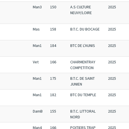
Man3
150
A.S CULTURE
2025
NEUVY/LOIRE
Mas
158
B.T.C. DU BOCAGE
2025
Man1
184
BTC DE L'AUNIS
2025
Vet
166
CHARMENTRAY
2025
COMPETITION
Man1
175
B.T.C. DE SAINT
2025
JUNIEN
Man1
182
BTC DU TEMPLE
2025
DamB
155
B.T.C. LITTORAL
2025
NORD
Man4
166
POITIERS TRAP
2025