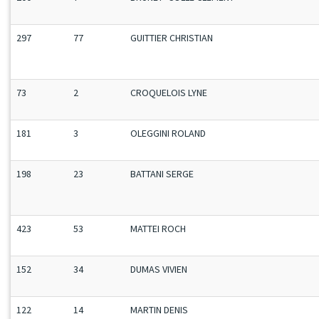
297
77
GUITTIER CHRISTIAN
73
2
CROQUELOIS LYNE
181
3
OLEGGINI ROLAND
198
23
BATTANI SERGE
423
53
MATTEI ROCH
152
34
DUMAS VIVIEN
122
14
MARTIN DENIS