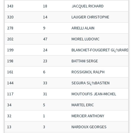
343
18
JACQUEL RICHARD
320
14
LAUGIER CHRISTOPHE
278
9
ARIELLI ALAIN
202
47
MOREL LUDOVIC
199
24
BLANCHET-FOUGEIRET Gï¿½RARD
198
23
BATTANI SERGE
161
6
ROSSIGNOL RALPH
144
33
SEGURA Sï¿½BASTIEN
117
31
MOUTOUFIS JEAN-MICHEL
34
5
MARTEL ERIC
32
1
MERCIER ANTHONY
13
3
NARDOUX GEORGES