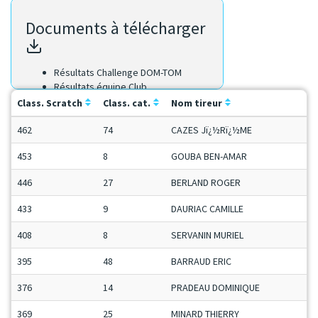
Documents à télécharger
Résultats Challenge DOM-TOM
Résultats équipe Club
Résultats équipe Région
Class. Scratch
Class. cat.
Nom tireur
Résultats Scratch
462
74
CAZES Jï¿½Rï¿½ME
453
8
GOUBA BEN-AMAR
446
27
BERLAND ROGER
433
9
DAURIAC CAMILLE
408
8
SERVANIN MURIEL
395
48
BARRAUD ERIC
376
14
PRADEAU DOMINIQUE
369
25
MINARD THIERRY