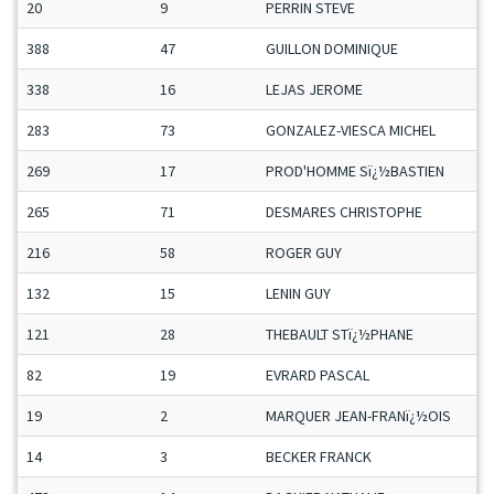
20
9
PERRIN STEVE
388
47
GUILLON DOMINIQUE
338
16
LEJAS JEROME
283
73
GONZALEZ-VIESCA MICHEL
269
17
PROD'HOMME Sï¿½BASTIEN
265
71
DESMARES CHRISTOPHE
216
58
ROGER GUY
132
15
LENIN GUY
121
28
THEBAULT STï¿½PHANE
82
19
EVRARD PASCAL
19
2
MARQUER JEAN-FRANï¿½OIS
14
3
BECKER FRANCK