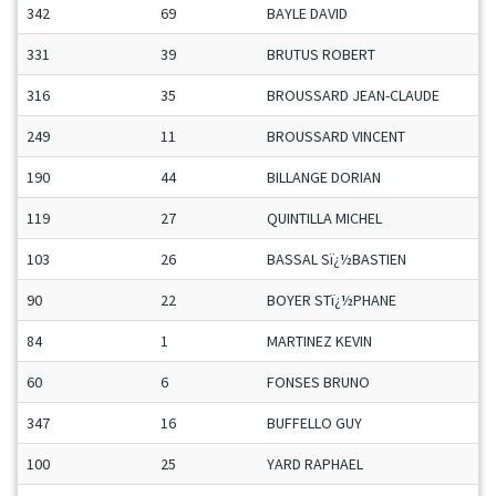
342
69
BAYLE DAVID
331
39
BRUTUS ROBERT
316
35
BROUSSARD JEAN-CLAUDE
249
11
BROUSSARD VINCENT
190
44
BILLANGE DORIAN
119
27
QUINTILLA MICHEL
103
26
BASSAL Sï¿½BASTIEN
90
22
BOYER STï¿½PHANE
84
1
MARTINEZ KEVIN
60
6
FONSES BRUNO
347
16
BUFFELLO GUY
100
25
YARD RAPHAEL