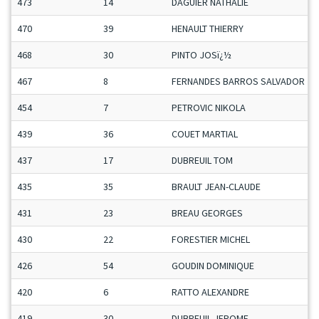
473
14
DAGUIER NATHALIE
470
39
HENAULT THIERRY
468
30
PINTO JOSï¿½
467
8
FERNANDES BARROS SALVADOR
454
7
PETROVIC NIKOLA
439
36
COUET MARTIAL
437
17
DUBREUIL TOM
435
35
BRAULT JEAN-CLAUDE
431
23
BREAU GEORGES
430
22
FORESTIER MICHEL
426
54
GOUDIN DOMINIQUE
420
6
RATTO ALEXANDRE
419
30
DUBREUIL JEROME