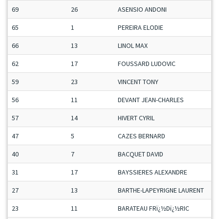
69
26
ASENSIO ANDONI
65
1
PEREIRA ELODIE
66
13
LINOL MAX
62
17
FOUSSARD LUDOVIC
59
23
VINCENT TONY
56
11
DEVANT JEAN-CHARLES
57
14
HIVERT CYRIL
47
5
CAZES BERNARD
40
7
BACQUET DAVID
31
17
BAYSSIERES ALEXANDRE
27
13
BARTHE-LAPEYRIGNE LAURENT
23
11
BARATEAU FRï¿½Dï¿½RIC