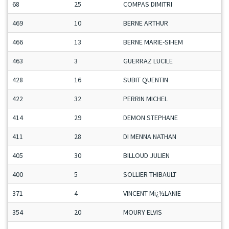
68
25
COMPAS DIMITRI
469
10
BERNE ARTHUR
466
13
BERNE MARIE-SIHEM
463
3
GUERRAZ LUCILE
428
16
SUBIT QUENTIN
422
32
PERRIN MICHEL
414
29
DEMON STEPHANE
411
28
DI MENNA NATHAN
405
30
BILLOUD JULIEN
400
5
SOLLIER THIBAULT
371
4
VINCENT Mï¿½LANIE
354
20
MOURY ELVIS