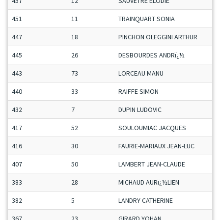
457
12
SAUVETRE ELODIE
451
11
TRAINQUART SONIA
447
18
PINCHON OLEGGINI ARTHUR
445
26
DESBOURDES ANDRï¿½
443
73
LORCEAU MANU
440
33
RAIFFE SIMON
432
7
DUPIN LUDOVIC
417
52
SOULOUMIAC JACQUES
416
30
FAURIE-MARIAUX JEAN-LUC
407
50
LAMBERT JEAN-CLAUDE
383
28
MICHAUD AURï¿½LIEN
382
5
LANDRY CATHERINE
367
23
GIRARD YOHAN