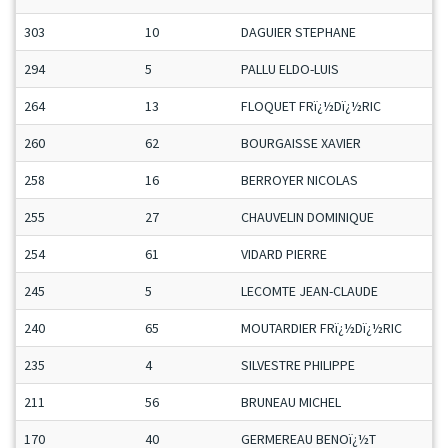
303
10
DAGUIER STEPHANE
294
5
PALLU ELDO-LUIS
264
13
FLOQUET FRï¿½Dï¿½RIC
260
62
BOURGAISSE XAVIER
258
16
BERROYER NICOLAS
255
27
CHAUVELIN DOMINIQUE
254
61
VIDARD PIERRE
245
5
LECOMTE JEAN-CLAUDE
240
65
MOUTARDIER FRï¿½Dï¿½RIC
235
4
SILVESTRE PHILIPPE
211
56
BRUNEAU MICHEL
170
40
GERMEREAU BENOï¿½T