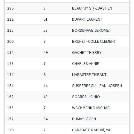
236
8
BEAUPUY Sï¿½BASTIEN
222
61
DUPART LAURENT
215
53
BORDENAVE JEROME
200
7
BRUNET--COLLE CLEMENT
184
49
GACHET THIERRY
178
7
CHARLES ANNIE
174
6
LIABASTRE THIBAUT
164
44
SUSPERREGUI JEAN-JOSEPH
162
43
SOARES LICINIO
153
7
WACKMENKO MICHAEL
152
34
DUMAS VIVIEN
139
2
CANABATE RAPHAï¿½L