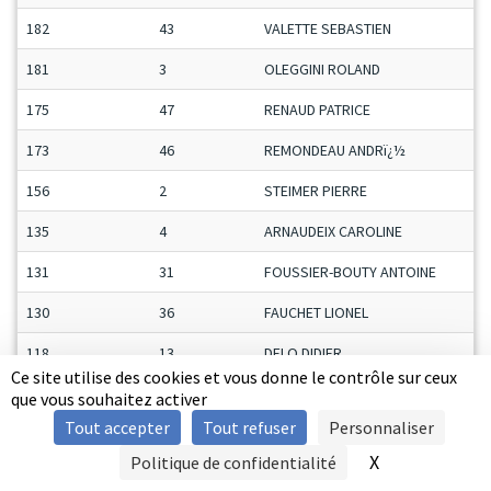
182
43
VALETTE SEBASTIEN
181
3
OLEGGINI ROLAND
175
47
RENAUD PATRICE
173
46
REMONDEAU ANDRï¿½
156
2
STEIMER PIERRE
135
4
ARNAUDEIX CAROLINE
131
31
FOUSSIER-BOUTY ANTOINE
130
36
FAUCHET LIONEL
118
13
DELO DIDIER
Ce site utilise des cookies et vous donne le contrôle sur ceux
104
24
THIBAULT LAURENT
que vous souhaitez activer
Tout accepter
Tout refuser
Personnaliser
102
3
COUVIDAT AUDREY
X
Masquer le b
Politique de confidentialité
SIGNALER UNE VIOLENCE
81
27
RIDEAU LAURENT