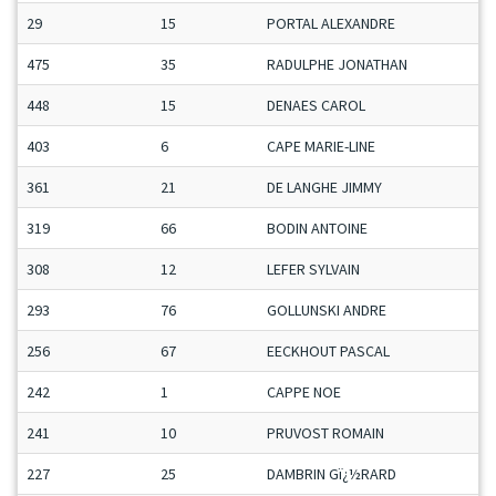
29
15
PORTAL ALEXANDRE
475
35
RADULPHE JONATHAN
448
15
DENAES CAROL
403
6
CAPE MARIE-LINE
361
21
DE LANGHE JIMMY
319
66
BODIN ANTOINE
308
12
LEFER SYLVAIN
293
76
GOLLUNSKI ANDRE
256
67
EECKHOUT PASCAL
242
1
CAPPE NOE
241
10
PRUVOST ROMAIN
227
25
DAMBRIN Gï¿½RARD