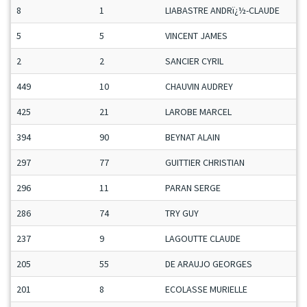
8
1
LIABASTRE ANDRï¿½-CLAUDE
5
5
VINCENT JAMES
2
2
SANCIER CYRIL
449
10
CHAUVIN AUDREY
425
21
LAROBE MARCEL
394
90
BEYNAT ALAIN
297
77
GUITTIER CHRISTIAN
296
11
PARAN SERGE
286
74
TRY GUY
237
9
LAGOUTTE CLAUDE
205
55
DE ARAUJO GEORGES
201
8
ECOLASSE MURIELLE