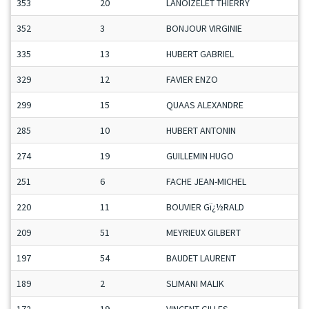
353
20
LANOIZELET THIERRY
352
3
BONJOUR VIRGINIE
335
13
HUBERT GABRIEL
329
12
FAVIER ENZO
299
15
QUAAS ALEXANDRE
285
10
HUBERT ANTONIN
274
19
GUILLEMIN HUGO
251
6
FACHE JEAN-MICHEL
220
11
BOUVIER Gï¿½RALD
209
51
MEYRIEUX GILBERT
197
54
BAUDET LAURENT
189
2
SLIMANI MALIK