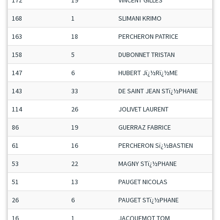
172
19
VINCENT GILLES
168
1
SLIMANI KRIMO
163
18
PERCHERON PATRICE
158
5
DUBONNET TRISTAN
147
6
HUBERT Jï¿½Rï¿½ME
143
33
DE SAINT JEAN STï¿½PHANE
114
26
JOLIVET LAURENT
86
19
GUERRAZ FABRICE
61
16
PERCHERON Sï¿½BASTIEN
53
22
MAGNY STï¿½PHANE
51
13
PAUGET NICOLAS
26
6
PAUGET STï¿½PHANE
16
1
JACQUEMOT TOM