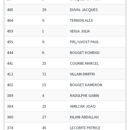
465
29
DUVAL JACQUES
464
9
TERNON ALEX
459
1
VEIGA JULIA
455
9
PRï¿½VOST PAUL
444
6
BOUGET KONRAD
441
25
COURBE MARCEL
412
72
VILLAIN DIMITRI
402
15
BOUGET KAMERON
389
4
RADULPHE GABIN
384
25
AMILCAR JOAO
380
27
KILANI ABDALLAH
374
45
LECOMTE PATRICE