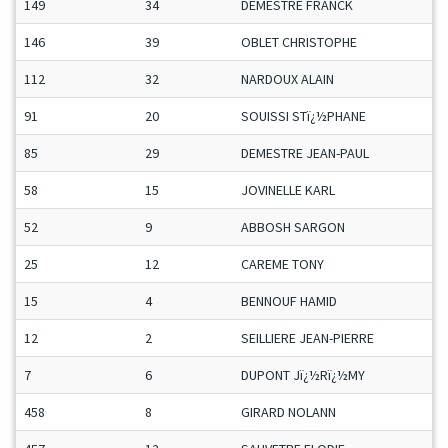
149
34
DEMESTRE FRANCK
146
39
OBLET CHRISTOPHE
112
32
NARDOUX ALAIN
91
20
SOUISSI STï¿½PHANE
85
29
DEMESTRE JEAN-PAUL
58
15
JOVINELLE KARL
52
9
ABBOSH SARGON
25
12
CAREME TONY
15
4
BENNOUF HAMID
12
2
SEILLIERE JEAN-PIERRE
7
6
DUPONT Jï¿½Rï¿½MY
458
8
GIRARD NOLANN