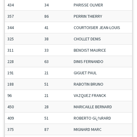
434
34
PARISSE OLIVIER
357
86
PERRIN THIERRY
344
41
COURTOISIER JEAN-LOUIS
325
38
CHOLLET DENIS
311
33
BENOIST MAURICE
228
63
DINIS FERNANDO
191
21
GIGUET PAUL
188
51
RABOTIN BRUNO
96
21
VAZQUEZ FRANCK
450
28
MARICAILLE BERNARD
409
51
ROBERTO Gï¿½RARD
375
87
MIGNARD MARC