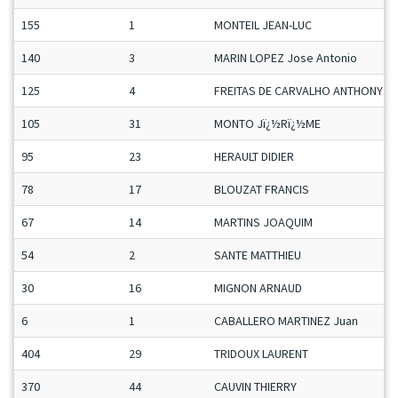
155
1
MONTEIL JEAN-LUC
140
3
MARIN LOPEZ Jose Antonio
125
4
FREITAS DE CARVALHO ANTHONY
105
31
MONTO Jï¿½Rï¿½ME
95
23
HERAULT DIDIER
78
17
BLOUZAT FRANCIS
67
14
MARTINS JOAQUIM
54
2
SANTE MATTHIEU
30
16
MIGNON ARNAUD
6
1
CABALLERO MARTINEZ Juan
404
29
TRIDOUX LAURENT
370
44
CAUVIN THIERRY