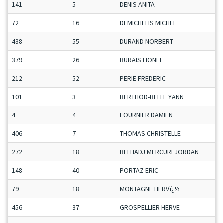
141
5
DENIS ANITA
72
16
DEMICHELIS MICHEL
438
55
DURAND NORBERT
379
26
BURAIS LIONEL
212
52
PERIE FREDERIC
101
3
BERTHOD-BELLE YANN
4
4
FOURNIER DAMIEN
406
7
THOMAS CHRISTELLE
272
18
BELHADJ MERCURI JORDAN
148
40
PORTAZ ERIC
79
18
MONTAGNE HERVï¿½
456
37
GROSPELLIER HERVE