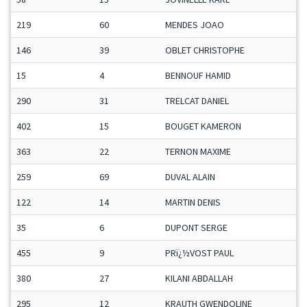
219
60
MENDES JOAO
146
39
OBLET CHRISTOPHE
15
4
BENNOUF HAMID
290
31
TRELCAT DANIEL
402
15
BOUGET KAMERON
363
22
TERNON MAXIME
259
69
DUVAL ALAIN
122
14
MARTIN DENIS
35
6
DUPONT SERGE
455
9
PRï¿½VOST PAUL
380
27
KILANI ABDALLAH
295
12
KRAUTH GWENDOLINE