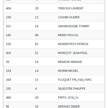
404
29
TRIDOUX LAURENT
230
12
CAUVIN OLIVIER
315
16
GRANDSEIGNE TOMMY
243
66
MENIS PASCAL
326
82
MORDEFROY PATRICK
418
31
MORIZOT JEAN-PAUL
30
16
MIGNON ARNAUD
334
14
MORIN MICHEL
264
13
FLOQUET FRï¿½Dï¿½RIC
235
4
SILVESTRE PHILIPPE
468
30
PINTO JOSï¿½
95
23
HERAULT DIDIER