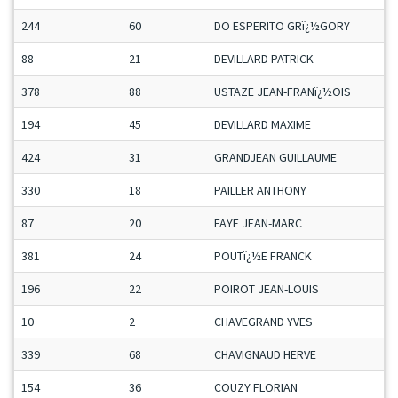
244
60
DO ESPERITO GRï¿½GORY
88
21
DEVILLARD PATRICK
378
88
USTAZE JEAN-FRANï¿½OIS
194
45
DEVILLARD MAXIME
424
31
GRANDJEAN GUILLAUME
330
18
PAILLER ANTHONY
87
20
FAYE JEAN-MARC
381
24
POUTï¿½E FRANCK
196
22
POIROT JEAN-LOUIS
10
2
CHAVEGRAND YVES
339
68
CHAVIGNAUD HERVE
154
36
COUZY FLORIAN