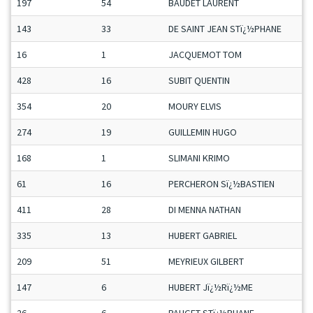
197
54
BAUDET LAURENT
143
33
DE SAINT JEAN STï¿½PHANE
16
1
JACQUEMOT TOM
428
16
SUBIT QUENTIN
354
20
MOURY ELVIS
274
19
GUILLEMIN HUGO
168
1
SLIMANI KRIMO
61
16
PERCHERON Sï¿½BASTIEN
411
28
DI MENNA NATHAN
335
13
HUBERT GABRIEL
209
51
MEYRIEUX GILBERT
147
6
HUBERT Jï¿½Rï¿½ME