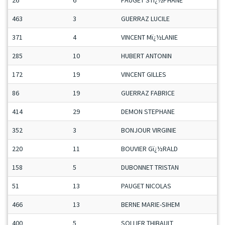
26
6
PAUGET STï¿½PHANE
463
3
GUERRAZ LUCILE
371
4
VINCENT Mï¿½LANIE
285
10
HUBERT ANTONIN
172
19
VINCENT GILLES
86
19
GUERRAZ FABRICE
414
29
DEMON STEPHANE
352
3
BONJOUR VIRGINIE
220
11
BOUVIER Gï¿½RALD
158
5
DUBONNET TRISTAN
51
13
PAUGET NICOLAS
466
13
BERNE MARIE-SIHEM
400
5
SOLLIER THIBAULT