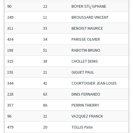
90
22
BOYER STï¿½PHANE
249
11
BROUSSARD VINCENT
311
33
BENOIST MAURICE
434
34
PARISSE OLIVIER
188
51
RABOTIN BRUNO
325
38
CHOLLET DENIS
191
21
GIGUET PAUL
344
41
COURTOISIER JEAN-LOUIS
228
63
DINIS FERNANDO
357
86
PERRIN THIERRY
96
21
VAZQUEZ FRANCK
479
20
TOLLIS Patxi