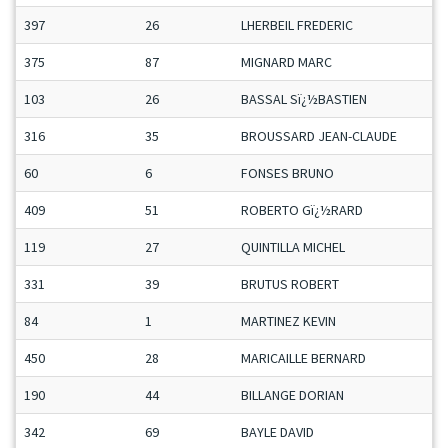
397
26
LHERBEIL FREDERIC
375
87
MIGNARD MARC
103
26
BASSAL Sï¿½BASTIEN
316
35
BROUSSARD JEAN-CLAUDE
60
6
FONSES BRUNO
409
51
ROBERTO Gï¿½RARD
119
27
QUINTILLA MICHEL
331
39
BRUTUS ROBERT
84
1
MARTINEZ KEVIN
450
28
MARICAILLE BERNARD
190
44
BILLANGE DORIAN
342
69
BAYLE DAVID