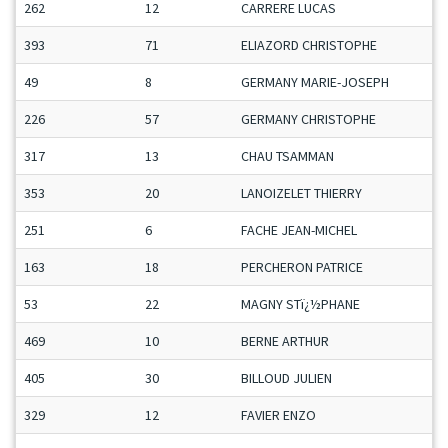
262
12
CARRERE LUCAS
393
71
ELIAZORD CHRISTOPHE
49
8
GERMANY MARIE-JOSEPH
226
57
GERMANY CHRISTOPHE
317
13
CHAU TSAMMAN
353
20
LANOIZELET THIERRY
251
6
FACHE JEAN-MICHEL
163
18
PERCHERON PATRICE
53
22
MAGNY STï¿½PHANE
469
10
BERNE ARTHUR
405
30
BILLOUD JULIEN
329
12
FAVIER ENZO