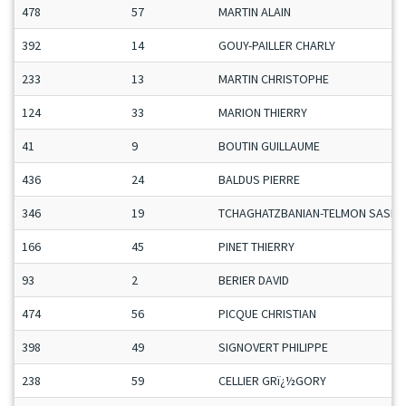
478
57
MARTIN ALAIN
392
14
GOUY-PAILLER CHARLY
233
13
MARTIN CHRISTOPHE
124
33
MARION THIERRY
41
9
BOUTIN GUILLAUME
436
24
BALDUS PIERRE
346
19
TCHAGHATZBANIAN-TELMON SASHA
166
45
PINET THIERRY
93
2
BERIER DAVID
474
56
PICQUE CHRISTIAN
398
49
SIGNOVERT PHILIPPE
238
59
CELLIER GRï¿½GORY