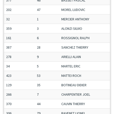
377
46
BASSET PASCAL
202
47
MOREL LUDOVIC
32
1
MERCIER ANTHONY
359
3
ALONZI SILVIO
161
6
ROSSIGNOL RALPH
387
28
SANCHEZ THIERRY
278
9
ARIELLI ALAIN
34
5
MARTEL ERIC
423
53
MATTEI ROCH
129
35
BOTINEAU DIDIER
266
7
CHARPENTIER JOEL
370
44
CAUVIN THIERRY
306
79
RAVENET LIONEL