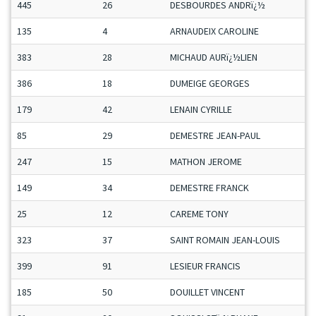
445
26
DESBOURDES ANDRï¿½
135
4
ARNAUDEIX CAROLINE
383
28
MICHAUD AURï¿½LIEN
386
18
DUMEIGE GEORGES
179
42
LENAIN CYRILLE
85
29
DEMESTRE JEAN-PAUL
247
15
MATHON JEROME
149
34
DEMESTRE FRANCK
25
12
CAREME TONY
323
37
SAINT ROMAIN JEAN-LOUIS
399
91
LESIEUR FRANCIS
185
50
DOUILLET VINCENT