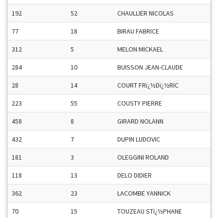
192
52
CHAULLIER NICOLAS
77
18
BIRAU FABRICE
312
5
MELON MICKAEL
284
10
BUISSON JEAN-CLAUDE
28
14
COURT FRï¿½Dï¿½RIC
223
55
COUSTY PIERRE
458
8
GIRARD NOLANN
432
7
DUPIN LUDOVIC
181
3
OLEGGINI ROLAND
118
13
DELO DIDIER
362
23
LACOMBE YANNICK
70
15
TOUZEAU STï¿½PHANE