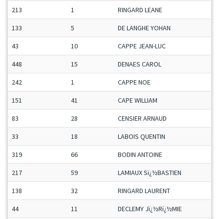
213
1
RINGARD LEANE
133
5
DE LANGHE YOHAN
43
10
CAPPE JEAN-LUC
448
15
DENAES CAROL
242
1
CAPPE NOE
151
41
CAPE WILLIAM
83
28
CENSIER ARNAUD
33
18
LABOIS QUENTIN
319
66
BODIN ANTOINE
217
59
LAMIAUX Sï¿½BASTIEN
138
32
RINGARD LAURENT
44
11
DECLEMY Jï¿½Rï¿½MIE