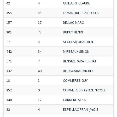
42
4
GUILBERT CLAUDE
355
85
LAMARQUE JEAN-LOUIS
157
17
DELLAC MARC
301
78
DUPUY HENRI
17
8
SEGUI Sï¿½BASTIEN
442
34
MIRBEAUX SIMON
171
7
BENSIZERARA FERHAT
332
40
BOUSCARAT MICHEL
18
1
COMMERES GUY
252
9
COMMERES NAYOZE NICOLE
340
17
CARRERE ALAIN
22
4
ESPEILLAC FRANï¿½OIS