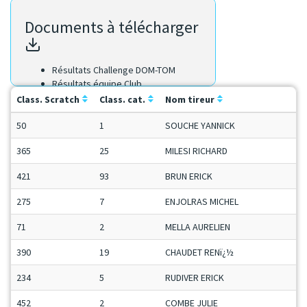
Documents à télécharger
Résultats Challenge DOM-TOM
Résultats équipe Club
Résultats équipe Région
Class. Scratch
Class. cat.
Nom tireur
Résultats Scratch
50
1
SOUCHE YANNICK
365
25
MILESI RICHARD
421
93
BRUN ERICK
275
7
ENJOLRAS MICHEL
71
2
MELLA AURELIEN
390
19
CHAUDET RENï¿½
234
5
RUDIVER ERICK
452
2
COMBE JULIE