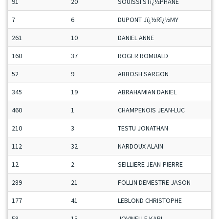
91
20
SOUISSI STï¿½PHANE
7
6
DUPONT Jï¿½Rï¿½MY
261
10
DANIEL ANNE
160
37
ROGER ROMUALD
52
9
ABBOSH SARGON
345
19
ABRAHAMIAN DANIEL
460
1
CHAMPENOIS JEAN-LUC
210
3
TESTU JONATHAN
112
32
NARDOUX ALAIN
12
2
SEILLIERE JEAN-PIERRE
289
21
FOLLIN DEMESTRE JASON
177
41
LEBLOND CHRISTOPHE
58
15
JOVINELLE KARL