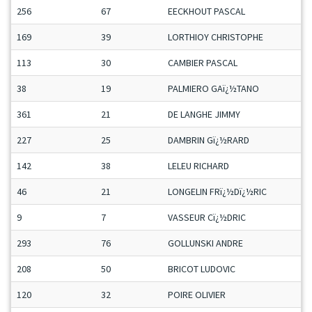
256
67
EECKHOUT PASCAL
169
39
LORTHIOY CHRISTOPHE
113
30
CAMBIER PASCAL
38
19
PALMIERO GAï¿½TANO
361
21
DE LANGHE JIMMY
227
25
DAMBRIN Gï¿½RARD
142
38
LELEU RICHARD
46
21
LONGELIN FRï¿½Dï¿½RIC
9
7
VASSEUR Cï¿½DRIC
293
76
GOLLUNSKI ANDRE
208
50
BRICOT LUDOVIC
120
32
POIRE OLIVIER