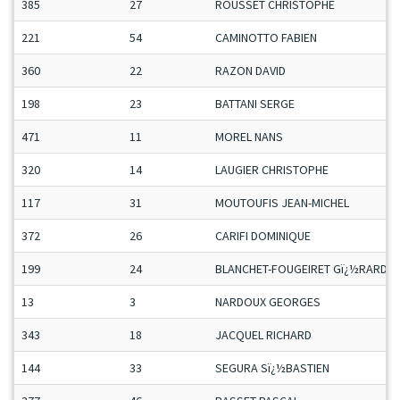
385
27
ROUSSET CHRISTOPHE
221
54
CAMINOTTO FABIEN
360
22
RAZON DAVID
198
23
BATTANI SERGE
471
11
MOREL NANS
320
14
LAUGIER CHRISTOPHE
117
31
MOUTOUFIS JEAN-MICHEL
372
26
CARIFI DOMINIQUE
199
24
BLANCHET-FOUGEIRET Gï¿½RARD
13
3
NARDOUX GEORGES
343
18
JACQUEL RICHARD
144
33
SEGURA Sï¿½BASTIEN