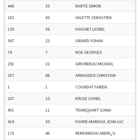
440
33
RAIFFE SIMON
182
43
VALETTE SEBASTIEN
130
36
FAUCHET LIONEL
367
23
GIRARD YOHAN
74
7
NOE GEORGES
291
22
GIRONDEAU MICHAEL
257
68
ARNAUDEIX CHRISTIAN
1
1
COUVIDAT FABIEN
207
10
KRUSE LIONEL
451
11
TRAINQUART SONIA
416
30
FAURIE-MARIAUX JEAN-LUC
173
46
REMONDEAU ANDRï¿½