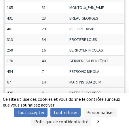
105
31
MONTO Jï¿½Rï¿½ME
431
23
BREAU GEORGES
401
29
RIFFORT DAVID
313
34
PROTIERE LOUIS
258
16
BERROYER NICOLAS
170
40
GERMEREAU BENOï¿½T
454
7
PETROVIC NIKOLA
67
14
MARTINS JOAQUIM
420
6
RATTO ALEXANDRE
Ce site utilise des cookies et vous donne le contrôle sur ceux
337
15
MAHAUT PATRICK
que vous souhaitez activer
Tout accepter
Tout refuser
Personnaliser
303
10
DAGUIER STEPHANE
X
Masquer le b
Politique de confidentialité
SIGNALER UNE VIOLENCE
245
5
LECOMTE JEAN-CLAUDE