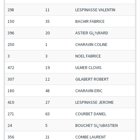
298
11
LESPINASSE VALENTIN
150
35
BACHIR FABRICE
396
20
ASTIER Gï¿½RARD
250
1
CHARAVIN COLINE
3
3
NOEL FABRICE
472
19
ULMER CLOVIS
307
12
GILABERT ROBERT
180
48
CHARAVIN ERIC
410
27
LESPINASSE JEROME
271
63
COURBET DANIEL
24
5
BOUCHET Sï¿½BASTIEN
356
21
COMBE LAURENT