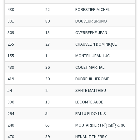
430
22
FORESTIER MICHEL
391
89
BOUVEUR BRUNO
309
13
OVERBEEKE JEAN
255
27
CHAUVELIN DOMINIQUE
155
1
MONTEIL JEAN-LUC
439
36
COUET MARTIAL
419
30
DUBREUIL JEROME
54
2
SANTE MATTHIEU
336
13
LECOMTE AUDE
294
5
PALLU ELDO-LUIS
240
65
MOUTARDIER FRï¿½Dï¿½RIC
470
39
HENAULT THIERRY