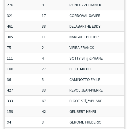
276
9
RONCUZZI FRANCK
321
17
CORDOVAL XAVIER
461
38
DELABARTHE EDDY
305
11
NARGUET PHILIPPE
75
2
VIEIRA FRANCK
111
4
SOTTY STï¿½PHANE
106
27
BELLE MICHEL
36
3
CAMINOTTO EMILE
427
33
REVOL JEAN-PIERRE
333
67
BIGOT STï¿½PHANE
159
42
GELIBERT HENRI
94
3
GEROME FREDERIC