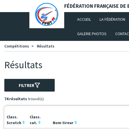
Panneau de gestion des cookies
FÉDÉRATION FRANÇAISE DE B
(CURRENT)
ACCUEIL
LA FÉDÉRATION
GALERIE PHOTOS
CONTAC
Compétitions
Résultats
Résultats
FILTRER
74 résultats
trouvé(s)
Class.
Class.
Scratch
cat.
Nom tireur