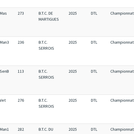
Mas
273
B.T.C. DE
2025
DTL
Championnat 
MARTIGUES
Man3
236
B.T.C.
2025
DTL
Championnat 
SERROIS
SenB
113
B.T.C.
2025
DTL
Championnat 
SERROIS
Vet
276
B.T.C.
2025
DTL
Championnat 
SERROIS
Man1
282
B.T.C. DU
2025
DTL
Championnat 