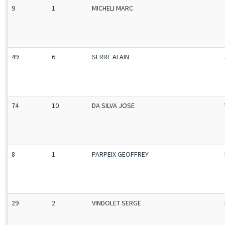
9
1
MICHELI MARC
49
6
SERRE ALAIN
74
10
DA SILVA JOSE
8
1
PARPEIX GEOFFREY
29
2
VINDOLET SERGE