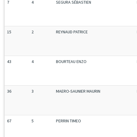
7
4
SEGURA SÉBASTIEN
15
2
REYNAUD PATRICE
43
4
BOURTEAU ENZO
36
3
MAERO-SAUNIER MAURIN
67
5
PERRIN TIMEO