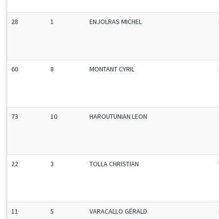
28
1
ENJOLRAS MICHEL
60
8
MONTANT CYRIL
73
10
HAROUTUNIAN LEON
22
3
TOLLA CHRISTIAN
11
5
VARACALLO GÉRALD