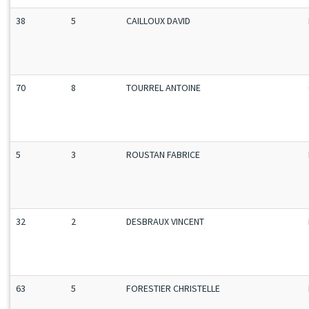
38
5
CAILLOUX DAVID
70
8
TOURREL ANTOINE
5
3
ROUSTAN FABRICE
32
2
DESBRAUX VINCENT
63
5
FORESTIER CHRISTELLE