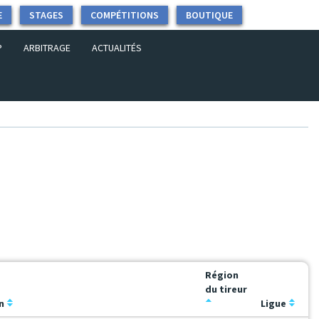
E
STAGES
COMPÉTITIONS
BOUTIQUE
P
ARBITRAGE
ACTUALITÉS
Région
du tireur
on
Ligue