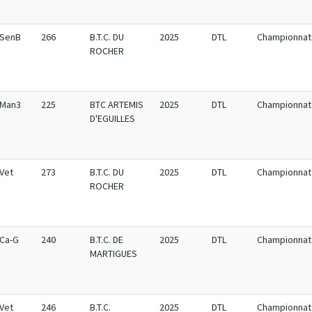
SenB
266
B.T.C. DU
2025
DTL
Championnat 
ROCHER
Man3
225
BTC ARTEMIS
2025
DTL
Championnat 
D'EGUILLES
Vet
273
B.T.C. DU
2025
DTL
Championnat 
ROCHER
Ca-G
240
B.T.C. DE
2025
DTL
Championnat 
MARTIGUES
Vet
246
B.T.C.
2025
DTL
Championnat 