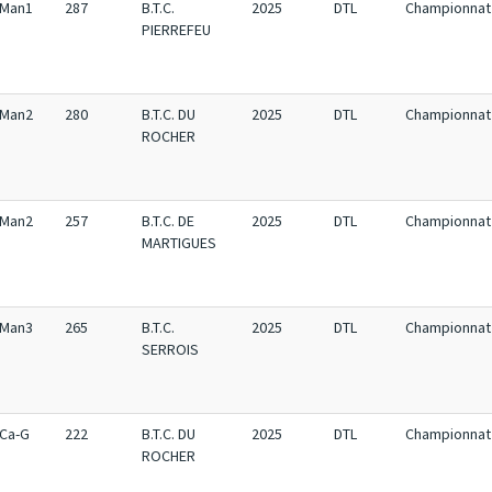
Man1
287
B.T.C.
2025
DTL
Championnat 
PIERREFEU
Man2
280
B.T.C. DU
2025
DTL
Championnat 
ROCHER
Man2
257
B.T.C. DE
2025
DTL
Championnat 
MARTIGUES
Man3
265
B.T.C.
2025
DTL
Championnat 
SERROIS
Ca-G
222
B.T.C. DU
2025
DTL
Championnat 
ROCHER