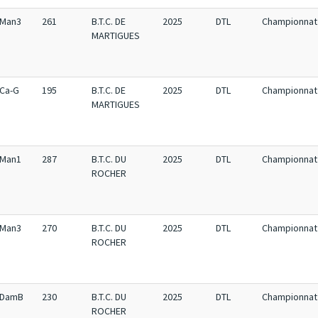
Man3
261
B.T.C. DE
2025
DTL
Championnat 
MARTIGUES
Ca-G
195
B.T.C. DE
2025
DTL
Championnat 
MARTIGUES
Man1
287
B.T.C. DU
2025
DTL
Championnat 
ROCHER
Man3
270
B.T.C. DU
2025
DTL
Championnat 
ROCHER
DamB
230
B.T.C. DU
2025
DTL
Championnat 
ROCHER