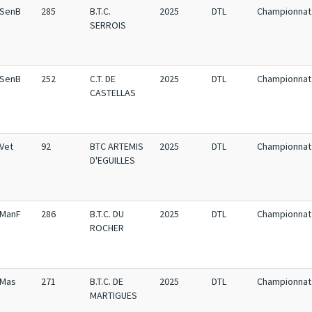
SenB
285
B.T.C.
2025
DTL
Championnat 
SERROIS
SenB
252
C.T. DE
2025
DTL
Championnat 
CASTELLAS
Vet
92
BTC ARTEMIS
2025
DTL
Championnat 
D'EGUILLES
ManF
286
B.T.C. DU
2025
DTL
Championnat 
ROCHER
Mas
271
B.T.C. DE
2025
DTL
Championnat 
MARTIGUES