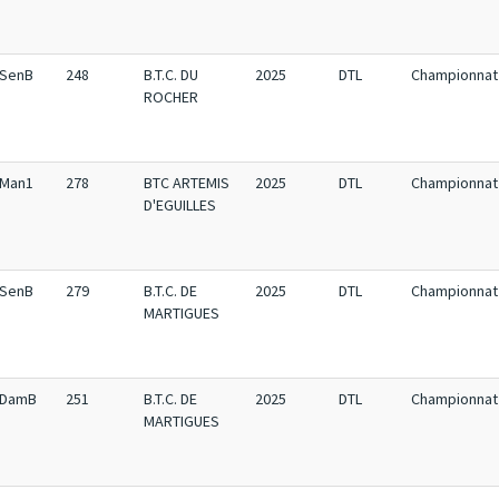
SenB
248
B.T.C. DU
2025
DTL
Championnat 
ROCHER
Man1
278
BTC ARTEMIS
2025
DTL
Championnat 
D'EGUILLES
SenB
279
B.T.C. DE
2025
DTL
Championnat 
MARTIGUES
DamB
251
B.T.C. DE
2025
DTL
Championnat 
MARTIGUES