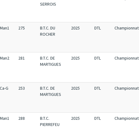
SERROIS
Man1
275
B.T.C. DU
2025
DTL
Championnat 
ROCHER
Man2
281
B.T.C. DE
2025
DTL
Championnat 
MARTIGUES
Ca-G
253
B.T.C. DE
2025
DTL
Championnat 
MARTIGUES
Man1
288
B.T.C.
2025
DTL
Championnat 
PIERREFEU