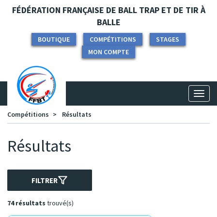
Panneau de gestion des cookies
FÉDÉRATION FRANÇAISE DE BALL TRAP ET DE TIR À
BALLE
BOUTIQUE
COMPÉTITIONS
STAGES
MON COMPTE
Toggl
naviga
Compétitions
Résultats
Résultats
FILTRER
74 résultats
trouvé(s)