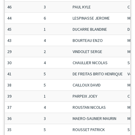
46
3
PAUL KYLE
Ca-
44
6
LESPINASSE JEROME
Man
45
1
DUCARRE BLANDINE
Da
43
4
BOURTEAU ENZO
Man
29
2
VINDOLET SERGE
Mas
30
4
CHAULLIER NICOLAS
Sen
41
5
DE FREITAS BRITO HENRIQUE
Vet
38
5
CAILLOUX DAVID
Man
39
1
PARPEIX JOEY
Ca-
37
4
ROUSTAN NICOLAS
Man
36
3
MAERO-SAUNIER MAURIN
Man
35
5
ROUSSET PATRICK
Sen