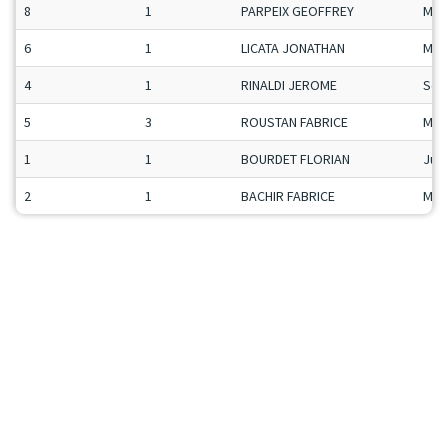
8
1
PARPEIX GEOFFREY
Man
6
1
LICATA JONATHAN
Man
4
1
RINALDI JEROME
Sen
5
3
ROUSTAN FABRICE
Man
1
1
BOURDET FLORIAN
Ju-
2
1
BACHIR FABRICE
Man