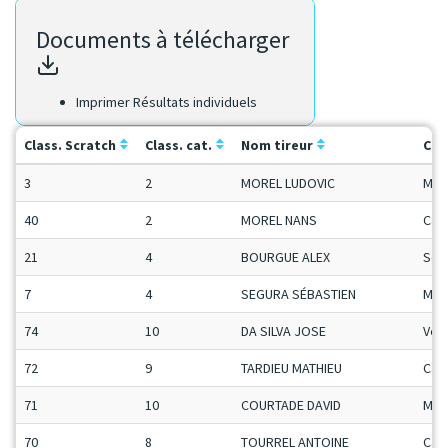
Documents à télécharger
Imprimer Résultats individuels
Class. Scratch
Class. cat.
Nom tireur
Cat
3
2
MOREL LUDOVIC
Man
40
2
MOREL NANS
Ca-
21
4
BOURGUE ALEX
Sen
7
4
SEGURA SÉBASTIEN
Man
74
10
DA SILVA JOSE
Vet
72
9
TARDIEU MATHIEU
Ca-
71
10
COURTADE DAVID
Man
70
8
TOURREL ANTOINE
Ca-