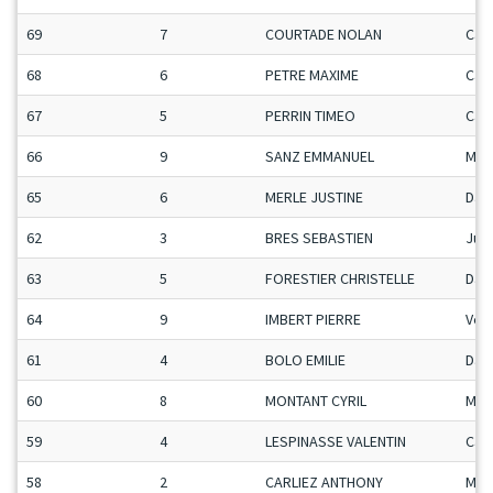
69
7
COURTADE NOLAN
Ca-
68
6
PETRE MAXIME
Ca-
67
5
PERRIN TIMEO
Ca-
66
9
SANZ EMMANUEL
Man
65
6
MERLE JUSTINE
Da
62
3
BRES SEBASTIEN
Ju-
63
5
FORESTIER CHRISTELLE
Da
64
9
IMBERT PIERRE
Vet
61
4
BOLO EMILIE
Da
60
8
MONTANT CYRIL
Man
59
4
LESPINASSE VALENTIN
Ca-
58
2
CARLIEZ ANTHONY
Man