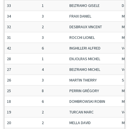
33
1
BELTRAMO GISELE
Da
34
3
FRAIX DANIEL
Mas
32
2
DESBRAUX VINCENT
Man
31
3
ROCCHI LIONEL
Man
42
6
INGHILLERI ALFRED
Vet
28
1
ENJOLRAS MICHEL
Mas
27
4
BELTRAMO MICHEL
Vet
26
3
MARTIN THIERRY
Sen
25
8
PERRIN GRÉGORY
Man
18
6
DOMBROWSKI ROBIN
Man
19
2
TURCAN MARC
Vet
20
2
MELLA DAVID
Man