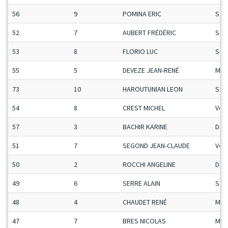
56
9
POMINA ERIC
Sen
52
7
AUBERT FRÉDÉRIC
Sen
53
8
FLORIO LUC
Sen
55
5
DEVEZE JEAN-RENÉ
Mas
73
10
HAROUTUNIAN LEON
Sen
54
8
CREST MICHEL
Vet
57
3
BACHIR KARINE
Da
51
7
SEGOND JEAN-CLAUDE
Vet
50
2
ROCCHI ANGELINE
Da
49
6
SERRE ALAIN
Sen
48
4
CHAUDET RENÉ
Mas
47
7
BRES NICOLAS
Man