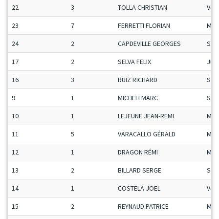
22
3
TOLLA CHRISTIAN
Vet
23
7
FERRETTI FLORIAN
Man
24
2
CAPDEVILLE GEORGES
Sen
17
2
SELVA FELIX
Ju-
16
3
RUIZ RICHARD
Sen
9
1
MICHELI MARC
Sen
10
1
LEJEUNE JEAN-REMI
Man
11
5
VARACALLO GÉRALD
Man
12
1
DRAGON RÉMI
Man
13
2
BILLARD SERGE
Sen
14
1
COSTELA JOEL
Vet
15
2
REYNAUD PATRICE
Man