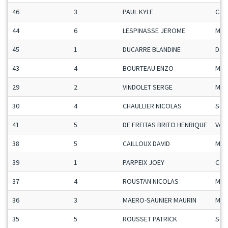
46
3
PAUL KYLE
Ca-
44
6
LESPINASSE JEROME
Man
45
1
DUCARRE BLANDINE
Da
43
4
BOURTEAU ENZO
Man
29
2
VINDOLET SERGE
Mas
30
4
CHAULLIER NICOLAS
Sen
41
5
DE FREITAS BRITO HENRIQUE
Vet
38
5
CAILLOUX DAVID
Man
39
1
PARPEIX JOEY
Ca-
37
4
ROUSTAN NICOLAS
Man
36
3
MAERO-SAUNIER MAURIN
Man
35
5
ROUSSET PATRICK
Sen