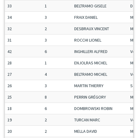
33
1
BELTRAMO GISELE
Da
34
3
FRAIX DANIEL
Mas
32
2
DESBRAUX VINCENT
Man
31
3
ROCCHI LIONEL
Man
42
6
INGHILLERI ALFRED
Vet
28
1
ENJOLRAS MICHEL
Mas
27
4
BELTRAMO MICHEL
Vet
26
3
MARTIN THIERRY
Sen
25
8
PERRIN GRÉGORY
Man
18
6
DOMBROWSKI ROBIN
Man
19
2
TURCAN MARC
Vet
20
2
MELLA DAVID
Man