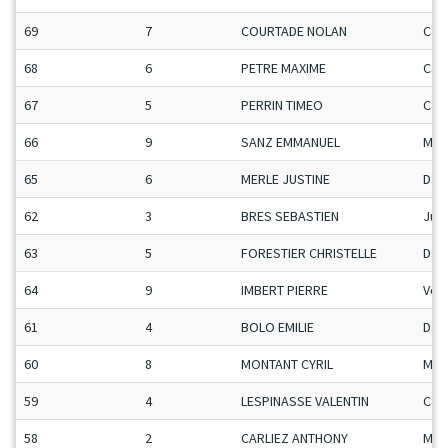
69
7
COURTADE NOLAN
Ca-
68
6
PETRE MAXIME
Ca-
67
5
PERRIN TIMEO
Ca-
66
9
SANZ EMMANUEL
Man
65
6
MERLE JUSTINE
Da
62
3
BRES SEBASTIEN
Ju-
63
5
FORESTIER CHRISTELLE
Da
64
9
IMBERT PIERRE
Vet
61
4
BOLO EMILIE
Da
60
8
MONTANT CYRIL
Man
59
4
LESPINASSE VALENTIN
Ca-
58
2
CARLIEZ ANTHONY
Man