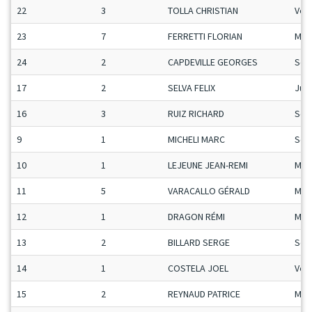
22
3
TOLLA CHRISTIAN
Vet
23
7
FERRETTI FLORIAN
Man
24
2
CAPDEVILLE GEORGES
Sen
17
2
SELVA FELIX
Ju-
16
3
RUIZ RICHARD
Sen
9
1
MICHELI MARC
Sen
10
1
LEJEUNE JEAN-REMI
Man
11
5
VARACALLO GÉRALD
Man
12
1
DRAGON RÉMI
Man
13
2
BILLARD SERGE
Sen
14
1
COSTELA JOEL
Vet
15
2
REYNAUD PATRICE
Man