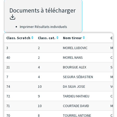
Documents à télécharger
Imprimer Résultats individuels
Class. Scratch
Class. cat.
Nom tireur
Cat
3
2
MOREL LUDOVIC
Man
40
2
MOREL NANS
Ca-
21
4
BOURGUE ALEX
Sen
7
4
SEGURA SÉBASTIEN
Man
74
10
DA SILVA JOSE
Vet
72
9
TARDIEU MATHIEU
Ca-
71
10
COURTADE DAVID
Man
70
8
TOURREL ANTOINE
Ca-