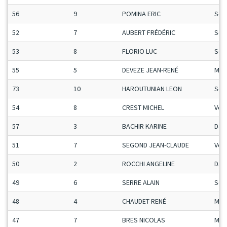
56
9
POMINA ERIC
Sen
52
7
AUBERT FRÉDÉRIC
Sen
53
8
FLORIO LUC
Sen
55
5
DEVEZE JEAN-RENÉ
Mas
73
10
HAROUTUNIAN LEON
Sen
54
8
CREST MICHEL
Vet
57
3
BACHIR KARINE
Da
51
7
SEGOND JEAN-CLAUDE
Vet
50
2
ROCCHI ANGELINE
Da
49
6
SERRE ALAIN
Sen
48
4
CHAUDET RENÉ
Mas
47
7
BRES NICOLAS
Man