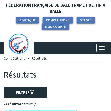
Panneau de gestion des cookies
FÉDÉRATION FRANÇAISE DE BALL TRAP ET DE TIR À
BALLE
BOUTIQUE
COMPÉTITIONS
STAGES
MON COMPTE
Toggl
naviga
Compétitions
Résultats
Résultats
FILTRER
74 résultats
trouvé(s)