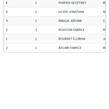
8
1
PARPEIX GEOFFREY
Man
6
1
LICATA JONATHAN
Man
4
1
RINALDI JEROME
Sen
5
3
ROUSTAN FABRICE
Man
1
1
BOURDET FLORIAN
Ju-
2
1
BACHIR FABRICE
Man