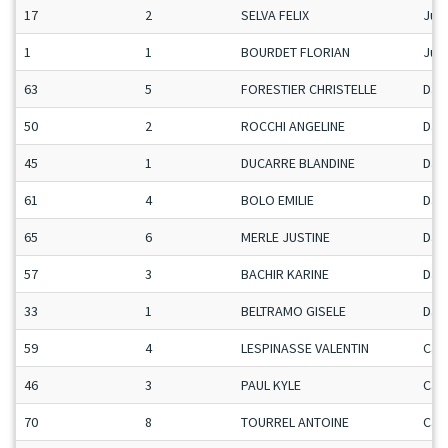
17
2
SELVA FELIX
Ju-
1
1
BOURDET FLORIAN
Ju-
63
5
FORESTIER CHRISTELLE
Da
50
2
ROCCHI ANGELINE
Da
45
1
DUCARRE BLANDINE
Da
61
4
BOLO EMILIE
Da
65
6
MERLE JUSTINE
Da
57
3
BACHIR KARINE
Da
33
1
BELTRAMO GISELE
Da
59
4
LESPINASSE VALENTIN
Ca-
46
3
PAUL KYLE
Ca-
70
8
TOURREL ANTOINE
Ca-