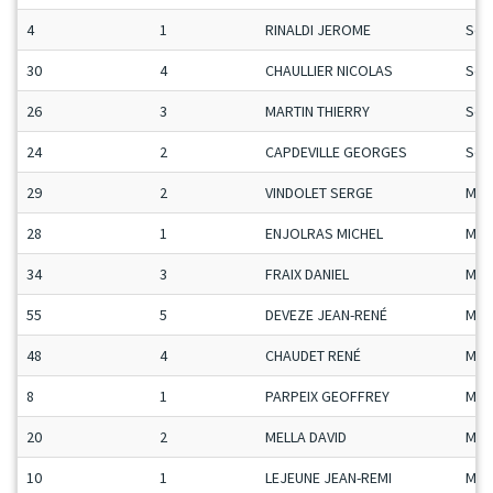
4
1
RINALDI JEROME
Sen
30
4
CHAULLIER NICOLAS
Sen
26
3
MARTIN THIERRY
Sen
24
2
CAPDEVILLE GEORGES
Sen
29
2
VINDOLET SERGE
Mas
28
1
ENJOLRAS MICHEL
Mas
34
3
FRAIX DANIEL
Mas
55
5
DEVEZE JEAN-RENÉ
Mas
48
4
CHAUDET RENÉ
Mas
8
1
PARPEIX GEOFFREY
Man
20
2
MELLA DAVID
Man
10
1
LEJEUNE JEAN-REMI
Man