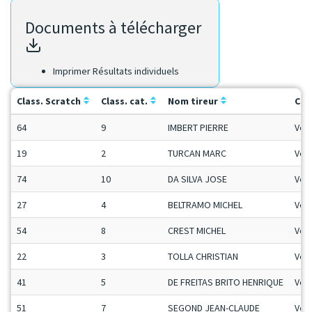
Documents à télécharger
Imprimer Résultats individuels
Class. Scratch
Class. cat.
Nom tireur
Cat
64
9
IMBERT PIERRE
Vet
19
2
TURCAN MARC
Vet
74
10
DA SILVA JOSE
Vet
27
4
BELTRAMO MICHEL
Vet
54
8
CREST MICHEL
Vet
22
3
TOLLA CHRISTIAN
Vet
41
5
DE FREITAS BRITO HENRIQUE
Vet
51
7
SEGOND JEAN-CLAUDE
Vet