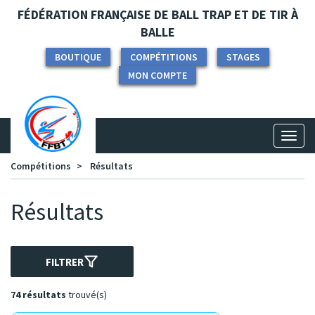
Panneau de gestion des cookies
FÉDÉRATION FRANÇAISE DE BALL TRAP ET DE TIR À
BALLE
BOUTIQUE
COMPÉTITIONS
STAGES
MON COMPTE
Toggl
naviga
Compétitions
Résultats
Résultats
FILTRER
74 résultats
trouvé(s)