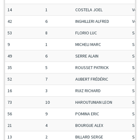
14
1
COSTELA JOEL
Vet
42
6
INGHILLERI ALFRED
Vet
53
8
FLORIO LUC
Sen
9
1
MICHELI MARC
Sen
49
6
SERRE ALAIN
Sen
35
5
ROUSSET PATRICK
Sen
52
7
AUBERT FRÉDÉRIC
Sen
16
3
RUIZ RICHARD
Sen
73
10
HAROUTUNIAN LEON
Sen
56
9
POMINA ERIC
Sen
21
4
BOURGUE ALEX
Sen
13
2
BILLARD SERGE
Sen