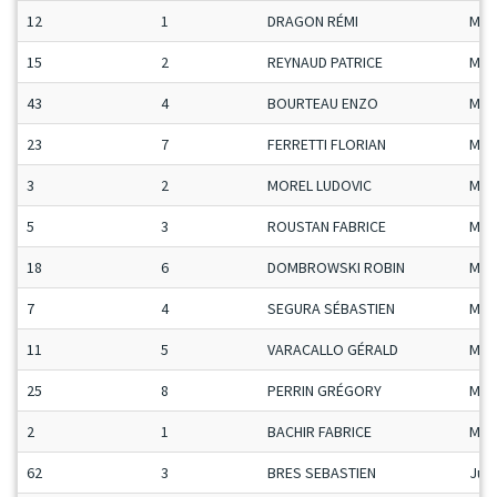
12
1
DRAGON RÉMI
Man
15
2
REYNAUD PATRICE
Man
43
4
BOURTEAU ENZO
Man
23
7
FERRETTI FLORIAN
Man
3
2
MOREL LUDOVIC
Man
5
3
ROUSTAN FABRICE
Man
18
6
DOMBROWSKI ROBIN
Man
7
4
SEGURA SÉBASTIEN
Man
11
5
VARACALLO GÉRALD
Man
25
8
PERRIN GRÉGORY
Man
2
1
BACHIR FABRICE
Man
62
3
BRES SEBASTIEN
Ju-