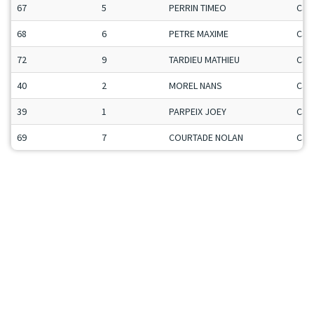
67
5
PERRIN TIMEO
Ca-
68
6
PETRE MAXIME
Ca-
72
9
TARDIEU MATHIEU
Ca-
40
2
MOREL NANS
Ca-
39
1
PARPEIX JOEY
Ca-
69
7
COURTADE NOLAN
Ca-