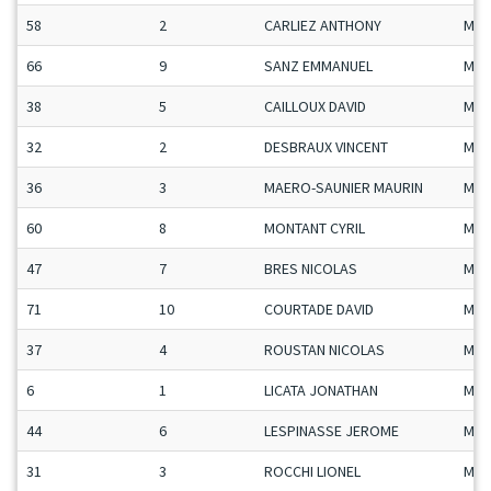
58
2
CARLIEZ ANTHONY
Man
66
9
SANZ EMMANUEL
Man
38
5
CAILLOUX DAVID
Man
32
2
DESBRAUX VINCENT
Man
36
3
MAERO-SAUNIER MAURIN
Man
60
8
MONTANT CYRIL
Man
47
7
BRES NICOLAS
Man
71
10
COURTADE DAVID
Man
37
4
ROUSTAN NICOLAS
Man
6
1
LICATA JONATHAN
Man
44
6
LESPINASSE JEROME
Man
31
3
ROCCHI LIONEL
Man