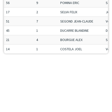
56
9
POMINA ERIC
Sen
17
2
SELVA FELIX
Ju-
51
7
SEGOND JEAN-CLAUDE
Vet
45
1
DUCARRE BLANDINE
Da
21
4
BOURGUE ALEX
Sen
14
1
COSTELA JOEL
Vet