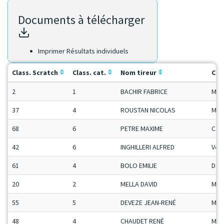
Documents à télécharger
Imprimer Résultats individuels
Class. Scratch
Class. cat.
Nom tireur
Cat
2
1
BACHIR FABRICE
Man
37
4
ROUSTAN NICOLAS
Man
68
6
PETRE MAXIME
Ca-
42
6
INGHILLERI ALFRED
Vet
61
4
BOLO EMILIE
Da
20
2
MELLA DAVID
Man
55
5
DEVEZE JEAN-RENÉ
Mas
48
4
CHAUDET RENÉ
Mas