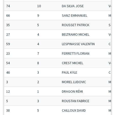
74
10
DA SILVA JOSE
Vet
66
9
SANZ EMMANUEL
Man
35
5
ROUSSET PATRICK
Sen
27
4
BELTRAMO MICHEL
Vet
59
4
LESPINASSE VALENTIN
Ca-
23
7
FERRETTI FLORIAN
Man
54
8
CREST MICHEL
Vet
46
3
PAUL KYLE
Ca-
3
2
MOREL LUDOVIC
Man
12
1
DRAGON RÉMI
Man
5
3
ROUSTAN FABRICE
Man
38
5
CAILLOUX DAVID
Man