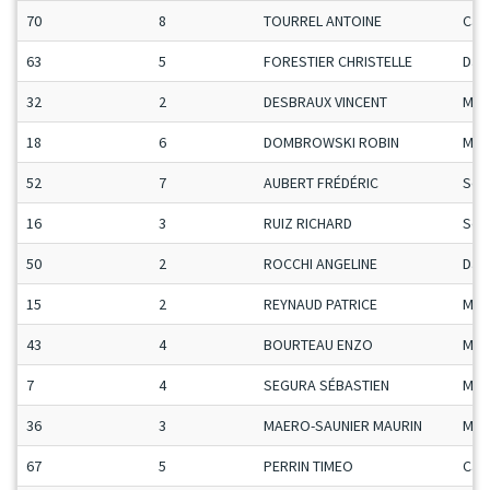
70
8
TOURREL ANTOINE
Ca-
63
5
FORESTIER CHRISTELLE
Da
32
2
DESBRAUX VINCENT
Man
18
6
DOMBROWSKI ROBIN
Man
52
7
AUBERT FRÉDÉRIC
Sen
16
3
RUIZ RICHARD
Sen
50
2
ROCCHI ANGELINE
Da
15
2
REYNAUD PATRICE
Man
43
4
BOURTEAU ENZO
Man
7
4
SEGURA SÉBASTIEN
Man
36
3
MAERO-SAUNIER MAURIN
Man
67
5
PERRIN TIMEO
Ca-