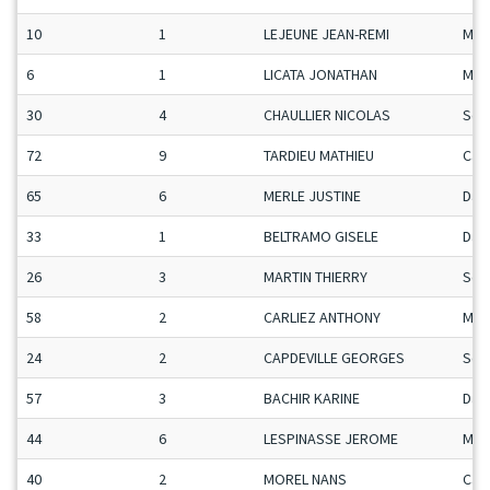
10
1
LEJEUNE JEAN-REMI
Man
6
1
LICATA JONATHAN
Man
30
4
CHAULLIER NICOLAS
Sen
72
9
TARDIEU MATHIEU
Ca-
65
6
MERLE JUSTINE
Da
33
1
BELTRAMO GISELE
Da
26
3
MARTIN THIERRY
Sen
58
2
CARLIEZ ANTHONY
Man
24
2
CAPDEVILLE GEORGES
Sen
57
3
BACHIR KARINE
Da
44
6
LESPINASSE JEROME
Man
40
2
MOREL NANS
Ca-