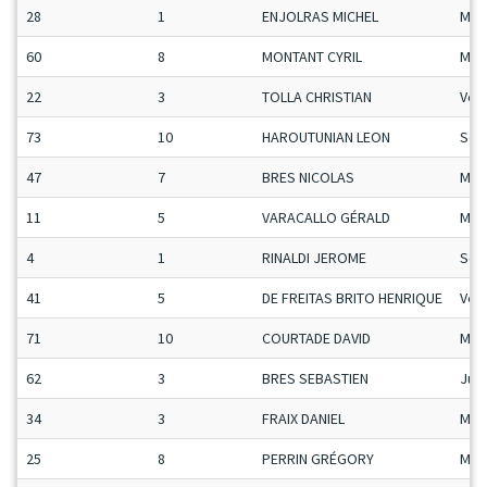
28
1
ENJOLRAS MICHEL
Mas
60
8
MONTANT CYRIL
Man
22
3
TOLLA CHRISTIAN
Vet
73
10
HAROUTUNIAN LEON
Sen
47
7
BRES NICOLAS
Man
11
5
VARACALLO GÉRALD
Man
4
1
RINALDI JEROME
Sen
41
5
DE FREITAS BRITO HENRIQUE
Vet
71
10
COURTADE DAVID
Man
62
3
BRES SEBASTIEN
Ju-
34
3
FRAIX DANIEL
Mas
25
8
PERRIN GRÉGORY
Man