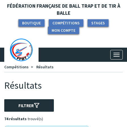
Panneau de gestion des cookies
FÉDÉRATION FRANÇAISE DE BALL TRAP ET DE TIR À
BALLE
BOUTIQUE
COMPÉTITIONS
STAGES
MON COMPTE
Toggl
naviga
Compétitions
Résultats
Résultats
FILTRER
74 résultats
trouvé(s)