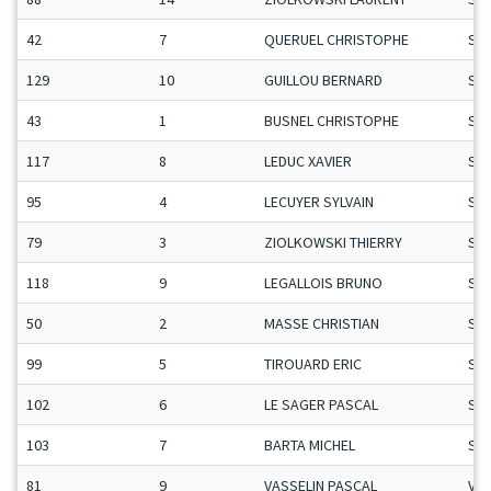
42
7
QUERUEL CHRISTOPHE
Se
129
10
GUILLOU BERNARD
Se
43
1
BUSNEL CHRISTOPHE
Se
117
8
LEDUC XAVIER
Se
95
4
LECUYER SYLVAIN
Se
79
3
ZIOLKOWSKI THIERRY
Se
118
9
LEGALLOIS BRUNO
Se
50
2
MASSE CHRISTIAN
Se
99
5
TIROUARD ERIC
Se
102
6
LE SAGER PASCAL
Se
103
7
BARTA MICHEL
Se
81
9
VASSELIN PASCAL
Vet