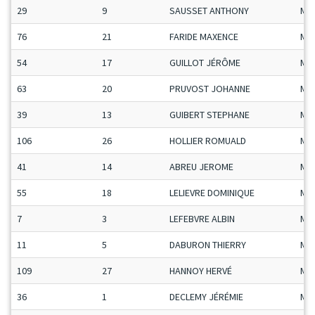
29
9
SAUSSET ANTHONY
Ma
76
21
FARIDE MAXENCE
Ma
54
17
GUILLOT JÉRÔME
Ma
63
20
PRUVOST JOHANNE
Ma
39
13
GUIBERT STEPHANE
Ma
106
26
HOLLIER ROMUALD
Ma
41
14
ABREU JEROME
Ma
55
18
LELIEVRE DOMINIQUE
Ma
7
3
LEFEBVRE ALBIN
Ma
11
5
DABURON THIERRY
Ma
109
27
HANNOY HERVÉ
Ma
36
1
DECLEMY JÉRÉMIE
Ma