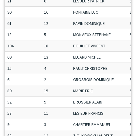
21
6
LESUEUR PATRICK
Se
90
16
FONTAINE LUC
Se
61
12
PAPIN DOMINIQUE
Se
18
5
MONVIEUX STEPHANE
Se
104
18
DOUILLET VINCENT
Se
69
13
ELUARD MICHEL
Se
15
4
RAULT CHRISTOPHE
Se
6
2
GROSBOIS DOMINIQUE
Se
89
15
MARIE ERIC
Se
52
9
BROSSIER ALAIN
Se
58
11
LESIEUR FRANCIS
Se
9
3
CHARTIER EMMANUEL
Se
88
14
ZIOLKOWSKI LAURENT
Se