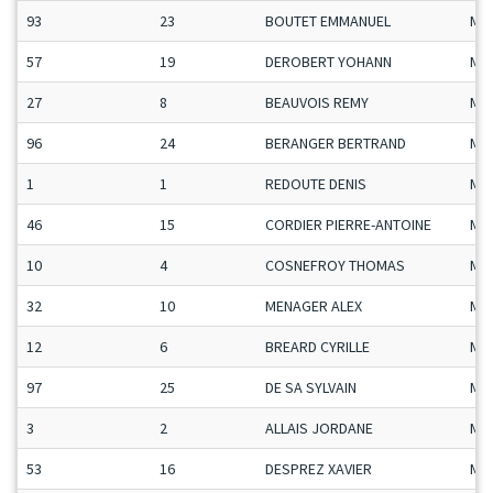
93
23
BOUTET EMMANUEL
Ma
57
19
DEROBERT YOHANN
Ma
27
8
BEAUVOIS REMY
Ma
96
24
BERANGER BERTRAND
Ma
1
1
REDOUTE DENIS
Ma
46
15
CORDIER PIERRE-ANTOINE
Ma
10
4
COSNEFROY THOMAS
Ma
32
10
MENAGER ALEX
Ma
12
6
BREARD CYRILLE
Ma
97
25
DE SA SYLVAIN
Ma
3
2
ALLAIS JORDANE
Ma
53
16
DESPREZ XAVIER
Ma