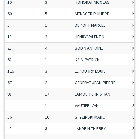
19
3
HONORAT NICOLAS
Ma
60
5
MENAGER PHILIPPE
Ma
5
1
DUPONT MARCEL
Ma
13
2
HENRY VALENTIN
Ma
25
4
BODIN ANTOINE
Ma
62
1
KAIM PATRICK
Ma
126
3
LEPOURRY LOUIS
Ma
67
2
GENERAT JEAN-PIERRE
Ma
91
17
LAMOUR CHRISTIAN
Se
4
1
VAUTIER IVAN
Se
56
10
STYZINSKI MARC
Se
45
8
LANDRIN THIERRY
Se