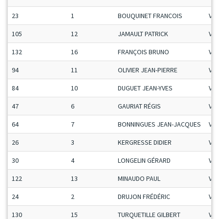
23
1
BOUQUINET FRANCOIS
Vet
105
12
JAMAULT PATRICK
Vet
132
16
FRANÇOIS BRUNO
Vet
94
11
OLIVIER JEAN-PIERRE
Vet
84
10
DUGUET JEAN-YVES
Vet
47
6
GAURIAT RÉGIS
Vet
64
7
BONNINGUES JEAN-JACQUES
Vet
26
3
KERGRESSE DIDIER
Vet
30
4
LONGELIN GÉRARD
Vet
122
13
MINAUDO PAUL
Vet
24
2
DRUJON FRÉDÉRIC
Vet
130
15
TURQUETILLE GILBERT
Vet