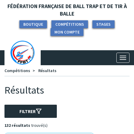
Panneau de gestion des cookies
FÉDÉRATION FRANÇAISE DE BALL TRAP ET DE TIR À
BALLE
BOUTIQUE
COMPÉTITIONS
STAGES
MON COMPTE
Toggl
naviga
Compétitions
Résultats
Résultats
FILTRER
132 résultats
trouvé(s)