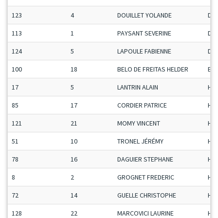
123
4
DOUILLET YOLANDE
Da
113
1
PAYSANT SEVERINE
Da
124
5
LAPOULE FABIENNE
Da
100
18
BELO DE FREITAS HELDER
ET
17
5
LANTRIN ALAIN
H-C
85
17
CORDIER PATRICE
H-C
121
21
MOMY VINCENT
H-C
51
10
TRONEL JÉRÉMY
H-C
78
16
DAGUIER STEPHANE
H-C
8
2
GROGNET FREDERIC
H-C
72
14
GUELLE CHRISTOPHE
H-C
128
22
MARCOVICI LAURINE
H-C