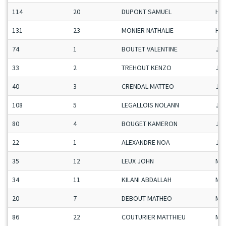
114
20
DUPONT SAMUEL
H-C
131
23
MONIER NATHALIE
H-C
74
1
BOUTET VALENTINE
Ju-
33
2
TREHOUT KENZO
Ju-
40
3
CRENDAL MATTEO
Ju-
108
5
LEGALLOIS NOLANN
Ju-
80
4
BOUGET KAMERON
Ju-
22
1
ALEXANDRE NOA
Ju-
35
12
LEUX JOHN
Ma
34
11
KILANI ABDALLAH
Ma
20
7
DEBOUT MATHEO
Ma
86
22
COUTURIER MATTHIEU
Ma