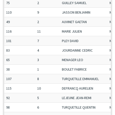
75
2
GUILLEY SAMUEL
Ma
110
9
JASSON BENJAMIN
Ma
49
2
AUVINET GAETAN
Ma
116
11
MARIE JULIEN
Ma
101
7
PLEY DAVID
Ma
83
4
JOURDAINNE CEDRIC
Ma
65
3
MENAGER LEO
Ma
38
1
BOULET FABRICE
Ma
107
8
TURQUETILLE EMMANUEL
Ma
115
10
DEFRANCQ AURELIEN
Ma
92
5
LEJEUNE JEAN-REMI
Ma
98
6
TURQUETILLE QUENTIN
Ma