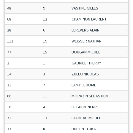
48
9
VASTINE GILLES
H-C
68
12
CHAMPION LAURENT
H-C
28
6
LEREVERS ALAIN
H-C
111
19
WEISSER NATHAN
H-C
77
15
BOUGAN MICHEL
H-C
2
1
GABRIEL THIERRY
H-C
14
3
ZULLO NICOLAS
H-C
31
7
LAMY JÉRÔME
H-C
66
11
MORAZIN SÉBASTIEN
H-C
16
4
LE GUEN PIERRE
H-C
71
13
LAGNEAU MICHEL
H-C
37
8
DUPONT LUKA
H-C