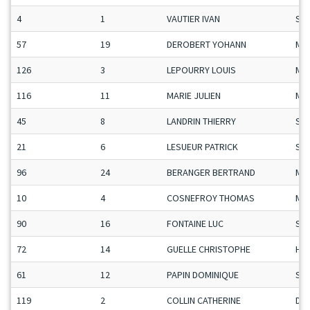
4
1
VAUTIER IVAN
Se
57
19
DEROBERT YOHANN
Ma
126
3
LEPOURRY LOUIS
Ma
116
11
MARIE JULIEN
Ma
45
8
LANDRIN THIERRY
Se
21
6
LESUEUR PATRICK
Se
96
24
BERANGER BERTRAND
Ma
10
4
COSNEFROY THOMAS
Ma
90
16
FONTAINE LUC
Se
72
14
GUELLE CHRISTOPHE
H-C
61
12
PAPIN DOMINIQUE
Se
119
2
COLLIN CATHERINE
Da