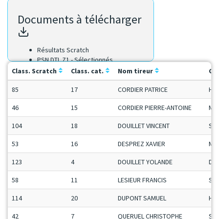
Documents à télécharger
Résultats Scratch
PSN DTL Z1 - Sélectionnés
Class. Scratch
Class. cat.
Nom tireur
Ca
85
17
CORDIER PATRICE
H-C
46
15
CORDIER PIERRE-ANTOINE
Ma
104
18
DOUILLET VINCENT
Se
53
16
DESPREZ XAVIER
Ma
123
4
DOUILLET YOLANDE
Da
58
11
LESIEUR FRANCIS
Se
114
20
DUPONT SAMUEL
H-C
42
7
QUERUEL CHRISTOPHE
Se