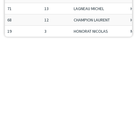
71
13
LAGNEAU MICHEL
H-C
68
12
CHAMPION LAURENT
H-C
19
3
HONORAT NICOLAS
Ma