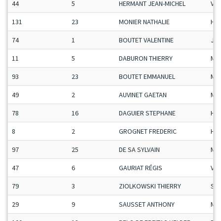
44
5
HERMANT JEAN-MICHEL
Vet
131
23
MONIER NATHALIE
H-C
74
1
BOUTET VALENTINE
Ju-
11
5
DABURON THIERRY
Ma
93
23
BOUTET EMMANUEL
Ma
49
2
AUVINET GAETAN
Ma
78
16
DAGUIER STEPHANE
H-C
8
2
GROGNET FREDERIC
H-C
97
25
DE SA SYLVAIN
Ma
47
6
GAURIAT RÉGIS
Vet
79
3
ZIOLKOWSKI THIERRY
Se
29
9
SAUSSET ANTHONY
Ma