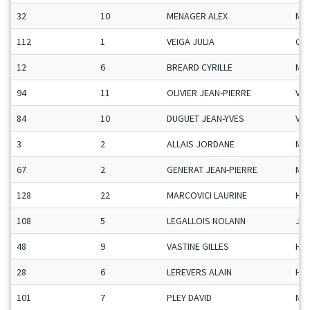
32
10
MENAGER ALEX
Ma
112
1
VEIGA JULIA
Ca-
12
6
BREARD CYRILLE
Ma
94
11
OLIVIER JEAN-PIERRE
Vet
84
10
DUGUET JEAN-YVES
Vet
3
2
ALLAIS JORDANE
Ma
67
2
GENERAT JEAN-PIERRE
Ma
128
22
MARCOVICI LAURINE
H-C
108
5
LEGALLOIS NOLANN
Ju-
48
9
VASTINE GILLES
H-C
28
6
LEREVERS ALAIN
H-C
101
7
PLEY DAVID
Ma