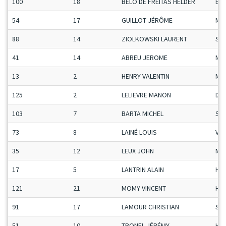
100
18
BELO DE FREITAS HELDER
ET
54
17
GUILLOT JÉRÔME
Ma
88
14
ZIOLKOWSKI LAURENT
Se
41
14
ABREU JEROME
Ma
13
2
HENRY VALENTIN
Ma
125
2
LELIEVRE MANON
Da
103
7
BARTA MICHEL
Se
73
8
LAINÉ LOUIS
Vet
35
12
LEUX JOHN
Ma
17
5
LANTRIN ALAIN
H-C
121
21
MOMY VINCENT
H-C
91
17
LAMOUR CHRISTIAN
Se
51
10
TRONEL JÉRÉMY
H-C