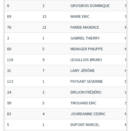
6
2
GROSBOIS DOMINIQUE
Se
89
15
MARIE ERIC
Se
76
21
FARIDE MAXENCE
Ma
2
1
GABRIEL THIERRY
H-C
60
5
MENAGER PHILIPPE
Ma
118
9
LEGALLOIS BRUNO
Se
31
7
LAMY JÉRÔME
H-C
113
1
PAYSANT SEVERINE
Da
24
2
DRUJON FRÉDÉRIC
Vet
99
5
TIROUARD ERIC
Se
83
4
JOURDAINNE CEDRIC
Ma
5
1
DUPONT MARCEL
Ma