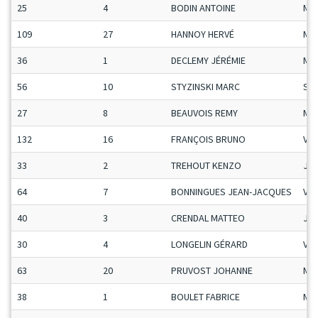
25
4
BODIN ANTOINE
Ma
109
27
HANNOY HERVÉ
Ma
36
1
DECLEMY JÉRÉMIE
Ma
56
10
STYZINSKI MARC
Se
27
8
BEAUVOIS REMY
Ma
132
16
FRANÇOIS BRUNO
Vet
33
2
TREHOUT KENZO
Ju-
64
7
BONNINGUES JEAN-JACQUES
Vet
40
3
CRENDAL MATTEO
Ju-
30
4
LONGELIN GÉRARD
Vet
63
20
PRUVOST JOHANNE
Ma
38
1
BOULET FABRICE
Ma