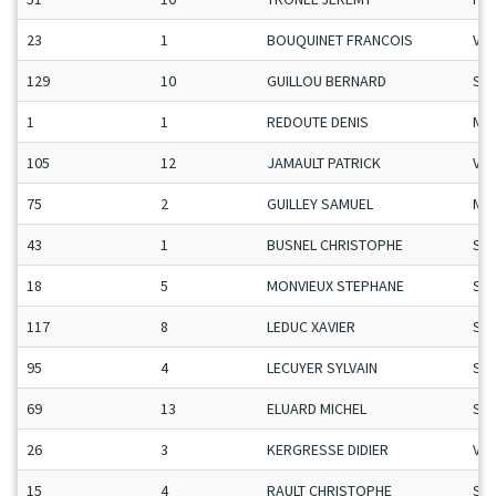
23
1
BOUQUINET FRANCOIS
Vet
129
10
GUILLOU BERNARD
Se
1
1
REDOUTE DENIS
Ma
105
12
JAMAULT PATRICK
Vet
75
2
GUILLEY SAMUEL
Ma
43
1
BUSNEL CHRISTOPHE
Se
18
5
MONVIEUX STEPHANE
Se
117
8
LEDUC XAVIER
Se
95
4
LECUYER SYLVAIN
Se
69
13
ELUARD MICHEL
Se
26
3
KERGRESSE DIDIER
Vet
15
4
RAULT CHRISTOPHE
Se