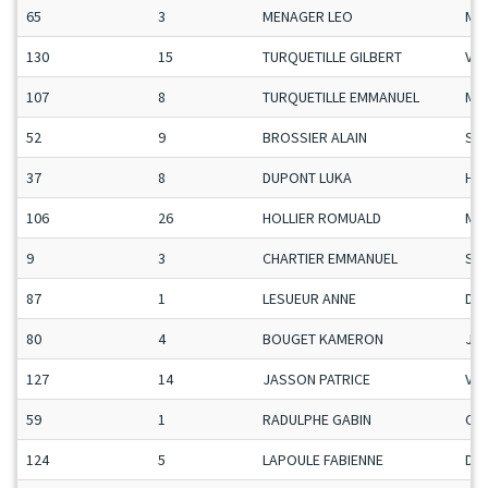
65
3
MENAGER LEO
Ma
130
15
TURQUETILLE GILBERT
Vet
107
8
TURQUETILLE EMMANUEL
Ma
52
9
BROSSIER ALAIN
Se
37
8
DUPONT LUKA
H-C
106
26
HOLLIER ROMUALD
Ma
9
3
CHARTIER EMMANUEL
Se
87
1
LESUEUR ANNE
Da
80
4
BOUGET KAMERON
Ju-
127
14
JASSON PATRICE
Vet
59
1
RADULPHE GABIN
Ca-
124
5
LAPOULE FABIENNE
Da