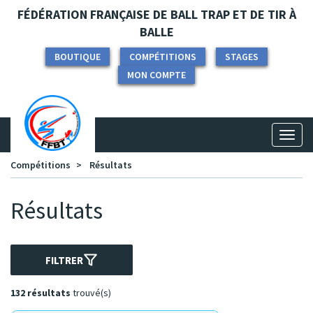
Panneau de gestion des cookies
FÉDÉRATION FRANÇAISE DE BALL TRAP ET DE TIR À
BALLE
BOUTIQUE
COMPÉTITIONS
STAGES
MON COMPTE
Toggl
naviga
Compétitions
Résultats
Résultats
FILTRER
132 résultats
trouvé(s)