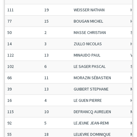
111
19
WEISSER NATHAN
H-C
77
15
BOUGAN MICHEL
H-C
50
2
MASSE CHRISTIAN
Se
14
3
ZULLO NICOLAS
H-C
122
13
MINAUDO PAUL
Vet
102
6
LE SAGER PASCAL
Se
66
11
MORAZIN SÉBASTIEN
H-C
39
13
GUIBERT STEPHANE
Ma
16
4
LE GUEN PIERRE
H-C
115
10
DEFRANCQ AURELIEN
Ma
92
5
LEJEUNE JEAN-REMI
Ma
55
18
LELIEVRE DOMINIQUE
Ma