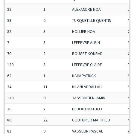
22
1
ALEXANDRE NOA
Ju-
98
6
TURQUETILLE QUENTIN
Ma
82
3
HOLLIER NOA
Ca-
7
3
LEFEBVRE ALBIN
Ma
70
2
BOUGET KONRAD
Ca-
120
3
LEFEBVRE CLAIRE
Da
62
1
KAIM PATRICK
Ma
34
11
KILANI ABDALLAH
Ma
110
9
JASSON BENJAMIN
Ma
20
7
DEBOUT MATHEO
Ma
86
22
COUTURIER MATTHIEU
Ma
81
9
VASSELIN PASCAL
Vet