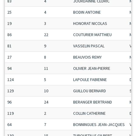
83
4
JOURDAINNE CEDRIC
Ma
25
4
BODIN ANTOINE
Ma
19
3
HONORAT NICOLAS
Ma
86
22
COUTURIER MATTHIEU
Ma
81
9
VASSELIN PASCAL
Vet
27
8
BEAUVOIS REMY
Ma
94
11
OLIVIER JEAN-PIERRE
Vet
124
5
LAPOULE FABIENNE
Da
129
10
GUILLOU BERNARD
Se
96
24
BERANGER BERTRAND
Ma
119
2
COLLIN CATHERINE
Da
64
7
BONNINGUES JEAN-JACQUES
Vet
130
15
TURQUETILLE GILBERT
Vet