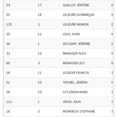
54
17
GUILLOT JÉRÔME
Ma
55
18
LELIEVRE DOMINIQUE
Ma
125
2
LELIEVRE MANON
Da
35
12
LEUX JOHN
Ma
36
1
DECLEMY JÉRÉMIE
Ma
32
10
MENAGER ALEX
Ma
65
3
MENAGER LEO
Ma
58
11
LESIEUR FRANCIS
Se
51
10
TRONEL JÉRÉMY
H-C
56
10
STYZINSKI MARC
Se
112
1
VEIGA JULIA
Ca-
18
5
MONVIEUX STEPHANE
Se