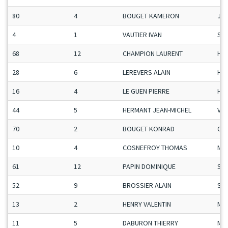
80
4
BOUGET KAMERON
Ju-
4
1
VAUTIER IVAN
Se
68
12
CHAMPION LAURENT
H-C
28
6
LEREVERS ALAIN
H-C
16
4
LE GUEN PIERRE
H-C
44
5
HERMANT JEAN-MICHEL
Vet
70
2
BOUGET KONRAD
Ca-
10
4
COSNEFROY THOMAS
Ma
61
12
PAPIN DOMINIQUE
Se
52
9
BROSSIER ALAIN
Se
13
2
HENRY VALENTIN
Ma
11
5
DABURON THIERRY
Ma