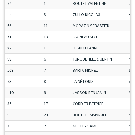
74
1
BOUTET VALENTINE
Ju-
14
3
ZULLO NICOLAS
H-C
66
11
MORAZIN SÉBASTIEN
H-C
71
13
LAGNEAU MICHEL
H-C
87
1
LESUEUR ANNE
Da
98
6
TURQUETILLE QUENTIN
Ma
103
7
BARTA MICHEL
Se
73
8
LAINÉ LOUIS
Vet
110
9
JASSON BENJAMIN
Ma
85
17
CORDIER PATRICE
H-C
93
23
BOUTET EMMANUEL
Ma
75
2
GUILLEY SAMUEL
Ma