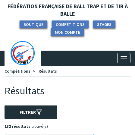
Panneau de gestion des cookies
FÉDÉRATION FRANÇAISE DE BALL TRAP ET DE TIR À
BALLE
BOUTIQUE
COMPÉTITIONS
STAGES
MON COMPTE
Toggl
naviga
Compétitions
Résultats
Résultats
FILTRER
132 résultats
trouvé(s)