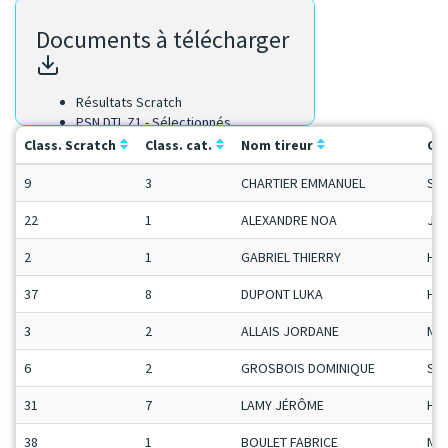
Documents à télécharger
Résultats Scratch
PSN DTL Z1 - Sélectionnés
Class. Scratch
Class. cat.
Nom tireur
Ca
9
3
CHARTIER EMMANUEL
Se
22
1
ALEXANDRE NOA
Ju-
2
1
GABRIEL THIERRY
H-C
37
8
DUPONT LUKA
H-C
3
2
ALLAIS JORDANE
Ma
6
2
GROSBOIS DOMINIQUE
Se
31
7
LAMY JÉRÔME
H-C
38
1
BOULET FABRICE
Ma