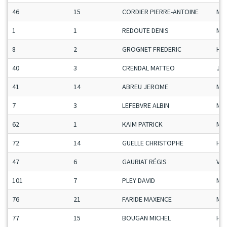
46
15
CORDIER PIERRE-ANTOINE
Ma
1
1
REDOUTE DENIS
Ma
8
2
GROGNET FREDERIC
H-C
40
3
CRENDAL MATTEO
Ju-
41
14
ABREU JEROME
Ma
7
3
LEFEBVRE ALBIN
Ma
62
1
KAIM PATRICK
Ma
72
14
GUELLE CHRISTOPHE
H-C
47
6
GAURIAT RÉGIS
Vet
101
7
PLEY DAVID
Ma
76
21
FARIDE MAXENCE
Ma
77
15
BOUGAN MICHEL
H-C