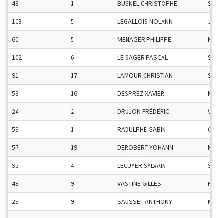
43
1
BUSNEL CHRISTOPHE
Se
108
5
LEGALLOIS NOLANN
Ju-
60
5
MENAGER PHILIPPE
Ma
102
6
LE SAGER PASCAL
Se
91
17
LAMOUR CHRISTIAN
Se
53
16
DESPREZ XAVIER
Ma
24
2
DRUJON FRÉDÉRIC
Vet
59
1
RADULPHE GABIN
Ca-
57
19
DEROBERT YOHANN
Ma
95
4
LECUYER SYLVAIN
Se
48
9
VASTINE GILLES
H-C
29
9
SAUSSET ANTHONY
Ma