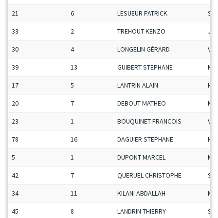
21
6
LESUEUR PATRICK
Se
33
2
TREHOUT KENZO
Ju-
30
4
LONGELIN GÉRARD
Vet
39
13
GUIBERT STEPHANE
Ma
17
5
LANTRIN ALAIN
H-C
20
7
DEBOUT MATHEO
Ma
23
1
BOUQUINET FRANCOIS
Vet
78
16
DAGUIER STEPHANE
H-C
5
1
DUPONT MARCEL
Ma
42
7
QUERUEL CHRISTOPHE
Se
34
11
KILANI ABDALLAH
Ma
45
8
LANDRIN THIERRY
Se