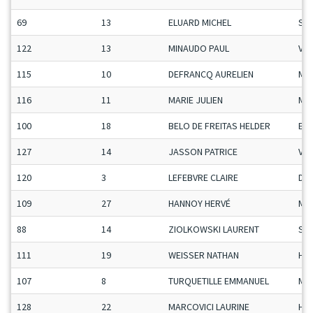
69
13
ELUARD MICHEL
Se
122
13
MINAUDO PAUL
Vet
115
10
DEFRANCQ AURELIEN
Ma
116
11
MARIE JULIEN
Ma
100
18
BELO DE FREITAS HELDER
ET
127
14
JASSON PATRICE
Vet
120
3
LEFEBVRE CLAIRE
Da
109
27
HANNOY HERVÉ
Ma
88
14
ZIOLKOWSKI LAURENT
Se
111
19
WEISSER NATHAN
H-C
107
8
TURQUETILLE EMMANUEL
Ma
128
22
MARCOVICI LAURINE
H-C