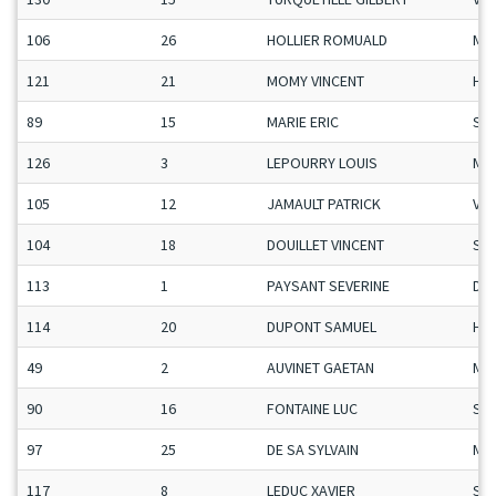
106
26
HOLLIER ROMUALD
Ma
121
21
MOMY VINCENT
H-C
89
15
MARIE ERIC
Se
126
3
LEPOURRY LOUIS
Ma
105
12
JAMAULT PATRICK
Vet
104
18
DOUILLET VINCENT
Se
113
1
PAYSANT SEVERINE
Da
114
20
DUPONT SAMUEL
H-C
49
2
AUVINET GAETAN
Ma
90
16
FONTAINE LUC
Se
97
25
DE SA SYLVAIN
Ma
117
8
LEDUC XAVIER
Se