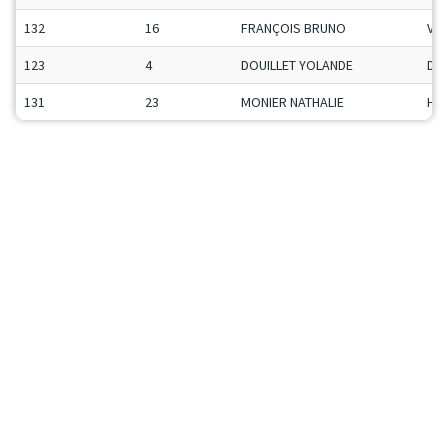
132
16
FRANÇOIS BRUNO
Vet
123
4
DOUILLET YOLANDE
Da
131
23
MONIER NATHALIE
H-C