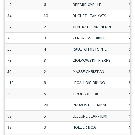
12
6
BREARD CYRILLE
Ma
84
10
DUGUET JEAN-YVES
Vet
67
2
GENERAT JEAN-PIERRE
Ma
26
3
KERGRESSE DIDIER
Vet
15
4
RAULT CHRISTOPHE
Se
79
3
ZIOLKOWSKI THIERRY
Se
50
2
MASSE CHRISTIAN
Se
118
9
LEGALLOIS BRUNO
Se
99
5
TIROUARD ERIC
Se
63
20
PRUVOST JOHANNE
Ma
92
5
LEJEUNE JEAN-REMI
Ma
82
3
HOLLIER NOA
Ca-