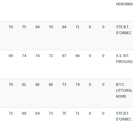
HENONNA
70
75
64
70
64
71
0
0
STE B.T.
D'ORBEC
69
74
74
72
67
66
0
0
A.S. B.T.
PIROUAIS
70
61
68
66
73
74
0
0
B.T.C.
LITTORAL
NORD
72
69
64
73
75
71
0
0
STE B.T.
D'ORBEC