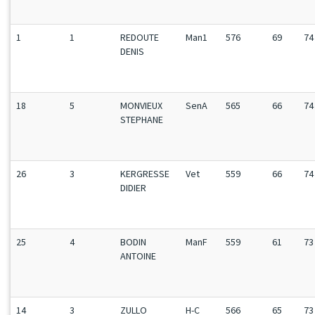
1
1
REDOUTE
Man1
576
69
74
DENIS
18
5
MONVIEUX
SenA
565
66
74
STEPHANE
26
3
KERGRESSE
Vet
559
66
74
DIDIER
25
4
BODIN
ManF
559
61
73
ANTOINE
14
3
ZULLO
H-C
566
65
73