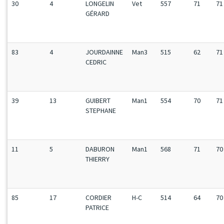
30
4
LONGELIN
Vet
557
71
71
GÉRARD
83
4
JOURDAINNE
Man3
515
62
71
CEDRIC
39
13
GUIBERT
Man1
554
70
71
STEPHANE
11
5
DABURON
Man1
568
71
70
THIERRY
85
17
CORDIER
H-C
514
64
70
PATRICE