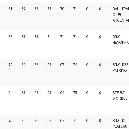
61
64
73
57
70
71
0
0
BALL TRA
CLUB
ARGENTA
66
73
73
71
71
71
0
0
B.T.C.
HENONNA
72
74
72
69
67
74
0
0
B.T.C. DES
PATRINO
64
73
68
63
64
75
0
0
STE B.T.
D'ORBEC
75
71
70
67
67
71
0
0
B.T.C. DU
PLATEAU