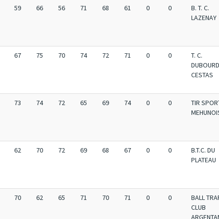
59
66
56
71
68
61
0
0
B. T. C.
LAZENAY
67
75
70
74
72
71
0
0
T. C.
DUBOURD
CESTAS
73
74
72
65
69
74
0
0
TIR SPOR
MEHUNOI
62
70
72
69
68
67
0
0
B.T.C. DU
PLATEAU
70
62
65
71
70
71
0
0
BALL TRA
CLUB
ARGENTA