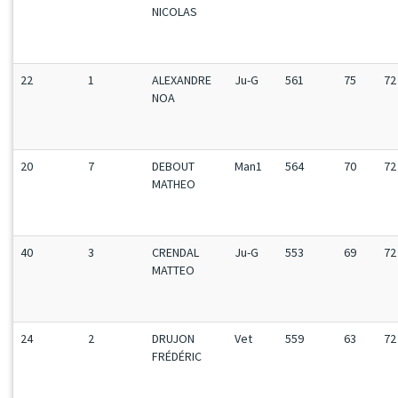
NICOLAS
22
1
ALEXANDRE
Ju-G
561
75
72
NOA
20
7
DEBOUT
Man1
564
70
72
MATHEO
40
3
CRENDAL
Ju-G
553
69
72
MATTEO
24
2
DRUJON
Vet
559
63
72
FRÉDÉRIC