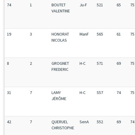
74
1
BOUTET
Ju-F
521
65
75
VALENTINE
19
3
HONORAT
ManF
565
61
75
NICOLAS
8
2
GROGNET
H-C
571
69
75
FREDERIC
31
7
LAMY
H-C
557
74
75
JÉRÔME
42
7
QUERUEL
SenA
552
69
74
CHRISTOPHE