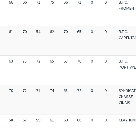
66
66
71
75
66
71
0
0
B.T.C.
FROMENT
61
70
54
62
70
65
0
0
B.T.C.
CARENTA
63
75
72
65
68
70
0
0
B.T.C.
PONTIVY
70
72
71
74
68
72
0
0
SYNDICAT
CHASSE
CINAIS
58
67
59
61
69
66
0
0
CLAYHUN