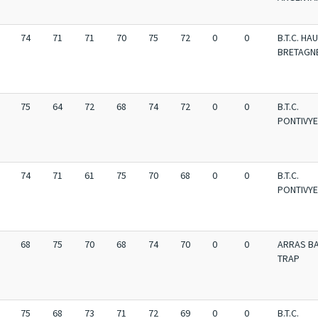
74
71
71
70
75
72
0
0
B.T.C. HA
BRETAGN
75
64
72
68
74
72
0
0
B.T.C.
PONTIVY
74
71
61
75
70
68
0
0
B.T.C.
PONTIVY
68
75
70
68
74
70
0
0
ARRAS BA
TRAP
75
68
73
71
72
69
0
0
B.T.C.