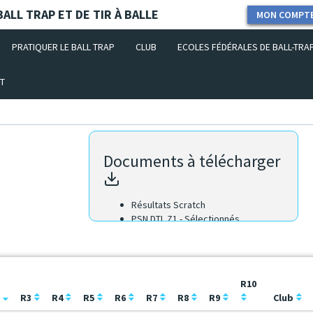
ALL TRAP ET DE TIR À BALLE
MON COMPT
PRATIQUER LE BALL TRAP
CLUB
ECOLES FÉDÉRALES DE BALL-TRA
T
Documents à télécharger
Résultats Scratch
PSN DTL Z1 - Sélectionnés
R10
2
R3
R4
R5
R6
R7
R8
R9
Club