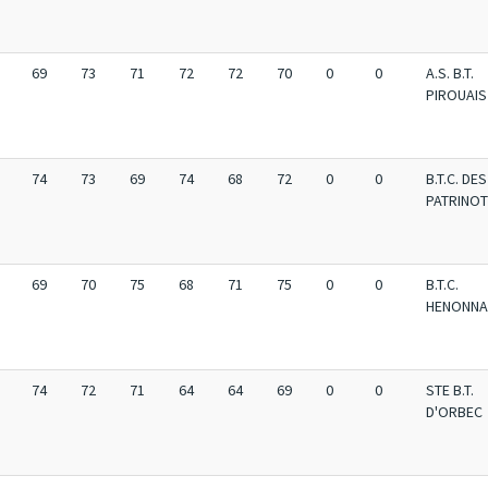
69
73
71
72
72
70
0
0
A.S. B.T.
PIROUAIS
74
73
69
74
68
72
0
0
B.T.C. DES
PATRINO
69
70
75
68
71
75
0
0
B.T.C.
HENONNA
74
72
71
64
64
69
0
0
STE B.T.
D'ORBEC