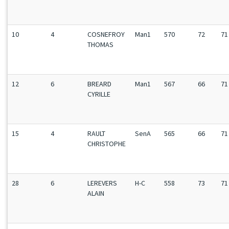
10
4
COSNEFROY
Man1
570
72
71
THOMAS
12
6
BREARD
Man1
567
66
71
CYRILLE
15
4
RAULT
SenA
565
66
71
CHRISTOPHE
28
6
LEREVERS
H-C
558
73
71
ALAIN