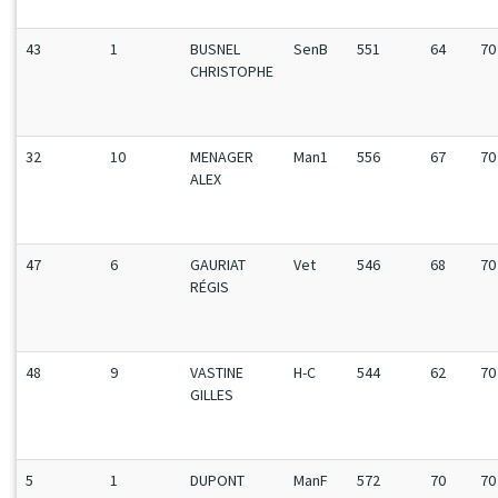
43
1
BUSNEL
SenB
551
64
70
CHRISTOPHE
32
10
MENAGER
Man1
556
67
70
ALEX
47
6
GAURIAT
Vet
546
68
70
RÉGIS
48
9
VASTINE
H-C
544
62
70
GILLES
5
1
DUPONT
ManF
572
70
70