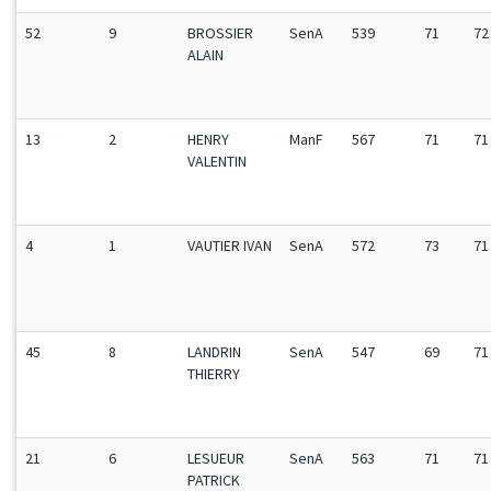
52
9
BROSSIER
SenA
539
71
72
ALAIN
13
2
HENRY
ManF
567
71
71
VALENTIN
4
1
VAUTIER IVAN
SenA
572
73
71
45
8
LANDRIN
SenA
547
69
71
THIERRY
21
6
LESUEUR
SenA
563
71
71
PATRICK