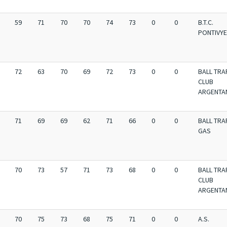
59
71
70
70
74
73
0
0
B.T.C.
PONTIVY
72
63
70
69
72
73
0
0
BALL TRA
CLUB
ARGENTA
71
69
69
62
71
66
0
0
BALL TRA
GAS
70
73
57
71
73
68
0
0
BALL TRA
CLUB
ARGENTA
70
75
73
68
75
71
0
0
A.S.