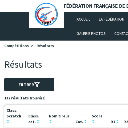
Panneau de gestion des cookies
FÉDÉRATION FRANÇAISE DE B
(CURRENT)
ACCUEIL
LA FÉDÉRATION
GALERIE PHOTOS
CONTAC
Compétitions
Résultats
Résultats
FILTRER
132 résultats
trouvé(s)
Class.
Scratch
Class.
Nom tireur
Score
cat.
Cat.
R1
R