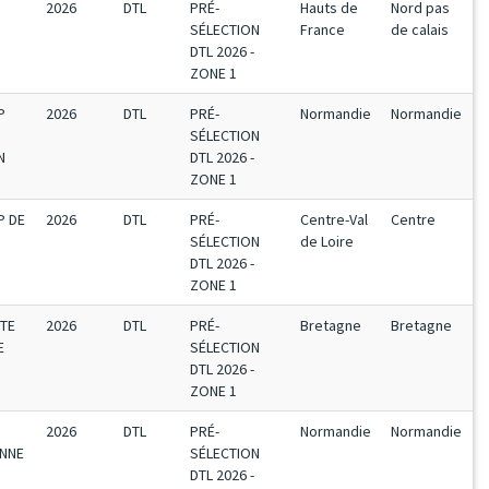
2026
DTL
PRÉ-
Hauts de
Nord pas
SÉLECTION
France
de calais
DTL 2026 -
ZONE 1
P
2026
DTL
PRÉ-
Normandie
Normandie
SÉLECTION
N
DTL 2026 -
ZONE 1
P DE
2026
DTL
PRÉ-
Centre-Val
Centre
SÉLECTION
de Loire
DTL 2026 -
ZONE 1
UTE
2026
DTL
PRÉ-
Bretagne
Bretagne
E
SÉLECTION
DTL 2026 -
ZONE 1
2026
DTL
PRÉ-
Normandie
Normandie
ENNE
SÉLECTION
DTL 2026 -