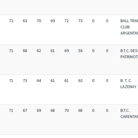
72
63
70
69
72
73
0
0
BALL TRA
CLUB
ARGENTA
71
68
62
61
69
58
0
0
B.T.C. DES
PATRINO
71
73
64
61
61
63
0
0
B. T. C.
LAZENAY
71
67
69
68
70
68
0
0
B.T.C.
CARENTA