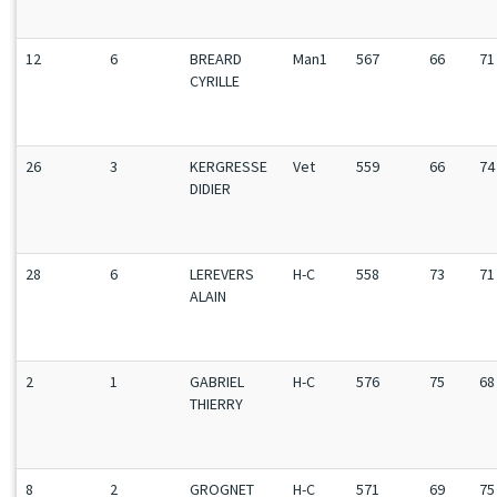
12
6
BREARD
Man1
567
66
71
CYRILLE
26
3
KERGRESSE
Vet
559
66
74
DIDIER
28
6
LEREVERS
H-C
558
73
71
ALAIN
2
1
GABRIEL
H-C
576
75
68
THIERRY
8
2
GROGNET
H-C
571
69
75