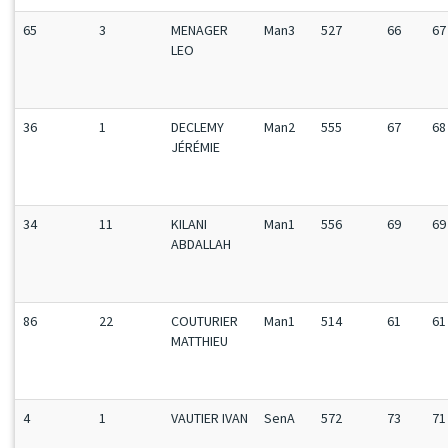
65
3
MENAGER
Man3
527
66
67
LEO
36
1
DECLEMY
Man2
555
67
68
JÉRÉMIE
34
11
KILANI
Man1
556
69
69
ABDALLAH
86
22
COUTURIER
Man1
514
61
61
MATTHIEU
4
1
VAUTIER IVAN
SenA
572
73
71