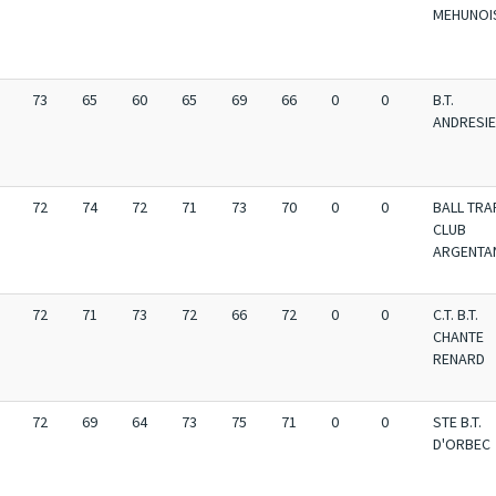
MEHUNOI
73
65
60
65
69
66
0
0
B.T.
ANDRESI
72
74
72
71
73
70
0
0
BALL TRA
CLUB
ARGENTA
72
71
73
72
66
72
0
0
C.T. B.T.
CHANTE
RENARD
72
69
64
73
75
71
0
0
STE B.T.
D'ORBEC