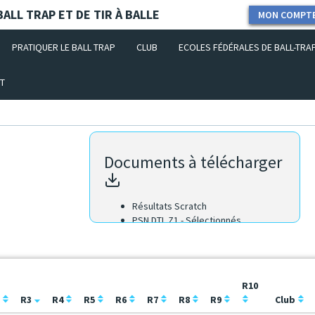
ALL TRAP ET DE TIR À BALLE
MON COMPT
PRATIQUER LE BALL TRAP
CLUB
ECOLES FÉDÉRALES DE BALL-TRA
T
Documents à télécharger
Résultats Scratch
PSN DTL Z1 - Sélectionnés
R10
2
R3
R4
R5
R6
R7
R8
R9
Club