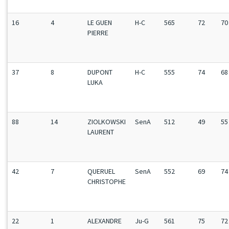
16
4
LE GUEN
H-C
565
72
70
PIERRE
37
8
DUPONT
H-C
555
74
68
LUKA
88
14
ZIOLKOWSKI
SenA
512
49
55
LAURENT
42
7
QUERUEL
SenA
552
69
74
CHRISTOPHE
22
1
ALEXANDRE
Ju-G
561
75
72