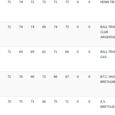
71
74
72
73
71
73
0
0
HENIN TIR
71
74
74
66
74
73
0
0
BALL TRA
CLUB
ARGENTA
71
69
69
62
71
66
0
0
BALL TRA
GAS
71
70
60
73
66
67
0
0
B.T.C. HA
BRETAGN
70
75
73
68
75
71
0
0
A.S.
BRETOLI