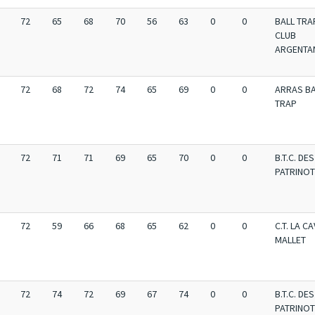
72
65
68
70
56
63
0
0
BALL TRA
CLUB
ARGENTA
72
68
72
74
65
69
0
0
ARRAS BA
TRAP
72
71
71
69
65
70
0
0
B.T.C. DES
PATRINO
72
59
66
68
65
62
0
0
C.T. LA C
MALLET
72
74
72
69
67
74
0
0
B.T.C. DES
PATRINO