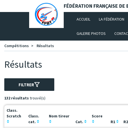
Panneau de gestion des cookies
FÉDÉRATION FRANÇAISE DE B
(CURRENT)
ACCUEIL
LA FÉDÉRATION
GALERIE PHOTOS
CONTAC
Compétitions
Résultats
Résultats
FILTRER
132 résultats
trouvé(s)
Class.
Scratch
Class.
Nom tireur
Score
cat.
Cat.
R1
R