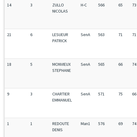
14
3
ZULLO
H-C
566
65
73
NICOLAS
21
6
LESUEUR
SenA
563
71
71
PATRICK
18
5
MONVIEUX
SenA
565
66
74
STEPHANE
9
3
CHARTIER
SenA
571
75
66
EMMANUEL
1
1
REDOUTE
Man1
576
69
74
DENIS