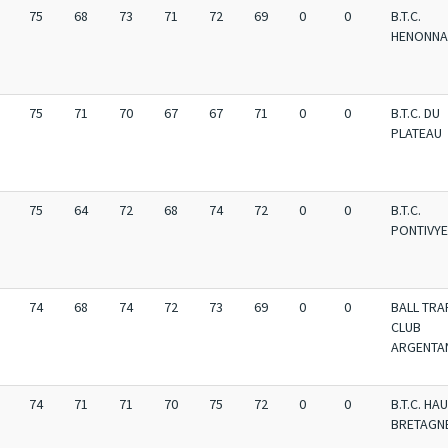
75
68
73
71
72
69
0
0
B.T.C.
HENONNA
75
71
70
67
67
71
0
0
B.T.C. DU
PLATEAU
75
64
72
68
74
72
0
0
B.T.C.
PONTIVY
74
68
74
72
73
69
0
0
BALL TRA
CLUB
ARGENTA
74
71
71
70
75
72
0
0
B.T.C. HA
BRETAGN