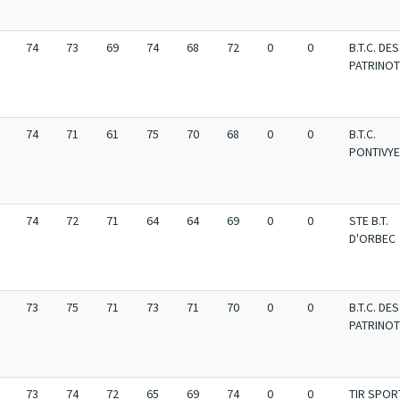
74
73
69
74
68
72
0
0
B.T.C. DES
PATRINO
74
71
61
75
70
68
0
0
B.T.C.
PONTIVY
74
72
71
64
64
69
0
0
STE B.T.
D'ORBEC
73
75
71
73
71
70
0
0
B.T.C. DES
PATRINO
73
74
72
65
69
74
0
0
TIR SPOR