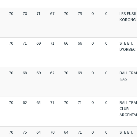
70
70
71
67
70
75
0
0
LES FUSI
KORONG
70
71
69
71
66
66
0
0
STE B.T.
D'ORBEC
70
68
69
62
70
69
0
0
BALL TRA
GAS
70
62
65
71
70
71
0
0
BALL TRA
CLUB
ARGENTA
70
75
64
70
64
71
0
0
STE B.T.