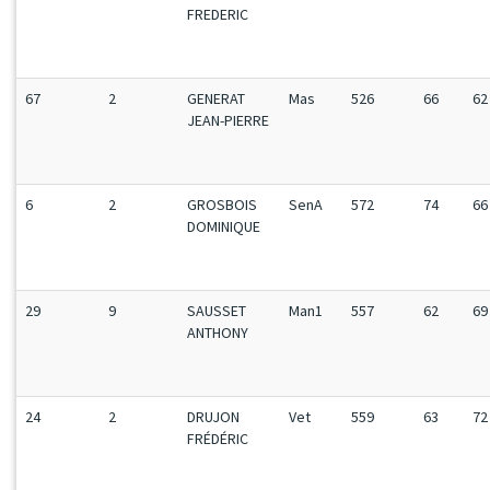
FREDERIC
67
2
GENERAT
Mas
526
66
62
JEAN-PIERRE
6
2
GROSBOIS
SenA
572
74
66
DOMINIQUE
29
9
SAUSSET
Man1
557
62
69
ANTHONY
24
2
DRUJON
Vet
559
63
72
FRÉDÉRIC