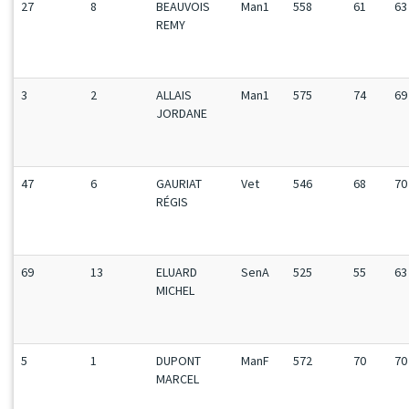
27
8
BEAUVOIS
Man1
558
61
63
REMY
3
2
ALLAIS
Man1
575
74
69
JORDANE
47
6
GAURIAT
Vet
546
68
70
RÉGIS
69
13
ELUARD
SenA
525
55
63
MICHEL
5
1
DUPONT
ManF
572
70
70
MARCEL