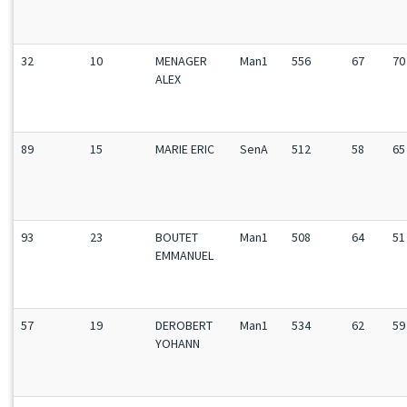
32
10
MENAGER
Man1
556
67
70
ALEX
89
15
MARIE ERIC
SenA
512
58
65
93
23
BOUTET
Man1
508
64
51
EMMANUEL
57
19
DEROBERT
Man1
534
62
59
YOHANN