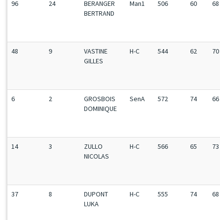
96
24
BERANGER
Man1
506
60
68
BERTRAND
48
9
VASTINE
H-C
544
62
70
GILLES
6
2
GROSBOIS
SenA
572
74
66
DOMINIQUE
14
3
ZULLO
H-C
566
65
73
NICOLAS
37
8
DUPONT
H-C
555
74
68
LUKA