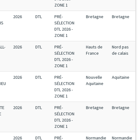
ZONE 1
2026
DTL
PRÉ-
Bretagne
Bretagne
IS
SÉLECTION
DTL 2026 -
ZONE 1
LL-
2026
DTL
PRÉ-
Hauts de
Nord pas
SÉLECTION
France
de calais
DTL 2026 -
ZONE 1
2026
DTL
PRÉ-
Nouvelle
Aquitaine
IEU
SÉLECTION
Aquitaine
DTL 2026 -
ZONE 1
UTE
2026
DTL
PRÉ-
Bretagne
Bretagne
E
SÉLECTION
DTL 2026 -
ZONE 1
2026
DTL
PRÉ-
Normandie
Normandie