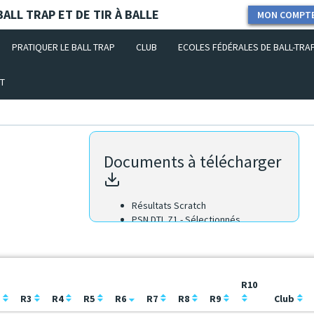
ALL TRAP ET DE TIR À BALLE
MON COMPT
PRATIQUER LE BALL TRAP
CLUB
ECOLES FÉDÉRALES DE BALL-TRA
T
Documents à télécharger
Résultats Scratch
PSN DTL Z1 - Sélectionnés
R10
2
R3
R4
R5
R6
R7
R8
R9
Club