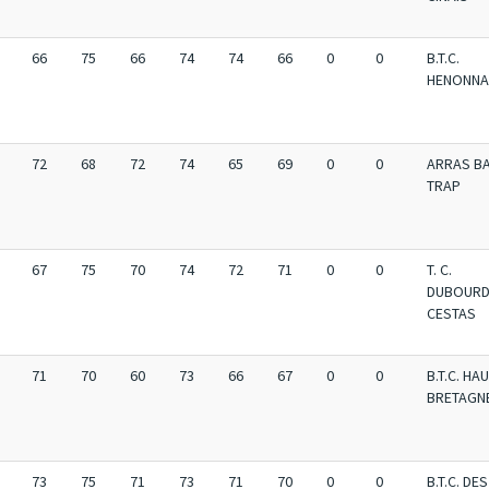
66
75
66
74
74
66
0
0
B.T.C.
HENONNA
72
68
72
74
65
69
0
0
ARRAS BA
TRAP
67
75
70
74
72
71
0
0
T. C.
DUBOURD
CESTAS
71
70
60
73
66
67
0
0
B.T.C. HA
BRETAGN
73
75
71
73
71
70
0
0
B.T.C. DES