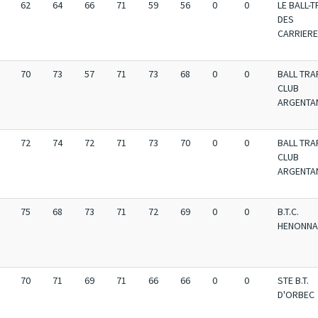
62
64
66
71
59
56
0
0
LE BALL-
DES
CARRIER
70
73
57
71
73
68
0
0
BALL TRA
CLUB
ARGENTA
72
74
72
71
73
70
0
0
BALL TRA
CLUB
ARGENTA
75
68
73
71
72
69
0
0
B.T.C.
HENONNA
70
71
69
71
66
66
0
0
STE B.T.
D'ORBEC