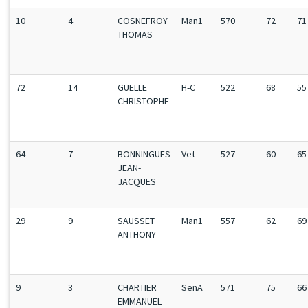
10
4
COSNEFROY
Man1
570
72
71
THOMAS
72
14
GUELLE
H-C
522
68
55
CHRISTOPHE
64
7
BONNINGUES
Vet
527
60
65
JEAN-
JACQUES
29
9
SAUSSET
Man1
557
62
69
ANTHONY
9
3
CHARTIER
SenA
571
75
66
EMMANUEL