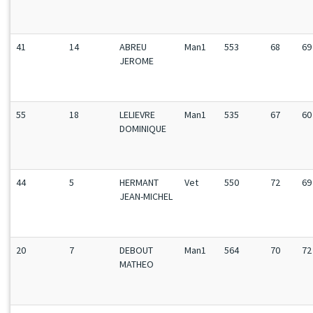
41
14
ABREU
Man1
553
68
69
JEROME
55
18
LELIEVRE
Man1
535
67
60
DOMINIQUE
44
5
HERMANT
Vet
550
72
69
JEAN-MICHEL
20
7
DEBOUT
Man1
564
70
72
MATHEO