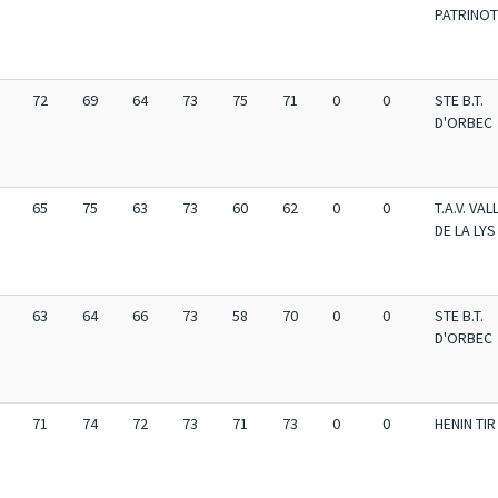
PATRINO
72
69
64
73
75
71
0
0
STE B.T.
D'ORBEC
65
75
63
73
60
62
0
0
T.A.V. VAL
DE LA LYS
63
64
66
73
58
70
0
0
STE B.T.
D'ORBEC
71
74
72
73
71
73
0
0
HENIN TIR