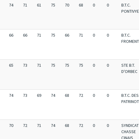
74
71
61
75
70
68
0
0
B.T.C.
PONTIVY
66
66
71
75
66
71
0
0
B.T.C.
FROMENT
65
73
71
75
75
75
0
0
STE B.T.
D'ORBEC
74
73
69
74
68
72
0
0
B.T.C. DES
PATRINO
70
72
71
74
68
72
0
0
SYNDICAT
CHASSE
CINAIS