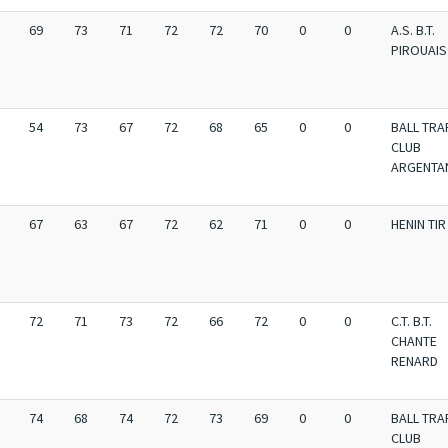
69
73
71
72
72
70
0
0
A.S. B.T.
PIROUAIS
54
73
67
72
68
65
0
0
BALL TRA
CLUB
ARGENTA
67
63
67
72
62
71
0
0
HENIN TIR
72
71
73
72
66
72
0
0
C.T. B.T.
CHANTE
RENARD
74
68
74
72
73
69
0
0
BALL TRA
CLUB