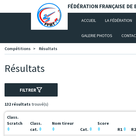
Panneau de gestion des cookies
FÉDÉRATION FRANÇAISE DE B
(CURRENT)
ACCUEIL
LA FÉDÉRATION
GALERIE PHOTOS
CONTAC
Compétitions
Résultats
Résultats
FILTRER
132 résultats
trouvé(s)
Class.
Scratch
Class.
Nom tireur
Score
cat.
Cat.
R1
R