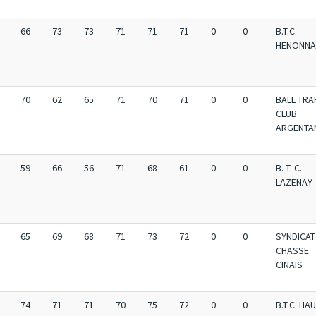
66
73
73
71
71
71
0
0
B.T.C.
HENONNA
70
62
65
71
70
71
0
0
BALL TRA
CLUB
ARGENTA
59
66
56
71
68
61
0
0
B. T. C.
LAZENAY
65
69
68
71
73
72
0
0
SYNDICAT
CHASSE
CINAIS
74
71
71
70
75
72
0
0
B.T.C. HA