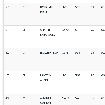
77
15
BOUGAN
H-C
520
68
65
MICHEL
9
3
CHARTIER
SenA
571
75
66
EMMANUEL
82
3
HOLLIER NOA
Ca-G
515
65
52
17
5
LANTRIN
H-C
565
70
66
ALAIN
49
2
AUVINET
Man3
541
55
68
GAETAN