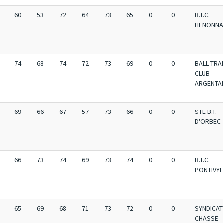
60
53
72
64
73
65
0
0
B.T.C.
HENONNA
74
68
74
72
73
69
0
0
BALL TRA
CLUB
ARGENTA
69
66
67
57
73
66
0
0
STE B.T.
D'ORBEC
66
73
74
69
73
74
0
0
B.T.C.
PONTIVY
65
69
68
71
73
72
0
0
SYNDICAT
CHASSE