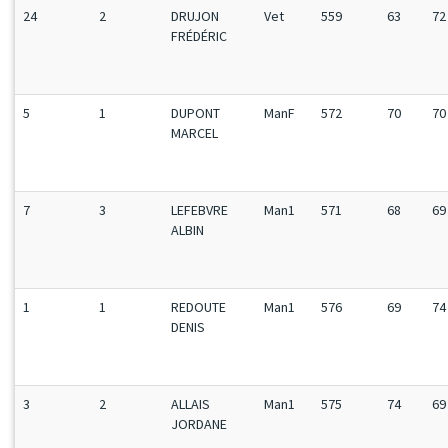
24
2
DRUJON
Vet
559
63
72
FRÉDÉRIC
5
1
DUPONT
ManF
572
70
70
MARCEL
7
3
LEFEBVRE
Man1
571
68
69
ALBIN
1
1
REDOUTE
Man1
576
69
74
DENIS
3
2
ALLAIS
Man1
575
74
69
JORDANE