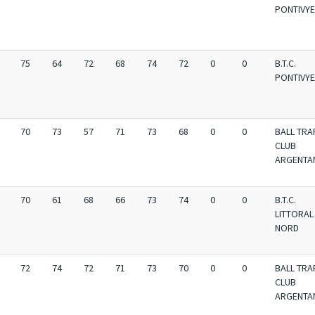
PONTIVY
75
64
72
68
74
72
0
0
B.T.C.
PONTIVY
70
73
57
71
73
68
0
0
BALL TRA
CLUB
ARGENTA
70
61
68
66
73
74
0
0
B.T.C.
LITTORAL
NORD
72
74
72
71
73
70
0
0
BALL TRA
CLUB
ARGENTA