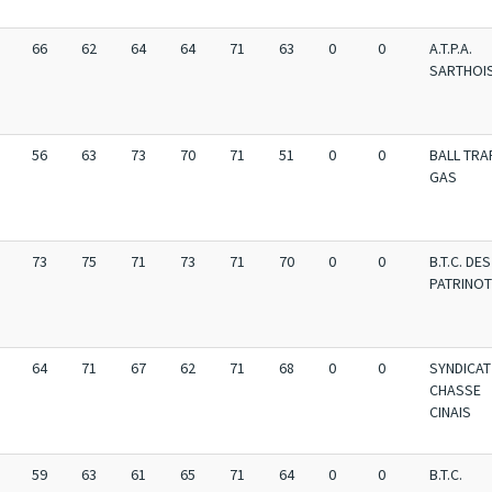
66
62
64
64
71
63
0
0
A.T.P.A.
SARTHOI
56
63
73
70
71
51
0
0
BALL TRA
GAS
73
75
71
73
71
70
0
0
B.T.C. DES
PATRINO
64
71
67
62
71
68
0
0
SYNDICAT
CHASSE
CINAIS
59
63
61
65
71
64
0
0
B.T.C.