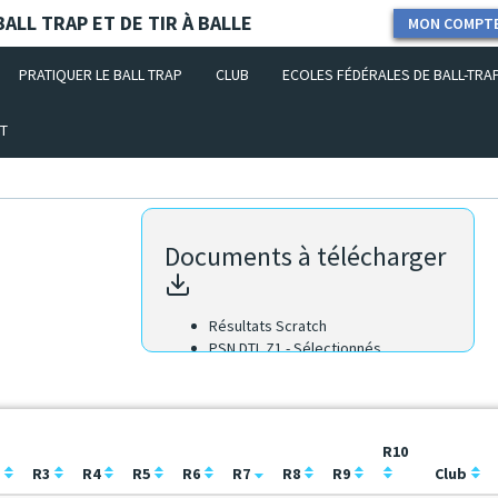
ALL TRAP ET DE TIR À BALLE
MON COMPT
PRATIQUER LE BALL TRAP
CLUB
ECOLES FÉDÉRALES DE BALL-TRA
T
Documents à télécharger
Résultats Scratch
PSN DTL Z1 - Sélectionnés
R10
2
R3
R4
R5
R6
R7
R8
R9
Club