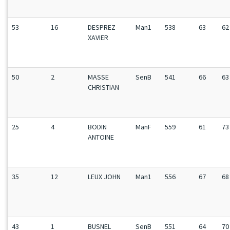
53
16
DESPREZ
Man1
538
63
62
XAVIER
50
2
MASSE
SenB
541
66
63
CHRISTIAN
25
4
BODIN
ManF
559
61
73
ANTOINE
35
12
LEUX JOHN
Man1
556
67
68
43
1
BUSNEL
SenB
551
64
70