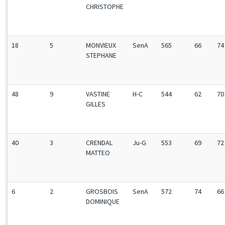
CHRISTOPHE
18
5
MONVIEUX
SenA
565
66
74
STEPHANE
48
9
VASTINE
H-C
544
62
70
GILLES
40
3
CRENDAL
Ju-G
553
69
72
MATTEO
6
2
GROSBOIS
SenA
572
74
66
DOMINIQUE