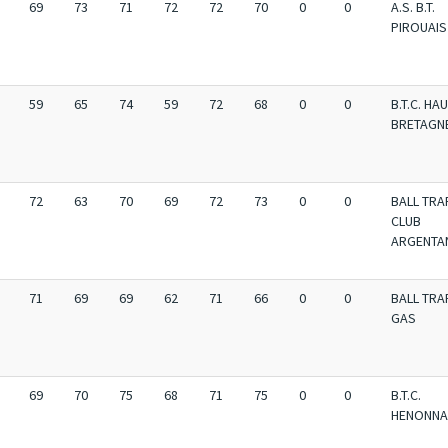
69
73
71
72
72
70
0
0
A.S. B.T.
PIROUAIS
59
65
74
59
72
68
0
0
B.T.C. HA
BRETAGN
72
63
70
69
72
73
0
0
BALL TRA
CLUB
ARGENTA
71
69
69
62
71
66
0
0
BALL TRA
GAS
69
70
75
68
71
75
0
0
B.T.C.
HENONNA