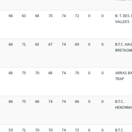
66
63
68
70
74
72
0
0
B. T. DES 
VALLEES
66
71
65
67
74
69
0
0
B.T.C. HA
BRETAGN
68
75
70
68
74
70
0
0
ARRAS BA
TRAP
66
75
66
74
74
66
0
0
B.T.C.
HENONNA
59
71
70
70
74
73
0
0
B.T.C.