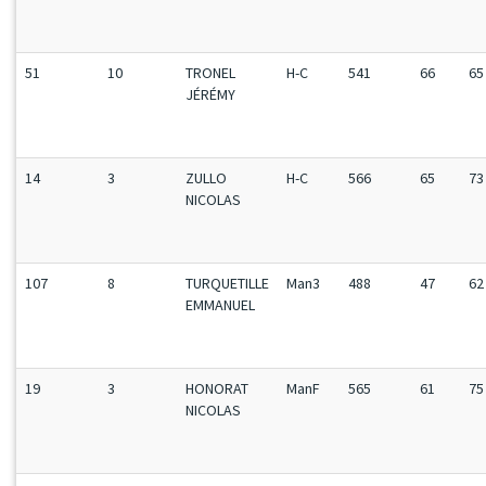
51
10
TRONEL
H-C
541
66
65
JÉRÉMY
14
3
ZULLO
H-C
566
65
73
NICOLAS
107
8
TURQUETILLE
Man3
488
47
62
EMMANUEL
19
3
HONORAT
ManF
565
61
75
NICOLAS