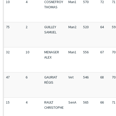
10
4
COSNEFROY
Man1
570
72
71
THOMAS
75
2
GUILLEY
Man2
520
64
59
SAMUEL
32
10
MENAGER
Man1
556
67
70
ALEX
47
6
GAURIAT
Vet
546
68
70
RÉGIS
15
4
RAULT
SenA
565
66
71
CHRISTOPHE