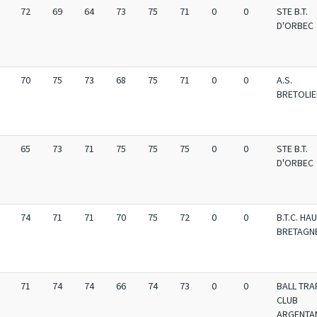
72
69
64
73
75
71
0
0
STE B.T.
D'ORBEC
70
75
73
68
75
71
0
0
A.S.
BRETOLI
65
73
71
75
75
75
0
0
STE B.T.
D'ORBEC
74
71
71
70
75
72
0
0
B.T.C. HA
BRETAGN
71
74
74
66
74
73
0
0
BALL TRA
CLUB
ARGENTA