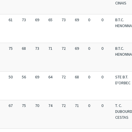
CINAIS
61
73
69
65
73
69
0
0
B.T.C.
HENONNA
75
68
73
71
72
69
0
0
B.T.C.
HENONNA
50
56
69
64
72
68
0
0
STE B.T.
D'ORBEC
67
75
70
74
72
71
0
0
T. C.
DUBOURD
CESTAS