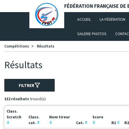
Panneau de gestion des cookies
FÉDÉRATION FRANÇAISE DE B
(CURRENT)
ACCUEIL
LA FÉDÉRATION
GALERIE PHOTOS
CONTAC
Compétitions
Résultats
Résultats
FILTRER
132 résultats
trouvé(s)
Class.
Scratch
Class.
Nom tireur
Score
cat.
Cat.
R1
R