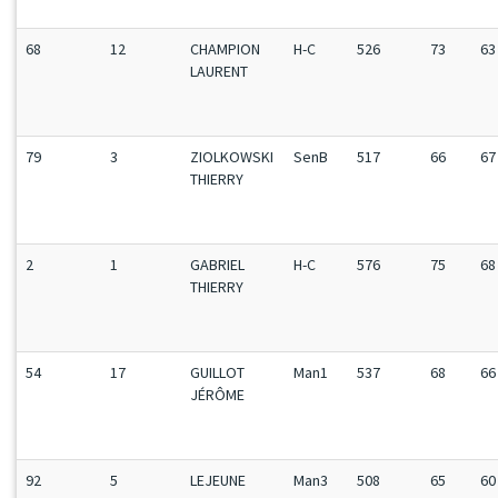
68
12
CHAMPION
H-C
526
73
63
LAURENT
79
3
ZIOLKOWSKI
SenB
517
66
67
THIERRY
2
1
GABRIEL
H-C
576
75
68
THIERRY
54
17
GUILLOT
Man1
537
68
66
JÉRÔME
92
5
LEJEUNE
Man3
508
65
60