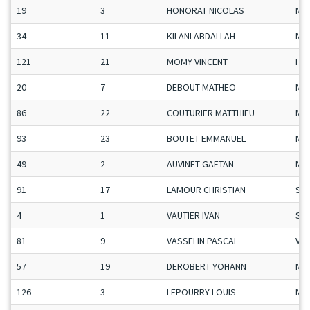
19
3
HONORAT NICOLAS
Ma
34
11
KILANI ABDALLAH
Ma
121
21
MOMY VINCENT
H-C
20
7
DEBOUT MATHEO
Ma
86
22
COUTURIER MATTHIEU
Ma
93
23
BOUTET EMMANUEL
Ma
49
2
AUVINET GAETAN
Ma
91
17
LAMOUR CHRISTIAN
Se
4
1
VAUTIER IVAN
Se
81
9
VASSELIN PASCAL
Vet
57
19
DEROBERT YOHANN
Ma
126
3
LEPOURRY LOUIS
Ma