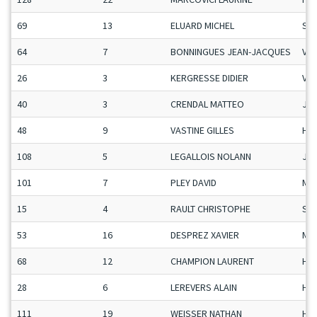
69
13
ELUARD MICHEL
Se
64
7
BONNINGUES JEAN-JACQUES
Vet
26
3
KERGRESSE DIDIER
Vet
40
3
CRENDAL MATTEO
Ju-
48
9
VASTINE GILLES
H-C
108
5
LEGALLOIS NOLANN
Ju-
101
7
PLEY DAVID
Ma
15
4
RAULT CHRISTOPHE
Se
53
16
DESPREZ XAVIER
Ma
68
12
CHAMPION LAURENT
H-C
28
6
LEREVERS ALAIN
H-C
111
19
WEISSER NATHAN
H-C