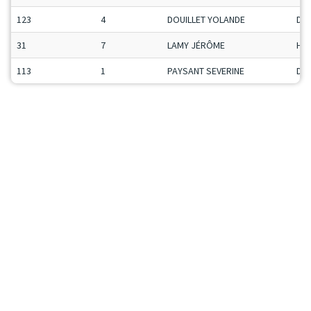
123
4
DOUILLET YOLANDE
Da
31
7
LAMY JÉRÔME
H-C
113
1
PAYSANT SEVERINE
Da