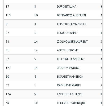
37
8
DUPONT LUKA
H-C
115
10
DEFRANCQ AURELIEN
Ma
9
3
CHARTIER EMMANUEL
Se
87
1
LESUEUR ANNE
Da
88
14
ZIOLKOWSKI LAURENT
Se
41
14
ABREU JEROME
Ma
92
5
LEJEUNE JEAN-REMI
Ma
127
14
JASSON PATRICE
Vet
80
4
BOUGET KAMERON
Ju-
59
1
RADULPHE GABIN
Ca-
124
5
LAPOULE FABIENNE
Da
55
18
LELIEVRE DOMINIQUE
Ma