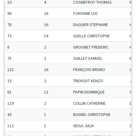
10
4
COSNEFROY THOMAS
Ma
90
16
FONTAINE LUC
Se
78
16
DAGUIER STEPHANE
H-C
72
14
GUELLE CHRISTOPHE
H-C
8
2
GROGNET FREDERIC
H-C
75
2
GUILLEY SAMUEL
Ma
132
16
FRANÇOIS BRUNO
Vet
33
2
TREHOUT KENZO
Ju-
61
12
PAPIN DOMINIQUE
Se
119
2
COLLIN CATHERINE
Da
43
1
BUSNEL CHRISTOPHE
Se
112
1
VEIGA JULIA
Ca-