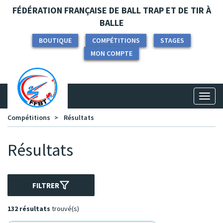
Panneau de gestion des cookies
FÉDÉRATION FRANÇAISE DE BALL TRAP ET DE TIR À
BALLE
BOUTIQUE
COMPÉTITIONS
STAGES
MON COMPTE
Toggl
naviga
Compétitions
Résultats
Résultats
FILTRER
132 résultats
trouvé(s)