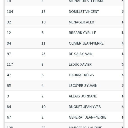
18
5
MONVIEUX STEPHANE
Se
104
18
DOUILLET VINCENT
Se
32
10
MENAGER ALEX
Ma
12
6
BREARD CYRILLE
Ma
94
11
OLIVIER JEAN-PIERRE
Vet
97
25
DE SA SYLVAIN
Ma
117
8
LEDUC XAVIER
Se
47
6
GAURIAT RÉGIS
Vet
95
4
LECUYER SYLVAIN
Se
3
2
ALLAIS JORDANE
Ma
84
10
DUGUET JEAN-YVES
Vet
67
2
GENERAT JEAN-PIERRE
Ma
128
22
MARCOVICI LAURINE
H-C