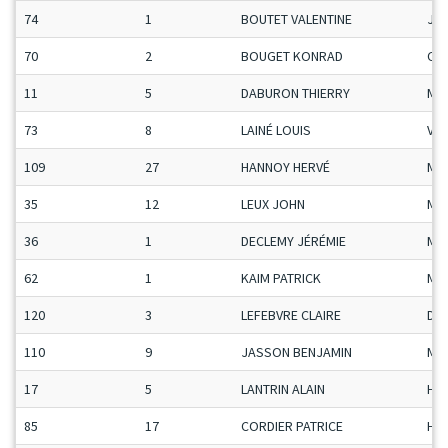
74
1
BOUTET VALENTINE
Ju-
70
2
BOUGET KONRAD
Ca-
11
5
DABURON THIERRY
Ma
73
8
LAINÉ LOUIS
Vet
109
27
HANNOY HERVÉ
Ma
35
12
LEUX JOHN
Ma
36
1
DECLEMY JÉRÉMIE
Ma
62
1
KAIM PATRICK
Ma
120
3
LEFEBVRE CLAIRE
Da
110
9
JASSON BENJAMIN
Ma
17
5
LANTRIN ALAIN
H-C
85
17
CORDIER PATRICE
H-C