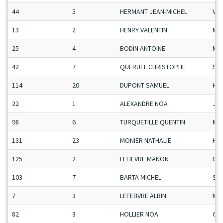
44
5
HERMANT JEAN-MICHEL
Vet
13
2
HENRY VALENTIN
Ma
25
4
BODIN ANTOINE
Ma
42
7
QUERUEL CHRISTOPHE
Se
114
20
DUPONT SAMUEL
H-C
22
1
ALEXANDRE NOA
Ju-
98
6
TURQUETILLE QUENTIN
Ma
131
23
MONIER NATHALIE
H-C
125
2
LELIEVRE MANON
Da
103
7
BARTA MICHEL
Se
7
3
LEFEBVRE ALBIN
Ma
82
3
HOLLIER NOA
Ca-