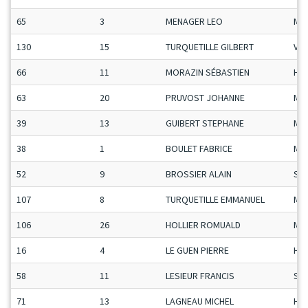
65
3
MENAGER LEO
Ma
130
15
TURQUETILLE GILBERT
Vet
66
11
MORAZIN SÉBASTIEN
H-C
63
20
PRUVOST JOHANNE
Ma
39
13
GUIBERT STEPHANE
Ma
38
1
BOULET FABRICE
Ma
52
9
BROSSIER ALAIN
Se
107
8
TURQUETILLE EMMANUEL
Ma
106
26
HOLLIER ROMUALD
Ma
16
4
LE GUEN PIERRE
H-C
58
11
LESIEUR FRANCIS
Se
71
13
LAGNEAU MICHEL
H-C