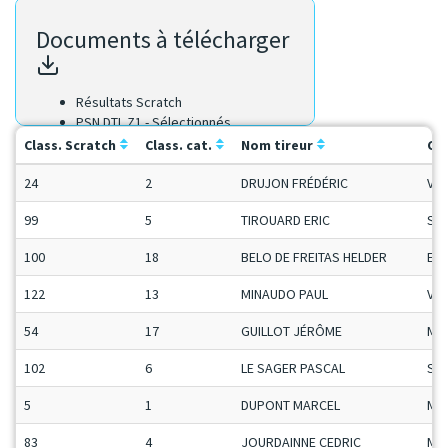
Documents à télécharger
Résultats Scratch
PSN DTL Z1 - Sélectionnés
Class. Scratch
Class. cat.
Nom tireur
Ca
24
2
DRUJON FRÉDÉRIC
Vet
99
5
TIROUARD ERIC
Se
100
18
BELO DE FREITAS HELDER
ET
122
13
MINAUDO PAUL
Vet
54
17
GUILLOT JÉRÔME
Ma
102
6
LE SAGER PASCAL
Se
5
1
DUPONT MARCEL
Ma
83
4
JOURDAINNE CEDRIC
Ma