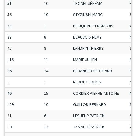
51
10
TRONEL JÉRÉMY
H-C
56
10
STYZINSKI MARC
Se
23
1
BOUQUINET FRANCOIS
Vet
27
8
BEAUVOIS REMY
Ma
45
8
LANDRIN THIERRY
Se
116
11
MARIE JULIEN
Ma
96
24
BERANGER BERTRAND
Ma
1
1
REDOUTE DENIS
Ma
46
15
CORDIER PIERRE-ANTOINE
Ma
129
10
GUILLOU BERNARD
Se
21
6
LESUEUR PATRICK
Se
105
12
JAMAULT PATRICK
Vet