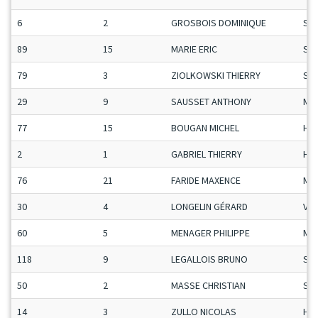
6
2
GROSBOIS DOMINIQUE
Se
89
15
MARIE ERIC
Se
79
3
ZIOLKOWSKI THIERRY
Se
29
9
SAUSSET ANTHONY
Ma
77
15
BOUGAN MICHEL
H-C
2
1
GABRIEL THIERRY
H-C
76
21
FARIDE MAXENCE
Ma
30
4
LONGELIN GÉRARD
Vet
60
5
MENAGER PHILIPPE
Ma
118
9
LEGALLOIS BRUNO
Se
50
2
MASSE CHRISTIAN
Se
14
3
ZULLO NICOLAS
H-C