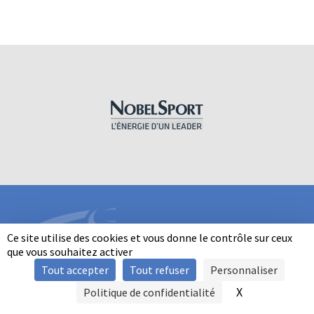
Ce site utilise des cookies et vous donne le contrôle sur ceux
que vous souhaitez activer
Tout accepter
Tout refuser
Personnaliser
INFORMATIONS
X
Masquer le b
Politique de confidentialité
SIGNALER UNE VIOLENCE
MENTIONS LÉGALES