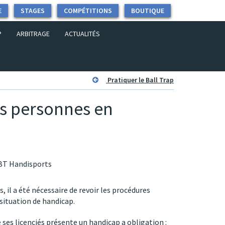
E
STAGES
COMPÉTITIONS
BOUTIQUE
P
ARBITRAGE
ACTUALITÉS
Pratiquer le Ball Trap
les personnes en
FBT Handisports
s, il a été nécessaire de revoir les procédures
situation de handicap.
e ses licenciés présente un handicap a obligation :