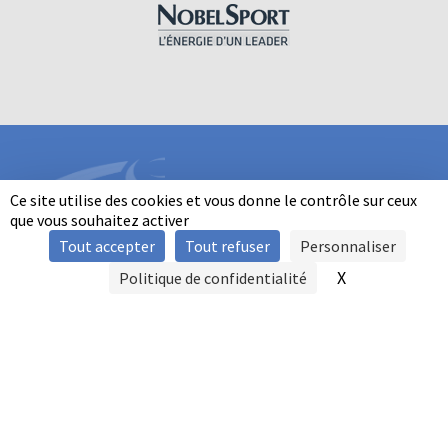
Ce site utilise des cookies et vous donne le contrôle sur ceux
que vous souhaitez activer
Tout accepter
Tout refuser
Personnaliser
INFORMATIONS
X
Masquer le b
Politique de confidentialité
SIGNALER UNE VIOLENCE
MENTIONS LÉGALES
POLITIQUE D'UTILISATION DES COOKIES
FAQ
POLITIQUE DE CONFIDENTIALITÉ
PRATIQUE DU BALL-TRAP PAR LES PERSONNES EN SITUATION DE
HANDICAP
AUTRES TITRES DE PRATIQUE
CONTACT