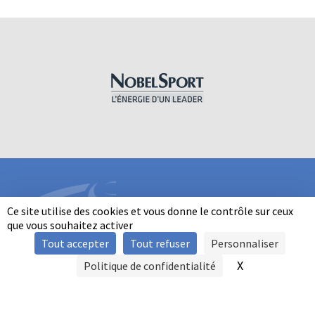
Ce site utilise des cookies et vous donne le contrôle sur ceux
que vous souhaitez activer
Tout accepter
Tout refuser
Personnaliser
INFORMATIONS
X
Masquer le b
Politique de confidentialité
SIGNALER UNE VIOLENCE
MENTIONS LÉGALES
POLITIQUE D'UTILISATION DES COOKIES
FAQ