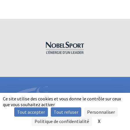
Ce site utilise des cookies et vous donne le contrôle sur ceux
que vous souhaitez activer
Tout accepter
Tout refuser
Personnaliser
INFORMATIONS
X
Masquer le b
Politique de confidentialité
SIGNALER UNE VIOLENCE
MENTIONS LÉGALES