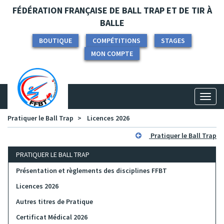
Panneau de gestion des cookies
FÉDÉRATION FRANÇAISE DE BALL TRAP ET DE TIR À
BALLE
BOUTIQUE
COMPÉTITIONS
STAGES
MON COMPTE
Toggl
naviga
Pratiquer le Ball Trap
Licences 2026
Pratiquer le Ball Trap
PRATIQUER LE BALL TRAP
Présentation et règlements des disciplines FFBT
Licences 2026
Autres titres de Pratique
Certificat Médical 2026