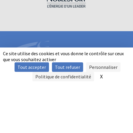
Ce site utilise des cookies et vous donne le contrôle sur ceux
que vous souhaitez activer
Tout accepter
Tout refuser
Personnaliser
INFORMATIONS
X
Masquer le b
Politique de confidentialité
SIGNALER UNE VIOLENCE
MENTIONS LÉGALES
POLITIQUE D'UTILISATION DES COOKIES
FAQ
POLITIQUE DE CONFIDENTIALITÉ
PRATIQUE DU BALL-TRAP PAR LES PERSONNES EN SITUATION DE
HANDICAP
AUTRES TITRES DE PRATIQUE
CONTACT