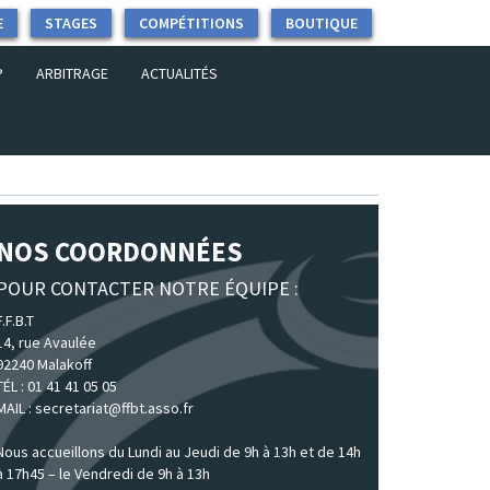
E
STAGES
COMPÉTITIONS
BOUTIQUE
P
ARBITRAGE
ACTUALITÉS
NOS COORDONNÉES
POUR CONTACTER NOTRE ÉQUIPE :
F.F.B.T
14, rue Avaulée
92240 Malakoff
TÉL : 01 41 41 05 05
MAIL : secretariat@ffbt.asso.fr
Nous accueillons du Lundi au Jeudi de 9h à 13h et de 14h
à 17h45 – le Vendredi de 9h à 13h