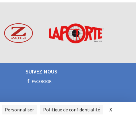
SUIVEZ-NOUS
FACEBOOK
X
Masquer l
Personnaliser
Politique de confidentialité
SIGNALER UNE VIOLENCE