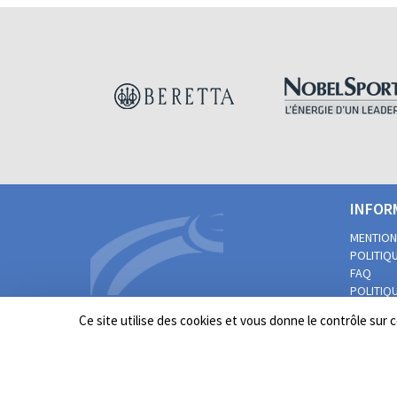
INFOR
MENTION
POLITIQU
FAQ
POLITIQU
PRATIQUE
Ce site utilise des cookies et vous donne le contrôle sur
PERSONN
AUTRES 
FFBT copyright © -
Tous droits réservés
- 2026 -
Mentions 