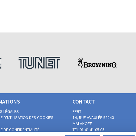
MATIONS
CONTACT
S LÉGALES
FFBT
E D'UTILISATION DES COOKIES
14, RUE AVAULÉE
92240
MALAKOFF
E DE CONFIDENTIALITÉ
TÉL 01 41 41 05 05
 DU BALL-TRAP PAR LES
FAX 01 41 41 02 00