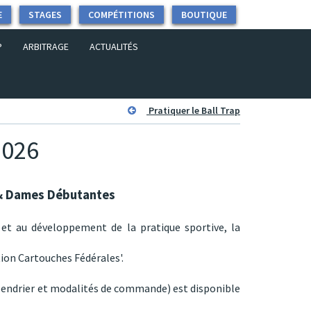
E
STAGES
COMPÉTITIONS
BOUTIQUE
P
ARBITRAGE
ACTUALITÉS
Pratiquer le Ball Trap
2026
 & Dames Débutantes
 et au développement de la pratique sportive, la
tion Cartouches Fédérales'.
lendrier et modalités de commande) est disponible