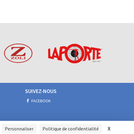
SUIVEZ-NOUS
FACEBOOK
X
Masquer l
Personnaliser
Politique de confidentialité
SIGNALER UNE VIOLENCE