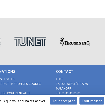
MATIONS
CONTACT
S LÉGALES
FFBT
E D'UTILISATION DES COOKIES
14, RUE AVAULÉE
92240
MALAKOFF
E DE CONFIDENTIALITÉ
TÉL 01 41 41 05 05
 DU BALL-TRAP PAR LES
FAX 01 41 41 02 00
Tout accepter
Tout refuser
 ceux que vous souhaitez activer
ES EN SITUATION DE HANDICAP