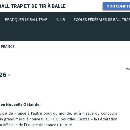
ALL TRAP ET DE TIR À BALLE
MON COMPT
PRATIQUER LE BALL TRAP
CLUB
ECOLES FÉDÉRALES DE BALL-TRA
T
E FRANCE
Au
26 -
 en Nouvelle-Zélande !
uipe de France à l’autre bout du monde, et à l’issue du concours
– un grand merci à nouveau au TC Dubourdieu Cestas – la Fédération
n officielle de l’Équipe de France DTL 2026.