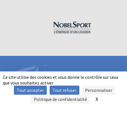
Ce site utilise des cookies et vous donne le contrôle sur ceux
que vous souhaitez activer
Tout accepter
Tout refuser
Personnaliser
INFORMATIONS
X
Masquer le b
Politique de confidentialité
SIGNALER UNE VIOLENCE
MENTIONS LÉGALES
POLITIQUE D'UTILISATION DES COOKIES
FAQ
POLITIQUE DE CONFIDENTIALITÉ
PRATIQUE DU BALL-TRAP PAR LES PERSONNES EN SITUATION DE