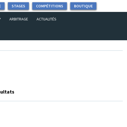
E
STAGES
COMPÉTITIONS
BOUTIQUE
P
ARBITRAGE
ACTUALITÉS
sultats