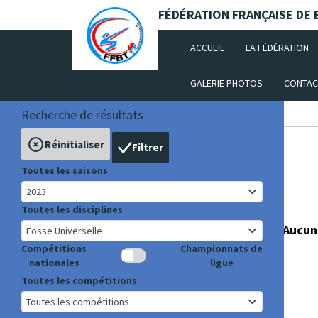
Panneau de gestion des cookies
FÉDÉRATION FRANÇAISE DE B
(CURRENT)
ACCUEIL
LA FÉDÉRATION
GALERIE PHOTOS
CONTAC
Recherche de résultats
Compétitions
Résultats
Réinitialiser
Filtrer
Résultats
Toutes les saisons
2023
Toutes les disciplines
Aucun 
Fosse Universelle
Compétitions
Championnats de
nationales
ligue
Toutes les compétitions
Toutes les compétitions