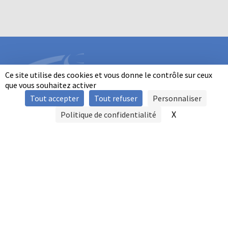
Ce site utilise des cookies et vous donne le contrôle sur ceux
que vous souhaitez activer
Tout accepter
Tout refuser
Personnaliser
INFORMATIONS
X
Masquer le b
Politique de confidentialité
SIGNALER UNE VIOLENCE
MENTIONS LÉGALES
POLITIQUE D'UTILISATION DES COOKIES
FAQ
POLITIQUE DE CONFIDENTIALITÉ
PRATIQUE DU BALL-TRAP PAR LES PERSONNES EN SITUATION DE
HANDICAP
AUTRES TITRES DE PRATIQUE
CONTACT
FFBT
14, RUE AVAULÉE
92240