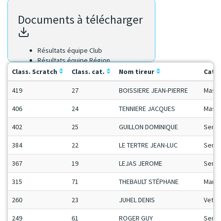
Documents à télécharger
Résultats équipe Club
Résultats équipe Région
Résultats Scratch
Class. Scratch
Class. cat.
Nom tireur
Cat.
419
27
BOISSIERE JEAN-PIERRE
Mas
406
24
TENNIERE JACQUES
Mas
402
25
GUILLON DOMINIQUE
SenB
384
22
LE TERTRE JEAN-LUC
SenB
367
19
LEJAS JEROME
SenB
315
71
THEBAULT STÉPHANE
Man1
260
23
JUHEL DENIS
Vet
249
61
ROGER GUY
SenA