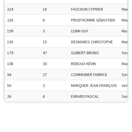
224
18
FAUCHON CYPRIEN
Man2
226
8
PROD'HOMME SÉBASTIEN
Man3
199
3
LENIN GUY
Mas
193
15
DESMARES CHRISTOPHE
Man2
179
47
GUIBERT BRUNO
SenA
108
30
REBOUX KÉVIN
Man1
94
27
COMMUNIER FABRICE
SenA
50
2
MARQUER JEAN-FRANÇOIS
Vet
26
8
EVRARD PASCAL
SenA