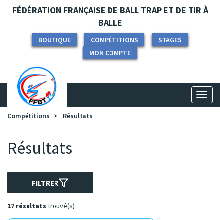
Panneau de gestion des cookies
FÉDÉRATION FRANÇAISE DE BALL TRAP ET DE TIR À
BALLE
BOUTIQUE
COMPÉTITIONS
STAGES
MON COMPTE
Toggl
naviga
Compétitions
Résultats
Résultats
FILTRER
17 résultats
trouvé(s)