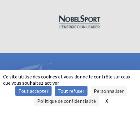
Ce site utilise des cookies et vous donne le contrôle sur ceux
que vous souhaitez activer
Tout accepter
Tout refuser
Personnaliser
INFORMATIONS
X
Masquer le b
Politique de confidentialité
SIGNALER UNE VIOLENCE
MENTIONS LÉGALES
POLITIQUE D'UTILISATION DES COOKIES
FAQ
POLITIQUE DE CONFIDENTIALITÉ
PRATIQUE DU BALL-TRAP PAR LES PERSONNES EN SITUATION DE
HANDICAP