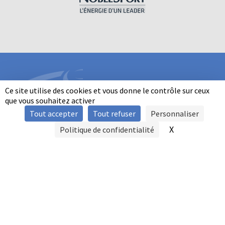
Ce site utilise des cookies et vous donne le contrôle sur ceux
que vous souhaitez activer
Tout accepter
Tout refuser
Personnaliser
INFORMATIONS
X
Masquer le b
Politique de confidentialité
SIGNALER UNE VIOLENCE
MENTIONS LÉGALES
POLITIQUE D'UTILISATION DES COOKIES
FAQ
POLITIQUE DE CONFIDENTIALITÉ
PRATIQUE DU BALL-TRAP PAR LES PERSONNES EN SITUATION DE
HANDICAP
AUTRES TITRES DE PRATIQUE
CONTACT