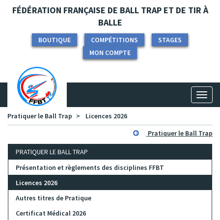
Panneau de gestion des cookies
FÉDÉRATION FRANÇAISE DE BALL TRAP ET DE TIR À
BALLE
BOUTIQUE
COMPÉTITIONS
STAGES
MON COMPTE
Toggl
naviga
Pratiquer le Ball Trap
Licences 2026
Pratiquer le Ball Trap
PRATIQUER LE BALL TRAP
Présentation et règlements des disciplines FFBT
Licences 2026
Autres titres de Pratique
Certificat Médical 2026