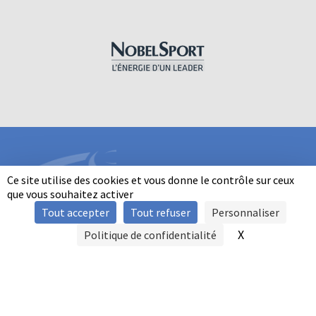
Ce site utilise des cookies et vous donne le contrôle sur ceux
que vous souhaitez activer
Tout accepter
Tout refuser
Personnaliser
INFORMATIONS
X
Masquer le b
Politique de confidentialité
SIGNALER UNE VIOLENCE
MENTIONS LÉGALES
POLITIQUE D'UTILISATION DES COOKIES
FAQ
POLITIQUE DE CONFIDENTIALITÉ
PRATIQUE DU BALL-TRAP PAR LES PERSONNES EN SITUATION DE