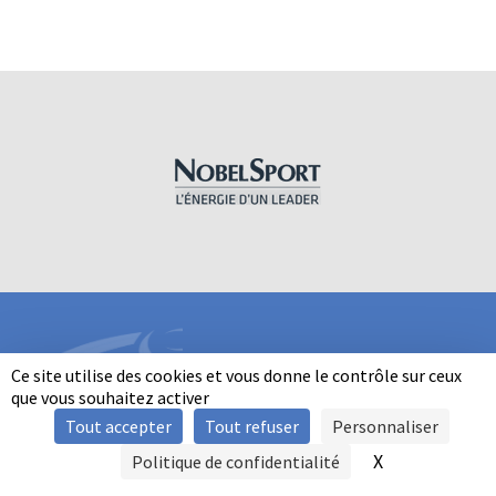
Ce site utilise des cookies et vous donne le contrôle sur ceux
que vous souhaitez activer
Tout accepter
Tout refuser
Personnaliser
INFORMATIONS
X
Masquer le b
Politique de confidentialité
SIGNALER UNE VIOLENCE
MENTIONS LÉGALES