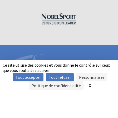
Ce site utilise des cookies et vous donne le contrôle sur ceux
que vous souhaitez activer
Tout accepter
Tout refuser
Personnaliser
INFORMATIONS
X
Masquer le b
Politique de confidentialité
SIGNALER UNE VIOLENCE
MENTIONS LÉGALES
POLITIQUE D'UTILISATION DES COOKIES
FAQ
POLITIQUE DE CONFIDENTIALITÉ
PRATIQUE DU BALL-TRAP PAR LES PERSONNES EN SITUATION DE
HANDICAP