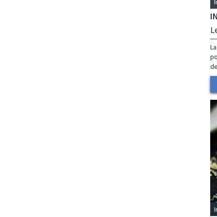
I
L
La
po
de