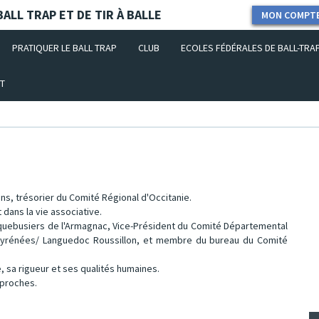
ALL TRAP ET DE TIR À BALLE
MON COMPT
PRATIQUER LE BALL TRAP
CLUB
ECOLES FÉDÉRALES DE BALL-TRA
T
s, trésorier du Comité Régional d'Occitanie.
 dans la vie associative.
 Arquebusiers de l'Armagnac, Vice-Président du Comité Départemental
di-Pyrénées/ Languedoc Roussillon, et membre du bureau du Comité
e, sa rigueur et ses qualités humaines.
 proches.