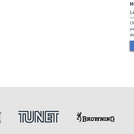
M
L
Ch
pe
di