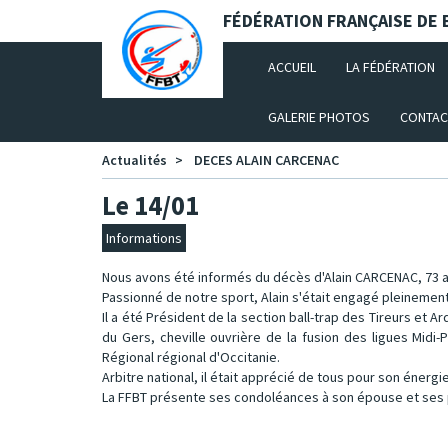
Panneau de gestion des cookies
FÉDÉRATION FRANÇAISE DE B
(CURRENT)
ACCUEIL
LA FÉDÉRATION
GALERIE PHOTOS
CONTAC
Actualités
DECES ALAIN CARCENAC
Le 14/01
Informations
Nous avons été informés du décès d'Alain CARCENAC, 73 an
Passionné de notre sport, Alain s'était engagé pleinement
Il a été Président de la section ball-trap des Tireurs et
du Gers, cheville ouvrière de la fusion des ligues Mi
Régional régional d'Occitanie.
Arbitre national, il était apprécié de tous pour son énergi
La FFBT présente ses condoléances à son épouse et ses