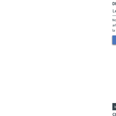
D
L
No
ar
la
C