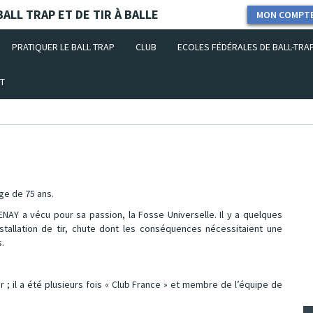
ALL TRAP ET DE TIR À BALLE
MON COMPT
PRATIQUER LE BALL TRAP
CLUB
ECOLES FÉDÉRALES DE BALL-TRA
T
âge de 75 ans.
NAY a vécu pour sa passion, la Fosse Universelle. Il y a quelques
installation de tir, chute dont les conséquences nécessitaient une
.
 ; il a été plusieurs fois « Club France » et membre de l’équipe de