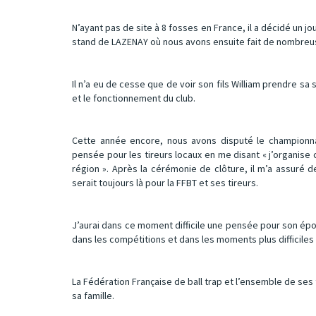
N’ayant pas de site à 8 fosses en France, il a décidé un 
stand de LAZENAY où nous avons ensuite fait de nombreus
Il n’a eu de cesse que de voir son fils William prendre sa 
et le fonctionnement du club.
Cette année encore, nous avons disputé le championnat 
pensée pour les tireurs locaux en me disant « j’organise 
région ». Après la cérémonie de clôture, il m’a assuré 
serait toujours là pour la FFBT et ses tireurs.
J’aurai dans ce moment difficile une pensée pour son ép
dans les compétitions et dans les moments plus difficiles
La Fédération Française de ball trap et l’ensemble de se
sa famille.