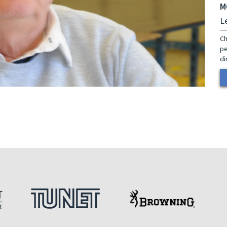
M
L
Ch
pe
di