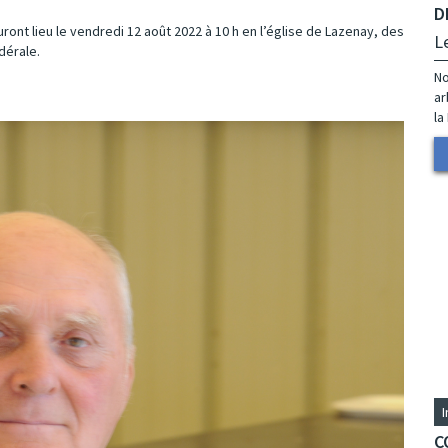
D
uront lieu le vendredi 12 août 2022 à 10 h en l’église de Lazenay, des
L
dérale.
No
ar
la
C