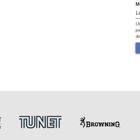
M
L
Ch
pe
di