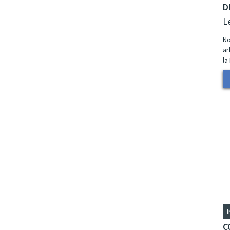
D
L
No
ar
la
C