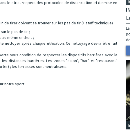
ans le strict respect des protocoles de distanciation et de mise en
I
L
n de tirer doivent se trouver sur les pas de tir (+ staff technique)
La
ur le pas de tir ;
po
s au même endroit ;
de
 le nettoyer après chaque utilisation. Ce nettoyage devra être fait
verte sous condition de respecter les dispositifs barrières avec la
es distances barrières. Les zones "salon", "bar" et "restaurant"
rter) ; les terrasses sont neutralisées.
ur notre sport.