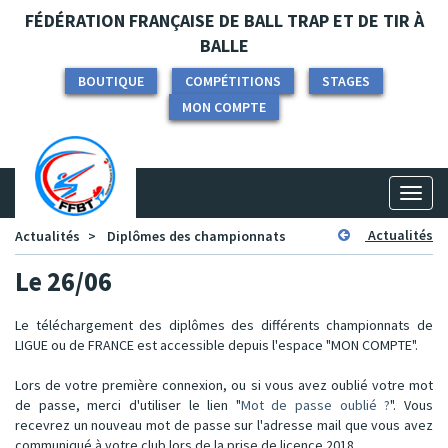
Panneau de gestion des cookies
FÉDÉRATION FRANÇAISE DE BALL TRAP ET DE TIR À
BALLE
BOUTIQUE
COMPÉTITIONS
STAGES
MON COMPTE
Toggl
naviga
Actualités
Actualités
Diplômes des championnats
Le 26/06
Le téléchargement des diplômes des différents championnats de
LIGUE ou de FRANCE est accessible depuis l'espace "
MON COMPTE
".
Lors de votre première connexion, ou si vous avez oublié votre mot
de passe, merci d'utiliser le lien "
Mot de passe oublié ?
". Vous
recevrez un nouveau mot de passe sur l'adresse mail que vous avez
communiqué à votre club lors de la prise de licence 2018.