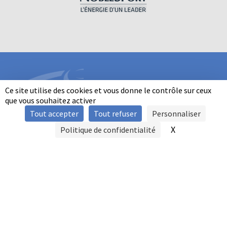
Ce site utilise des cookies et vous donne le contrôle sur ceux
que vous souhaitez activer
Tout accepter
Tout refuser
Personnaliser
INFORMATIONS
X
Masquer le b
Politique de confidentialité
SIGNALER UNE VIOLENCE
MENTIONS LÉGALES
POLITIQUE D'UTILISATION DES COOKIES
FAQ
POLITIQUE DE CONFIDENTIALITÉ
PRATIQUE DU BALL-TRAP PAR LES PERSONNES EN SITUATION DE
HANDICAP
AUTRES TITRES DE PRATIQUE
CONTACT
FFBT