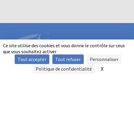
Ce site utilise des cookies et vous donne le contrôle sur ceux
que vous souhaitez activer
Tout accepter
Tout refuser
Personnaliser
INFORMATIONS
X
Masquer le b
Politique de confidentialité
SIGNALER UNE VIOLENCE
MENTIONS LÉGALES
POLITIQUE D'UTILISATION DES COOKIES
FAQ
POLITIQUE DE CONFIDENTIALITÉ
PRATIQUE DU BALL-TRAP PAR LES PERSONNES EN SITUATION DE
HANDICAP
AUTRES TITRES DE PRATIQUE
CONTACT
FFBT
14, RUE AVAULÉE
92240