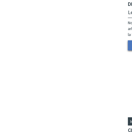
D
L
No
ar
la
C