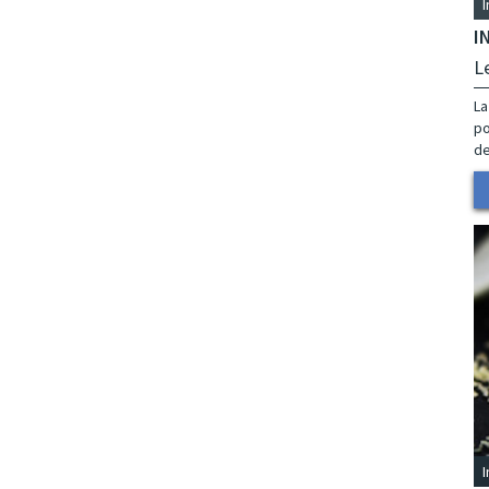
I
L
La
po
de