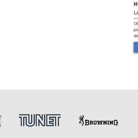
M
L
Ch
pe
di