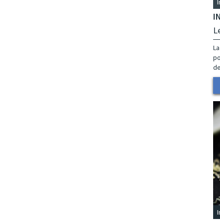
I
L
La
po
de