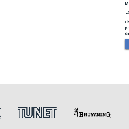
M
L
Ch
pe
di