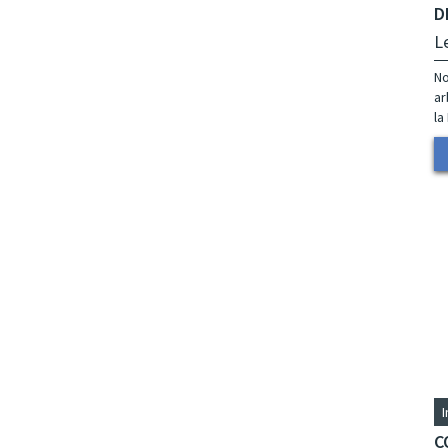
D
L
No
ar
la
C