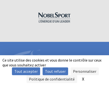
Ce site utilise des cookies et vous donne le contrôle sur ceux
que vous souhaitez activer
Tout accepter
Tout refuser
Personnaliser
INFORMATIONS
X
Masquer le b
Politique de confidentialité
SIGNALER UNE VIOLENCE
MENTIONS LÉGALES
POLITIQUE D'UTILISATION DES COOKIES
FAQ
POLITIQUE DE CONFIDENTIALITÉ
PRATIQUE DU BALL-TRAP PAR LES PERSONNES EN SITUATION DE
HANDICAP