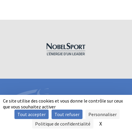
Ce site utilise des cookies et vous donne le contrôle sur ceux
que vous souhaitez activer
Tout accepter
Tout refuser
Personnaliser
INFORMATIONS
X
Masquer le b
Politique de confidentialité
SIGNALER UNE VIOLENCE
MENTIONS LÉGALES