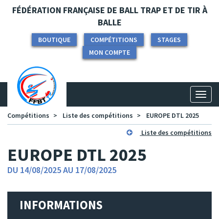
Panneau de gestion des cookies
FÉDÉRATION FRANÇAISE DE BALL TRAP ET DE TIR À
BALLE
BOUTIQUE
COMPÉTITIONS
STAGES
MON COMPTE
Toggl
naviga
Compétitions
Liste des compétitions
EUROPE DTL 2025
Liste des compétitions
EUROPE DTL 2025
DU 14/08/2025 AU 17/08/2025
INFORMATIONS