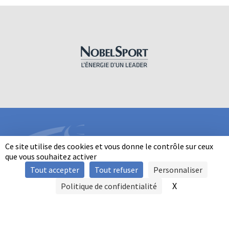
Ce site utilise des cookies et vous donne le contrôle sur ceux
que vous souhaitez activer
Tout accepter
Tout refuser
Personnaliser
INFORMATIONS
X
Masquer le b
Politique de confidentialité
SIGNALER UNE VIOLENCE
MENTIONS LÉGALES
POLITIQUE D'UTILISATION DES COOKIES
FAQ
POLITIQUE DE CONFIDENTIALITÉ