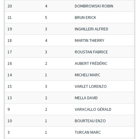
20
4
DOMBROWSKI ROBIN
M
21
5
BRUN ERICK
S
19
3
INGHILLERI ALFRED
S
18
4
MARTIN THIERRY
S
17
3
ROUSTAN FABRICE
M
16
2
AUBERT FRÉDÉRIC
S
14
1
MICHELI MARC
S
15
3
VARLET LORENZO
J
13
2
MELLA DAVID
M
9
2
VARACALLO GÉRALD
M
10
1
BOURTEAU ENZO
M
3
1
TURCAN MARC
V