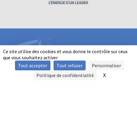
Ce site utilise des cookies et vous donne le contrôle sur ceux
que vous souhaitez activer
Tout accepter
Tout refuser
Personnaliser
INFORMATIONS
X
Masquer le b
Politique de confidentialité
SIGNALER UNE VIOLENCE
MENTIONS LÉGALES
POLITIQUE D'UTILISATION DES COOKIES
FAQ
POLITIQUE DE CONFIDENTIALITÉ
PRATIQUE DU BALL-TRAP PAR LES PERSONNES EN SITUATION DE
HANDICAP
AUTRES TITRES DE PRATIQUE
CONTACT
FFBT