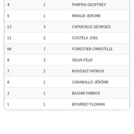
4
1
PARPEIX GEOFFREY
M
5
1
RINALDI JEROME
S
12
3
CAPDEVILLE GEORGES
S
11
2
COSTELA JOEL
V
66
7
FORESTIER CHRISTELLE
D
8
2
SELVA FELIX
J
7
2
ROUSSET PATRICK
S
6
1
CARABALLO JÉRÔME
M
2
1
BACHIR FABRICE
M
1
1
BOURDET FLORIAN
J