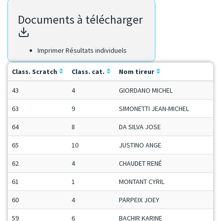
Documents à télécharger
Imprimer Résultats individuels
Class. Scratch
Class. cat.
Nom tireur
C
43
4
GIORDANO MICHEL
V
63
9
SIMONETTI JEAN-MICHEL
S
64
8
DA SILVA JOSE
V
65
10
JUSTINO ANGE
M
62
4
CHAUDET RENÉ
M
61
1
MONTANT CYRIL
M
60
4
PARPEIX JOEY
C
59
6
BACHIR KARINE
D