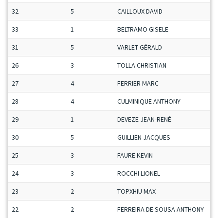
32
5
CAILLOUX DAVID
M
33
1
BELTRAMO GISELE
D
31
5
VARLET GÉRALD
M
26
3
TOLLA CHRISTIAN
V
27
4
FERRIER MARC
S
28
4
CULMINIQUE ANTHONY
M
29
1
DEVEZE JEAN-RENÉ
M
30
5
GUILLIEN JACQUES
S
25
3
FAURE KEVIN
M
24
3
ROCCHI LIONEL
M
23
2
TOPXHIU MAX
M
22
2
FERREIRA DE SOUSA ANTHONY
M