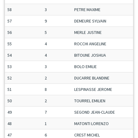
58
3
PETRE MAXIME
C
57
9
DEMEURE SYLVAIN
M
56
5
MERLE JUSTINE
D
55
4
ROCCHI ANGELINE
D
54
4
BITOUNE JOSHUA
J
53
3
BOLO EMILIE
D
52
2
DUCARRE BLANDINE
D
51
8
LESPINASSE JEROME
M
50
2
TOURREL EMILIEN
C
49
7
SEGOND JEAN-CLAUDE
V
48
1
MATONTI LORENZO
C
47
6
CREST MICHEL
V