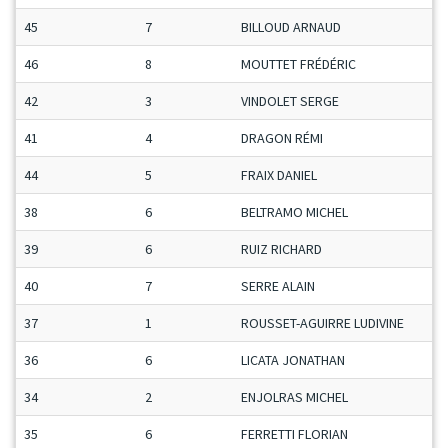
45
7
BILLOUD ARNAUD
M
46
8
MOUTTET FRÉDÉRIC
S
42
3
VINDOLET SERGE
M
41
4
DRAGON RÉMI
M
44
5
FRAIX DANIEL
V
38
6
BELTRAMO MICHEL
S
39
6
RUIZ RICHARD
S
40
7
SERRE ALAIN
S
37
1
ROUSSET-AGUIRRE LUDIVINE
D
36
6
LICATA JONATHAN
M
34
2
ENJOLRAS MICHEL
M
35
6
FERRETTI FLORIAN
M