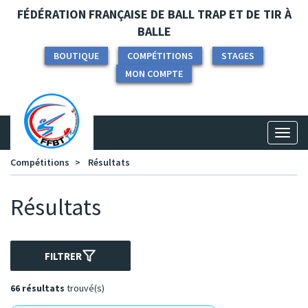
Panneau de gestion des cookies
FÉDÉRATION FRANÇAISE DE BALL TRAP ET DE TIR À
BALLE
BOUTIQUE
COMPÉTITIONS
STAGES
MON COMPTE
Toggl
naviga
Compétitions
Résultats
Résultats
FILTRER
66 résultats
trouvé(s)