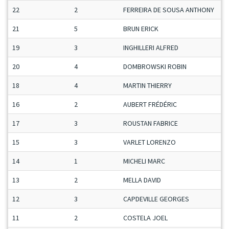
22
2
FERREIRA DE SOUSA ANTHONY
M
21
5
BRUN ERICK
S
19
3
INGHILLERI ALFRED
S
20
4
DOMBROWSKI ROBIN
M
18
4
MARTIN THIERRY
S
16
2
AUBERT FRÉDÉRIC
S
17
3
ROUSTAN FABRICE
M
15
3
VARLET LORENZO
J
14
1
MICHELI MARC
S
13
2
MELLA DAVID
M
12
3
CAPDEVILLE GEORGES
S
11
2
COSTELA JOEL
V