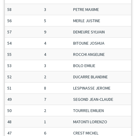
58
3
PETRE MAXIME
C
56
5
MERLE JUSTINE
D
57
9
DEMEURE SYLVAIN
M
54
4
BITOUNE JOSHUA
J
55
4
ROCCHI ANGELINE
D
53
3
BOLO EMILIE
D
52
2
DUCARRE BLANDINE
D
51
8
LESPINASSE JEROME
M
49
7
SEGOND JEAN-CLAUDE
V
50
2
TOURREL EMILIEN
C
48
1
MATONTI LORENZO
C
47
6
CREST MICHEL
V