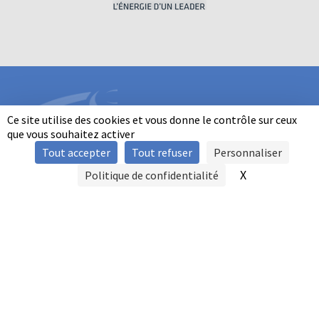
Ce site utilise des cookies et vous donne le contrôle sur ceux
que vous souhaitez activer
Tout accepter
Tout refuser
Personnaliser
INFORMATIONS
X
Masquer le b
Politique de confidentialité
SIGNALER UNE VIOLENCE
MENTIONS LÉGALES
POLITIQUE D'UTILISATION DES COOKIES
FAQ
POLITIQUE DE CONFIDENTIALITÉ
PRATIQUE DU BALL-TRAP PAR LES PERSONNES EN SITUATION DE
HANDICAP
AUTRES TITRES DE PRATIQUE
CONTACT
FFBT