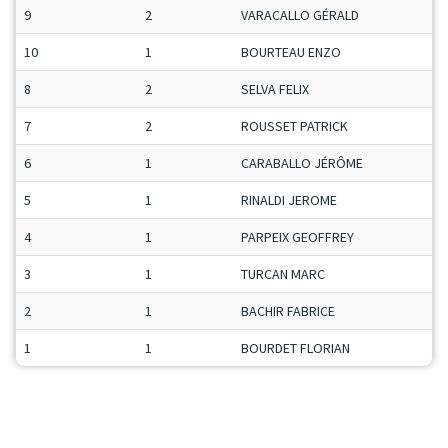
9
2
VARACALLO GÉRALD
M
10
1
BOURTEAU ENZO
M
8
2
SELVA FELIX
J
7
2
ROUSSET PATRICK
S
6
1
CARABALLO JÉRÔME
M
5
1
RINALDI JEROME
S
4
1
PARPEIX GEOFFREY
M
3
1
TURCAN MARC
V
2
1
BACHIR FABRICE
M
1
1
BOURDET FLORIAN
J