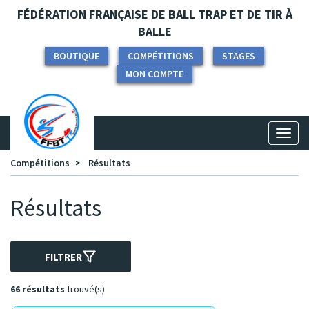
Panneau de gestion des cookies
FÉDÉRATION FRANÇAISE DE BALL TRAP ET DE TIR À
BALLE
BOUTIQUE
COMPÉTITIONS
STAGES
MON COMPTE
Toggl
naviga
Compétitions
Résultats
Résultats
FILTRER
66 résultats
trouvé(s)