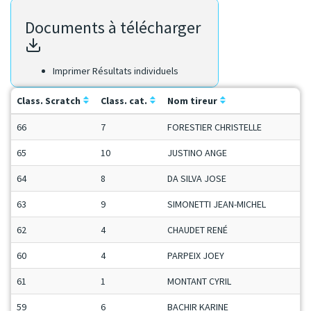
Documents à télécharger
Imprimer Résultats individuels
Class. Scratch
Class. cat.
Nom tireur
C
66
7
FORESTIER CHRISTELLE
D
65
10
JUSTINO ANGE
M
64
8
DA SILVA JOSE
V
63
9
SIMONETTI JEAN-MICHEL
S
62
4
CHAUDET RENÉ
M
60
4
PARPEIX JOEY
C
61
1
MONTANT CYRIL
M
59
6
BACHIR KARINE
D