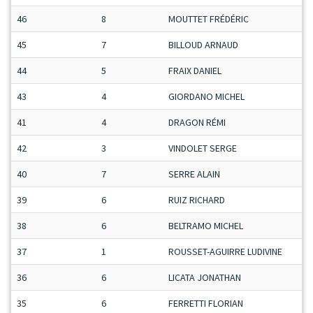
46
8
MOUTTET FRÉDÉRIC
S
45
7
BILLOUD ARNAUD
M
44
5
FRAIX DANIEL
V
43
4
GIORDANO MICHEL
V
41
4
DRAGON RÉMI
M
42
3
VINDOLET SERGE
M
40
7
SERRE ALAIN
S
39
6
RUIZ RICHARD
S
38
6
BELTRAMO MICHEL
S
37
1
ROUSSET-AGUIRRE LUDIVINE
D
36
6
LICATA JONATHAN
M
35
6
FERRETTI FLORIAN
M