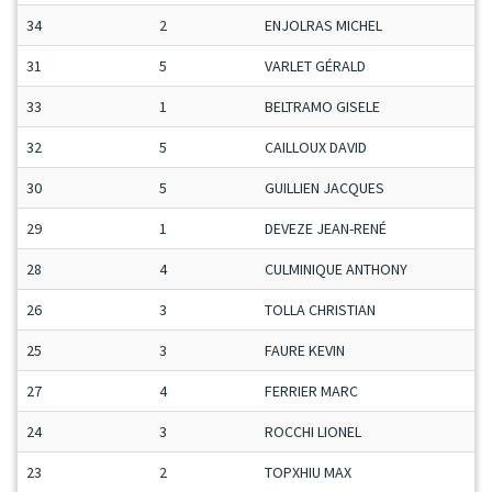
34
2
ENJOLRAS MICHEL
M
31
5
VARLET GÉRALD
M
33
1
BELTRAMO GISELE
D
32
5
CAILLOUX DAVID
M
30
5
GUILLIEN JACQUES
S
29
1
DEVEZE JEAN-RENÉ
M
28
4
CULMINIQUE ANTHONY
M
26
3
TOLLA CHRISTIAN
V
25
3
FAURE KEVIN
M
27
4
FERRIER MARC
S
24
3
ROCCHI LIONEL
M
23
2
TOPXHIU MAX
M